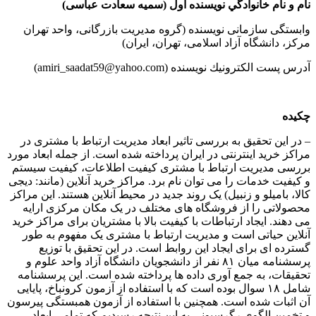
نام و نام خانوادگي نويسنده اول (
سمیه سعادت عباسی
)
وابستگی سازمانی نویسنده (گروه مدیریت بازرگانی، واحد تهران
مرکز، دانشگاه آزاد اسلامی، تهران، ایران)
آدرس پست الكترونيك نويسنده (amiri_saadat59@yahoo.com)
چکیده
– در این تحقیق به بررسی تاثیر ابعاد مدیریت ارتباط با مشتری در
مراکز خرید اینترنتی در ایران پرداخته شده است. از جمله ابعاد مورد
بررسی مدیریت ارتباط با مشتری کیفیت اطلاعات، کیفیت سیستم
و کیفیت خدمات را می توان نام برد. مراکز خرید آنلاین (مانند: دیجی
کالا، بامیلو و زنبیل) یک روند جدید در محیط آنلاین هستند. این مراکز
محصولاتی را از فروشگاه های مختلف در یک مکان مرکزی ارایه
می دهند. ایجاد ارتباطات با کیفیت بالا با مشتریان برای مراکز خرید
آنلاین حیاتی است و مدیریت ارتباط با مشتری یک مفهوم به طور
گسترده ای برای ایجاد این روابط است. در این تحقیق با توزیع
پرسشنامه میان ۸۱ نفر از دانشجویان دانشگاه آزاد واحد علوم و
تحقیقات، به جمع آوری داده ها پرداخته شده است. این پرسشنامه
شامل ۱۸ سوال بوده است که با استفاده از آزمون کرونباخ، پایایی
آن اثبات شده است. همچنین با استفاده از آزمون همبستگی پیرسون
و تخمین الگوی رگرسیونی به این نتیجه رسیدیم که تمامی ابعاد