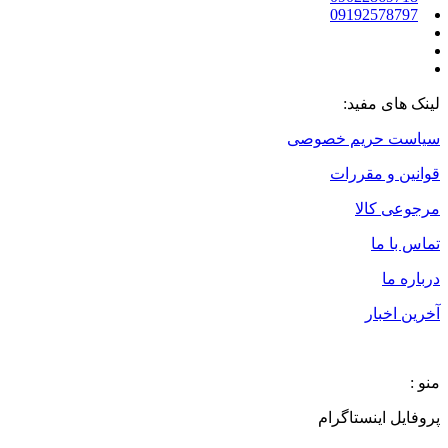
09192578797
لینک های مفید:
سیاست حریم خصوصی
قوانین و مقررات
مرجوعی کالا
تماس با ما
درباره ما
آخرین اخبار
منو :
پروفایل اینستاگرام