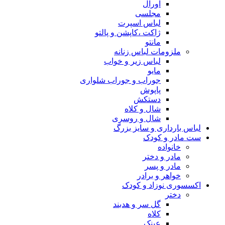
اورال
مجلسی
لباس اسپرت
ژاکت ،کاپشن و پالتو
مانتو
ملزومات لباس زنانه
لباس زیر و خواب
مایو
جوراب و جوراب شلواری
پاپوش
دستکش
شال و کلاه
شال و روسری
لباس بارداری و سایز بزرگ
ست مادر و کودک
خانواده
مادر و دختر
مادر و پسر
خواهر و برادر
اکسسوری نوزاد و کودک
دختر
گل سر و هدبند
کلاه
عینک