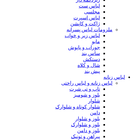
لباس ست
مجلسی
لباس اسپرت
ژاکت و کاپشن
ملزومات لباس پسرانه
لباس زیر و خواب
مایو
جوراب و پاپوش
ساس بند
دستکش
شال و کلاه
پیش بند
لباس زنانه
لباس زنانه و لباس راحتی
تاپ و تی شرت
بلوز و شومیز
شلوار
شلوار کوتاه و شلوارک
دامن
بلوز و شلوار
بلوز و شلوارک
بلوز و دامن
پیراهن و تونیک