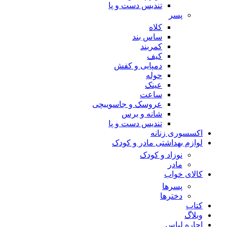
تندیس دست و پا
پسر
کلاه
ساس بند
کمربند
کیف
دمپایی و کفش
حوله
عینک
ساعت
عروسک و جاسوییچی
شانه و برس
تندیس دست و پا
اکسسوری زنانه
لوازم بهداشتی مادر و کودک
نوزاد و کودک
مادر
کالای خواب
پسرها
دخترها
کتاب
وبلاگ
اجاره لباس