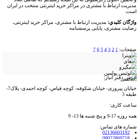
مدیریت ارتباط با مشتری در مراکز خرید اینترنتی منتخب در ایران
است.
واژگان كليدي:
مدیریت ارتباط با مشتری، مراکز خرید اینترنتی،
رضایت مشتری، پایایی پرسشنامه
صفحات:
1
2
3
4
5
6
7
آدرس دفتر انبار:
خیابان پیروزی- خیابان شکوفه- کوچه فیاض- کوچه احمدی- پلاک7-
طبقه 3
ساعت کاری:
همه روزه 17-9 و پنج شنبه ها 13- 9
شماره های تماس:
02136603192
09022869718