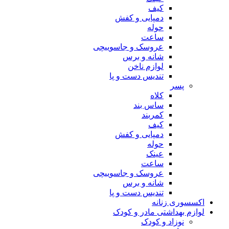
کیف
دمپایی و کفش
حوله
ساعت
عروسک و جاسوییچی
شانه و برس
لوازم ناخن
تندیس دست و پا
پسر
کلاه
ساس بند
کمربند
کیف
دمپایی و کفش
حوله
عینک
ساعت
عروسک و جاسوییچی
شانه و برس
تندیس دست و پا
اکسسوری زنانه
لوازم بهداشتی مادر و کودک
نوزاد و کودک