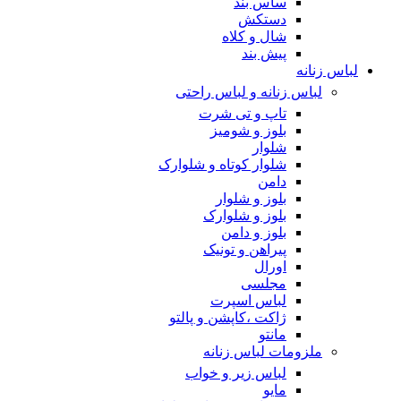
ساس بند
دستکش
شال و کلاه
پیش بند
لباس زنانه
لباس زنانه و لباس راحتی
تاپ و تی شرت
بلوز و شومیز
شلوار
شلوار کوتاه و شلوارک
دامن
بلوز و شلوار
بلوز و شلوارک
بلوز و دامن
پیراهن و تونیک
اورال
مجلسی
لباس اسپرت
ژاکت ،کاپشن و پالتو
مانتو
ملزومات لباس زنانه
لباس زیر و خواب
مایو