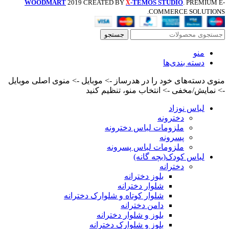
WOODMART
2019 CREATED BY
-TEMOS STUDIO
. PREMIUM E-
X
COMMERCE SOLUTIONS.
جستجو
منو
دسته بندی‌ها
منوی دسته‌های خود را در هدرساز -> موبایل -> منوی اصلی موبایل
-> نمایش/مخفی -> انتخاب منو، تنظیم کنید
لباس نوزاد
دخترونه
ملزومات لباس دخترونه
پسرونه
ملزومات لباس پسرونه
لباس کودک(بچه گانه)
دخترانه
بلوز دخترانه
شلوار دخترانه
شلوار کوتاه و شلوارک دخترانه
دامن دخترانه
بلوز و شلوار دخترانه
بلوز و شلوارک دخترانه