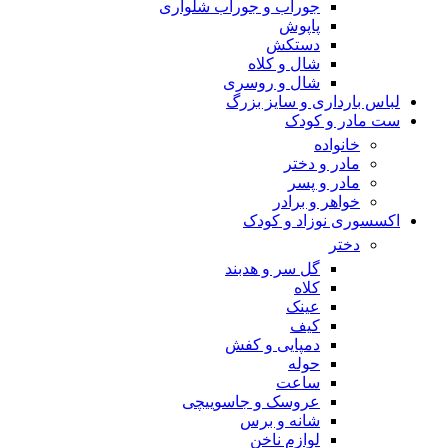
جوراب و جوراب شلواری
پاپوش
دستکش
شال و کلاه
شال و روسری
لباس بارداری و سایز بزرگ
ست مادر و کودک
خانواده
مادر و دختر
مادر و پسر
خواهر و برادر
اکسسوری نوزاد و کودک
دختر
گل سر و هدبند
کلاه
عینک
کیف
دمپایی و کفش
حوله
ساعت
عروسک و جاسوییچی
شانه و برس
لوازم ناخن