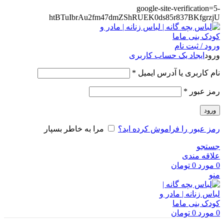
google-site-verification=5-
htBTuIbrAu2fm47dmZShRUEK0ds85r837BKfgrzjU
ورود / ثبت نام
ورود
ایجاد یک حساب کاربری
الزامی
نام کاربری یا آدرس ایمیل
*
الزامی
رمز عبور
*
ورود
رمز عبور را فراموش کرده اید؟
مرا به خاطر بسپار
جستجو
علاقه مندی
0
مورد
0
تومان
منو
0
مورد
0
تومان