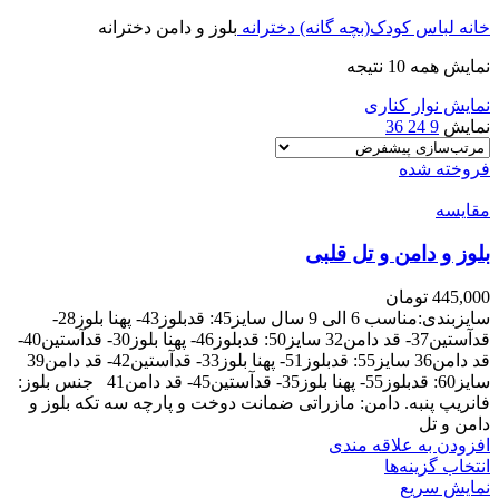
خانه
لباس کودک(بچه گانه)
دخترانه
بلوز و دامن دخترانه
نمایش همه 10 نتیجه
نمایش نوار کناری
نمایش
9
24
36
فروخته شده
مقايسه
بلوز و دامن و تل قلبی
445,000
تومان
سایزبندی:مناسب 6 الی 9 سال سایز45: قدبلوز43- پهنا بلوز28-
قدآستین37- قد دامن32 سایز50: قدبلوز46- پهنا بلوز30- قدآستین40-
قد دامن36 سایز55: قدبلوز51- پهنا بلوز33- قدآستین42- قد دامن39
سایز60: قدبلوز55- پهنا بلوز35- قدآستین45- قد دامن41 جنس بلوز:
فانریپ پنبه. دامن: مازراتی ضمانت دوخت و پارچه سه تکه بلوز و
دامن و تل
افزودن به علاقه مندی
این
انتخاب گزینه‌ها
محصول
نمایش سریع