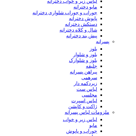
لباس زیر و خواب دخترانه
مایو دخترانه
جوراب و جوراب شلواری دخترانه
پاپوش دخترانه
دستکش دخترانه
شال و کلاه دخترانه
پیش بند دخترانه
پسرانه
بلوز
بلوز و شلوار
بلوز و شلوارک
جلیقه
پیراهن پسرانه
سرهمی
زیردکمه دار
لباس ست
مجلسی
لباس اسپرت
ژاکت و کاپشن
ملزومات لباس پسرانه
لباس زیر و خواب
مایو
جوراب و پاپوش