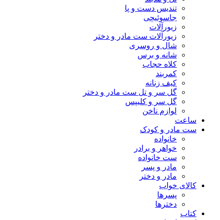
تندیس دست و پا
جاسوئیچی
زیورآلات
زیورآلات ست مادر و دختر
شال و روسری
شانه و برس
کلاه حجاب
کمربند
کیف زنانه
گل سر و تل ست مادر و دختر
گل سر و کلیپس
لوازم ناخن
ساعت
ست مادر و کودک
خانواده
خواهر و برادر
ست خانواده
مادر و پسر
مادر و دختر
کالای خواب
پسرها
دخترها
کتاب