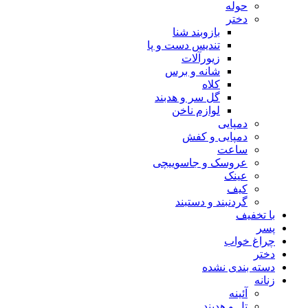
حوله
دختر
بازوبند شنا
تندیس دست و پا
زیورآلات
شانه و برس
کلاه
گل سر و هدبند
لوازم ناخن
دمپایی
دمپایی و کفش
ساعت
عروسک و جاسوییچی
عینک
کیف
گردنبند و دستبند
با تخفیف
پسر
چراغ خواب
دختر
دسته بندی نشده
زنانه
آئینه
تل و هدبند