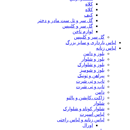
کلاه
کلاه
کیف
گل سر و تل ست مادر و دختر
گل سر و کلیپس
لوازم ناخن
گل سر و کلیپس
لباس بارداری و سایز بزرگ
لباس زنانه
بلوز و دامن
بلوز و شلوار
بلوز و شلوارک
بلوز و شومیز
پیراهن و تونیک
تاپ و تی شرت
تاپ و تی شرت
دامن
ژاکت ،کاپشن و پالتو
شلوار
شلوار کوتاه و شلوارک
لباس اسپرت
لباس زنانه و لباس راحتی
اورال