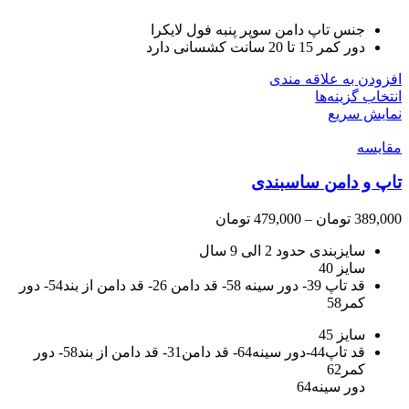
جنس تاپ دامن سوپر پنبه فول لایکرا
دور کمر 15 تا 20 سانت کشسانی دارد
افزودن به علاقه مندی
این
انتخاب گزینه‌ها
محصول
نمایش سریع
دارای
مقايسه
انواع
مختلفی
تاپ و دامن ساسبندی
می
باشد.
گزینه
محدوده
389,000
تومان
–
479,000
تومان
ها
قیمت:
سایزبندی حدود 2 الی 9 سال
ممکن
389,000 تومان
سایز 40
است
تا
قد تاپ 39- دور سینه 58- قد دامن 26- قد دامن از بند54- دور
در
479,000 تومان
کمر58
صفحه
محصول
سایز 45
انتخاب
قد تاپ44-دور سینه64- قد دامن31- قد دامن از بند58- دور
شوند
کمر62
دور سینه64