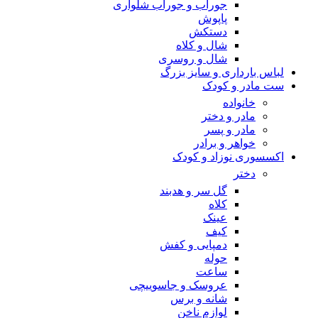
جوراب و جوراب شلواری
پاپوش
دستکش
شال و کلاه
شال و روسری
لباس بارداری و سایز بزرگ
ست مادر و کودک
خانواده
مادر و دختر
مادر و پسر
خواهر و برادر
اکسسوری نوزاد و کودک
دختر
گل سر و هدبند
کلاه
عینک
کیف
دمپایی و کفش
حوله
ساعت
عروسک و جاسوییچی
شانه و برس
لوازم ناخن