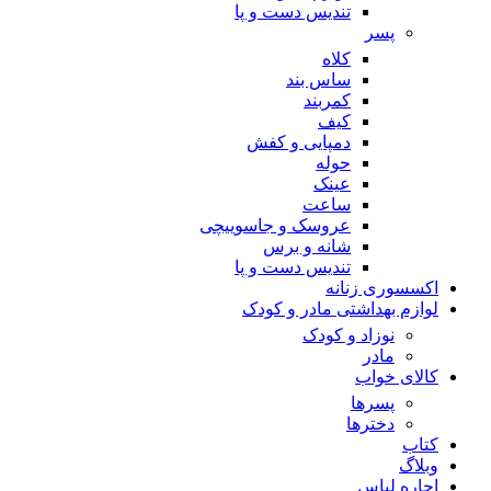
تندیس دست و پا
پسر
کلاه
ساس بند
کمربند
کیف
دمپایی و کفش
حوله
عینک
ساعت
عروسک و جاسوییچی
شانه و برس
تندیس دست و پا
اکسسوری زنانه
لوازم بهداشتی مادر و کودک
نوزاد و کودک
مادر
کالای خواب
پسرها
دخترها
کتاب
وبلاگ
اجاره لباس