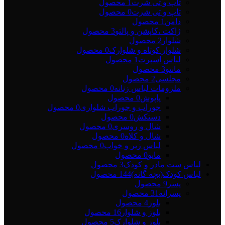
تاپ و تی شرت
1 محصول
تاپ و تی شرت
0 محصول
دامن
1 محصول
ژاکت ،کاپشن و پالتو
3 محصول
شلوار
2 محصول
شلوار کوتاه و شلوارک
0 محصول
لباس اسپرت
1 محصول
مانتو
3 محصول
مجلسی
2 محصول
ملزومات لباس زنانه
0 محصول
پاپوش
0 محصول
جوراب و جوراب شلواری
0 محصول
دستکش
0 محصول
شال و روسری
0 محصول
شال و کلاه
0 محصول
لباس زیر و خواب
0 محصول
مایو
0 محصول
لباس ست مادر و کودک
3 محصول
لباس کودک(بچه گانه)
144 محصول
پسر
9 محصول
پسرانه
31 محصول
بلوز
4 محصول
بلوز و شلوار
16 محصول
بلوز و شلوارک
5 محصول