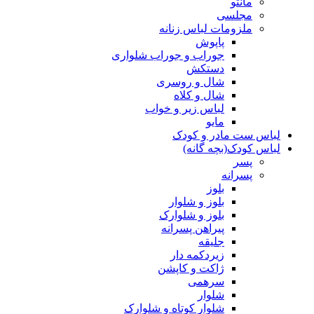
مانتو
مجلسی
ملزومات لباس زنانه
پاپوش
جوراب و جوراب شلواری
دستکش
شال و روسری
شال و کلاه
لباس زیر و خواب
مایو
لباس ست مادر و کودک
لباس کودک(بچه گانه)
پسر
پسرانه
بلوز
بلوز و شلوار
بلوز و شلوارک
پیراهن پسرانه
جلیقه
زیردکمه دار
ژاکت و کاپشن
سرهمی
شلوار
شلوار کوتاه و شلوارک