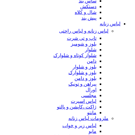
ساس بند
دستکش
شال و کلاه
پیش بند
لباس زنانه
لباس زنانه و لباس راحتی
تاپ و تی شرت
بلوز و شومیز
شلوار
شلوار کوتاه و شلوارک
دامن
بلوز و شلوار
بلوز و شلوارک
بلوز و دامن
پیراهن و تونیک
اورال
مجلسی
لباس اسپرت
ژاکت ،کاپشن و پالتو
مانتو
ملزومات لباس زنانه
لباس زیر و خواب
مایو