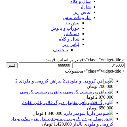
شال و کلاه
شلوار
لباس زیر
ملزومات لباس
پیش بند
جوراب و پاپوش
دستکش
شال و کلاه
لباس زیر
باتخفیف
< class="widget-title">فیلتر بر اساس قیمت
حداقل
حداکثر
فیلتر
قیمت
قیمت
< class="widget-title">محصولات
پیراهن کرومی و ملودی 2
700,000
تومان
پیراهن پرنسسی کرومی
2,870,000
تومان
دورگ قلاب بافی نقابدار
650,000
تومان
شومیز دلربا
1,340,000
تومان
عروسک پتو دار
کرومی و ملودی بالدار
1,420,000
تومان