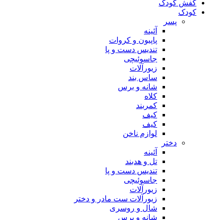
کفش کودک
کودک
پسر
آئینه
پاپیون و کروات
تندیس دست و پا
جاسوئیچی
زیورآلات
ساس بند
شانه و برس
کلاه
کمربند
کیف
کیف
لوازم ناخن
دختر
آئینه
تل و هدبند
تندیس دست و پا
جاسوئیچی
زیورآلات
زیورآلات ست مادر و دختر
شال و روسری
شانه و برس