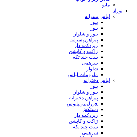
مایو
نوزاد
لباس پسرانه
بلوز
بلوز
بلوز و شلوار
پیراهن پسرانه
زیردکمه دار
ژاکت و کاپشن
ست چند تکه
سرهمی
شلوار
ملزومات لباس
لباس دخترانه
بلوز
بلوز و شلوار
پیراهن دخترانه
جوراب و پاپوش
دستکش
زیردکمه دار
ژاکت و کاپشن
ست چند تکه
سرهمی