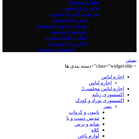
شلوار
0 محصول
لباس زیر
0 محصول
ملزومات لباس
0 محصول
پیش بند
0 محصول
جوراب و پاپوش
0 محصول
دستکش
0 محصول
شال و کلاه
0 محصول
لباس زیر
0 محصول
باتخفیف
0 محصول
بستن
< class="widget-title">دسته بندی ها
اجاره لباس
اجاره لباس
اجاره لباس مجلسی2
اکسسوری زنانه
اکسسوری نوزاد و کودک
پسر
پاپیون و کروات
تندیس دست و پا
شانه و برس
کلاه
لوازم ناخن