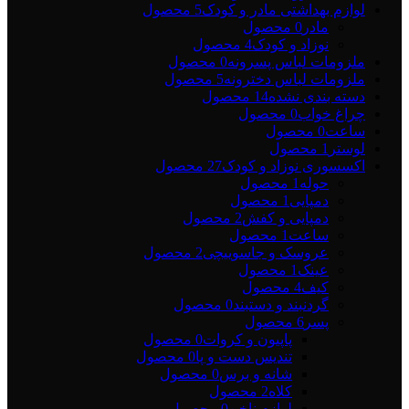
لوازم بهداشتی مادر و کودک
5 محصول
مادر
0 محصول
نوزاد و کودک
4 محصول
ملزومات لباس پسرونه
0 محصول
ملزومات لباس دخترونه
5 محصول
دسته بندی نشده
14 محصول
چراغ خواب
0 محصول
ساعت
0 محصول
لوستر
1 محصول
اکسسوری نوزاد و کودک
27 محصول
حوله
1 محصول
دمپایی
1 محصول
دمپایی و کفش
2 محصول
ساعت
1 محصول
عروسک و جاسوییچی
2 محصول
عینک
1 محصول
کیف
4 محصول
گردنبند و دستبند
0 محصول
پسر
6 محصول
پاپیون و کروات
0 محصول
تندیس دست و پا
0 محصول
شانه و برس
0 محصول
کلاه
2 محصول
لوازم ناخن
0 محصول