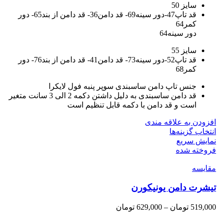
سایز 50
قد تاپ47-دور سینه69- قد دامن36- قد دامن از بند65- دور
کمر64
دور سینه64
سایز 55
قد تاپ52-دور سینه73- قد دامن41- قد دامن از بند76- دور
کمر68
جنس تاپ دامن ساسبندی سوپر پنبه فول لایکرا
قد دامن ساسبندی به دلیل داشتن دکمه 2 الی 3 سانت متغیر
است و قد دامن با دکمه قابل تنظیم است
افزودن به علاقه مندی
این
انتخاب گزینه‌ها
محصول
نمایش سریع
دارای
فروخته شده
انواع
مقايسه
مختلفی
می
تیشرت دامن یونیکورن
باشد.
گزینه
ها
محدوده
519,000
تومان
–
629,000
تومان
ممکن
قیمت: