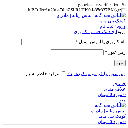
google-site-verification=5-
htBTuIbrAu2fm47dmZShRUEK0ds85r837BKfgrzjU
ورود / ثبت نام
ورود
ایجاد یک حساب کاربری
الزامی
نام کاربری یا آدرس ایمیل
*
الزامی
رمز عبور
*
ورود
رمز عبور را فراموش کرده اید؟
مرا به خاطر بسپار
جستجو
علاقه مندی
0
مورد
0
تومان
منو
0
مورد
0
تومان