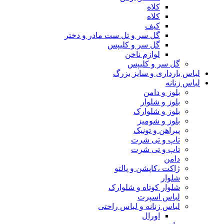
کلاه
کلاه
کیف
گل سر و تل ست مادر و دختر
گل سر و کلیپس
لوازم ناخن
گل سر و کلیپس
لباس بارداری و سایز بزرگ
لباس زنانه
بلوز و دامن
بلوز و شلوار
بلوز و شلوارک
بلوز و شومیز
پیراهن و تونیک
تاپ و تی شرت
تاپ و تی شرت
دامن
ژاکت ،کاپشن و پالتو
شلوار
شلوار کوتاه و شلوارک
لباس اسپرت
لباس زنانه و لباس راحتی
اورال