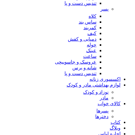
تندیس دست و پا
پسر
کلاه
ساس بند
کمربند
کیف
دمپایی و کفش
حوله
عینک
ساعت
عروسک و جاسوییچی
شانه و برس
تندیس دست و پا
اکسسوری زنانه
لوازم بهداشتی مادر و کودک
نوزاد و کودک
مادر
کالای خواب
پسرها
دخترها
کتاب
وبلاگ
اجاره لباس