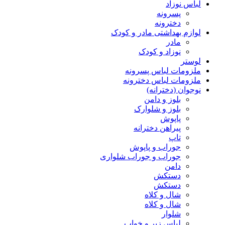
لباس نوزاد
پسرونه
دخترونه
لوازم بهداشتی مادر و کودک
مادر
نوزاد و کودک
لوستر
ملزومات لباس پسرونه
ملزومات لباس دخترونه
نوجوان (دخترانه)
بلوز و دامن
بلوز و شلوارک
پاپوش
پیراهن دخترانه
تاپ
جوراب و پاپوش
جوراب و جوراب شلواری
دامن
دستکش
دستکش
شال و کلاه
شال و کلاه
شلوار
لباس زیر و خواب