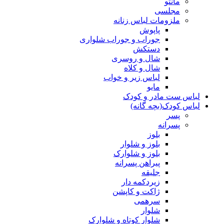
مانتو
مجلسی
ملزومات لباس زنانه
پاپوش
جوراب و جوراب شلواری
دستکش
شال و روسری
شال و کلاه
لباس زیر و خواب
مایو
لباس ست مادر و کودک
لباس کودک(بچه گانه)
پسر
پسرانه
بلوز
بلوز و شلوار
بلوز و شلوارک
پیراهن پسرانه
جلیقه
زیردکمه دار
ژاکت و کاپشن
سرهمی
شلوار
شلوار کوتاه و شلوارک