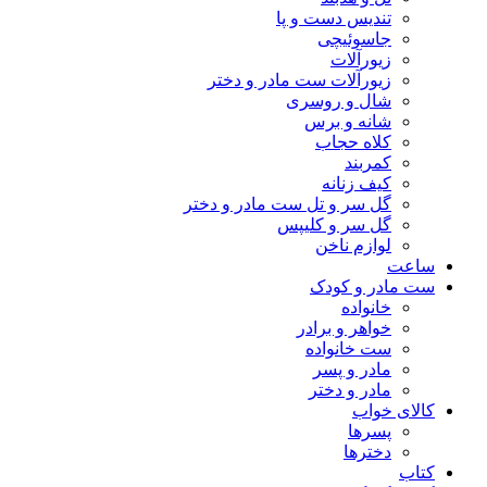
تندیس دست و پا
جاسوئیچی
زیورآلات
زیورآلات ست مادر و دختر
شال و روسری
شانه و برس
کلاه حجاب
کمربند
کیف زنانه
گل سر و تل ست مادر و دختر
گل سر و کلیپس
لوازم ناخن
ساعت
ست مادر و کودک
خانواده
خواهر و برادر
ست خانواده
مادر و پسر
مادر و دختر
کالای خواب
پسرها
دخترها
کتاب