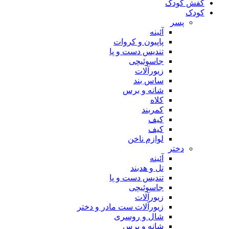
کفش کودک
کودک
پسر
آئینه
پاپیون و کروات
تندیس دست و پا
جاسوئیچی
زیورآلات
ساس بند
شانه و برس
کلاه
کمربند
کیف
کیف
لوازم ناخن
دختر
آئینه
تل و هدبند
تندیس دست و پا
جاسوئیچی
زیورآلات
زیورآلات ست مادر و دختر
شال و روسری
شانه و برس