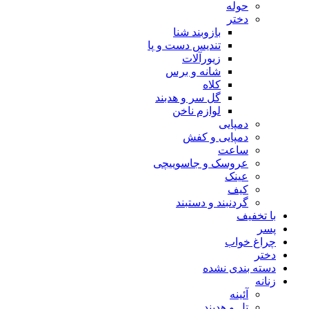
حوله
دختر
بازوبند شنا
تندیس دست و پا
زیورآلات
شانه و برس
کلاه
گل سر و هدبند
لوازم ناخن
دمپایی
دمپایی و کفش
ساعت
عروسک و جاسوییچی
عینک
کیف
گردنبند و دستبند
با تخفیف
پسر
چراغ خواب
دختر
دسته بندی نشده
زنانه
آئینه
تل و هدبند