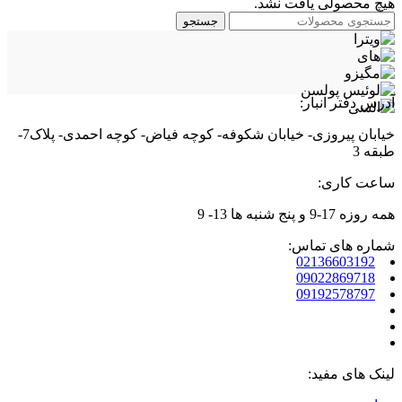
هیچ محصولی یافت نشد.
جستجو
آدرس دفتر انبار:
خیابان پیروزی- خیابان شکوفه- کوچه فیاض- کوچه احمدی- پلاک7-
طبقه 3
ساعت کاری:
همه روزه 17-9 و پنج شنبه ها 13- 9
شماره های تماس:
02136603192
09022869718
09192578797
لینک های مفید: