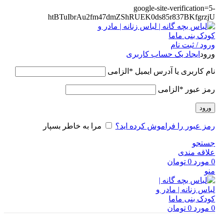
google-site-verification=5-
htBTuIbrAu2fm47dmZShRUEK0ds85r837BKfgrzjU
ورود / ثبت نام
ورود
ایجاد یک حساب کاربری
نام کاربری یا آدرس ایمیل
*
الزامی
رمز عبور
*
الزامی
ورود
رمز عبور را فراموش کرده اید؟
مرا به خاطر بسپار
جستجو
علاقه مندی
0
مورد
0
تومان
منو
0
مورد
0
تومان