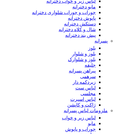
لباس زیر و خواب دخترانه
مایو دخترانه
جوراب و جوراب شلواری دخترانه
پاپوش دخترانه
دستکش دخترانه
شال و کلاه دخترانه
پیش بند دخترانه
پسرانه
بلوز
بلوز و شلوار
بلوز و شلوارک
جلیقه
پیراهن پسرانه
سرهمی
زیردکمه دار
لباس ست
مجلسی
لباس اسپرت
ژاکت و کاپشن
ملزومات لباس پسرانه
لباس زیر و خواب
مایو
جوراب و پاپوش