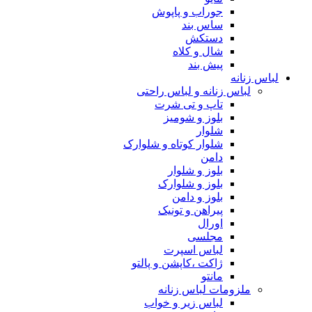
جوراب و پاپوش
ساس بند
دستکش
شال و کلاه
پیش بند
لباس زنانه
لباس زنانه و لباس راحتی
تاپ و تی شرت
بلوز و شومیز
شلوار
شلوار کوتاه و شلوارک
دامن
بلوز و شلوار
بلوز و شلوارک
بلوز و دامن
پیراهن و تونیک
اورال
مجلسی
لباس اسپرت
ژاکت ،کاپشن و پالتو
مانتو
ملزومات لباس زنانه
لباس زیر و خواب