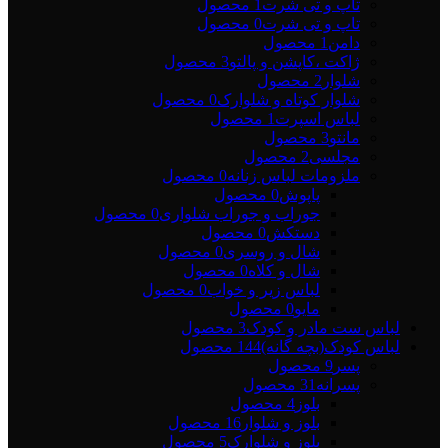
تاپ و تی شرت
1 محصول
تاپ و تی شرت
0 محصول
دامن
1 محصول
ژاکت ،کاپشن و پالتو
3 محصول
شلوار
2 محصول
شلوار کوتاه و شلوارک
0 محصول
لباس اسپرت
1 محصول
مانتو
3 محصول
مجلسی
2 محصول
ملزومات لباس زنانه
0 محصول
پاپوش
0 محصول
جوراب و جوراب شلواری
0 محصول
دستکش
0 محصول
شال و روسری
0 محصول
شال و کلاه
0 محصول
لباس زیر و خواب
0 محصول
مایو
0 محصول
لباس ست مادر و کودک
3 محصول
لباس کودک(بچه گانه)
144 محصول
پسر
9 محصول
پسرانه
31 محصول
بلوز
4 محصول
بلوز و شلوار
16 محصول
بلوز و شلوارک
5 محصول