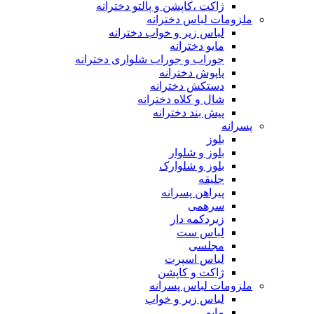
ژاکت ،کاپشن و پالتو دخترانه
ملزومات لباس دخترانه
لباس زیر و خواب دخترانه
مایو دخترانه
جوراب و جوراب شلواری دخترانه
پاپوش دخترانه
دستکش دخترانه
شال و کلاه دخترانه
پیش بند دخترانه
پسرانه
بلوز
بلوز و شلوار
بلوز و شلوارک
جلیقه
پیراهن پسرانه
سرهمی
زیردکمه دار
لباس ست
مجلسی
لباس اسپرت
ژاکت و کاپشن
ملزومات لباس پسرانه
لباس زیر و خواب
مایو