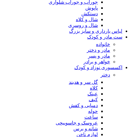
جوراب و جوراب شلواری
پاپوش
دستکش
شال و کلاه
شال و روسری
لباس بارداری و سایز بزرگ
ست مادر و کودک
خانواده
مادر و دختر
مادر و پسر
خواهر و برادر
اکسسوری نوزاد و کودک
دختر
گل سر و هدبند
کلاه
عینک
کیف
دمپایی و کفش
حوله
ساعت
عروسک و جاسوییچی
شانه و برس
لوازم ناخن