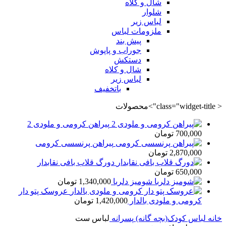
شال و کلاه
شلوار
لباس زیر
ملزومات لباس
پیش بند
جوراب و پاپوش
دستکش
شال و کلاه
لباس زیر
باتخفیف
< class="widget-title">محصولات
پیراهن کرومی و ملودی 2
700,000
تومان
پیراهن پرنسسی کرومی
2,870,000
تومان
دورگ قلاب بافی نقابدار
650,000
تومان
شومیز دلربا
1,340,000
تومان
عروسک پتو دار
کرومی و ملودی بالدار
1,420,000
تومان
خانه
لباس کودک(بچه گانه)
پسرانه
لباس ست