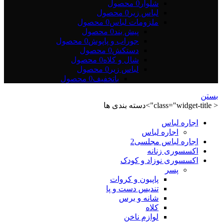
شلوار
0 محصول
لباس زیر
0 محصول
ملزومات لباس
0 محصول
پیش بند
0 محصول
جوراب و پاپوش
0 محصول
دستکش
0 محصول
شال و کلاه
0 محصول
لباس زیر
0 محصول
باتخفیف
0 محصول
بستن
< class="widget-title">دسته بندی ها
اجاره لباس
اجاره لباس
اجاره لباس مجلسی2
اکسسوری زنانه
اکسسوری نوزاد و کودک
پسر
پاپیون و کروات
تندیس دست و پا
شانه و برس
کلاه
لوازم ناخن