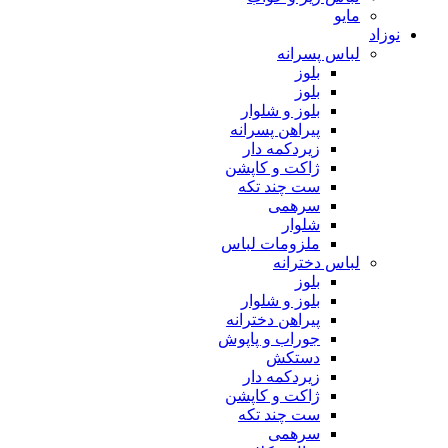
مایو
نوزاد
لباس پسرانه
بلوز
بلوز
بلوز و شلوار
پیراهن پسرانه
زیردکمه دار
ژاکت و کاپشن
ست چند تکه
سرهمی
شلوار
ملزومات لباس
لباس دخترانه
بلوز
بلوز و شلوار
پیراهن دخترانه
جوراب و پاپوش
دستکش
زیردکمه دار
ژاکت و کاپشن
ست چند تکه
سرهمی