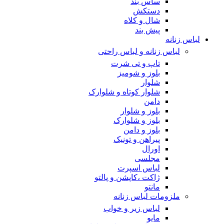
ساس بند
دستکش
شال و کلاه
پیش بند
لباس زنانه
لباس زنانه و لباس راحتی
تاپ و تی شرت
بلوز و شومیز
شلوار
شلوار کوتاه و شلوارک
دامن
بلوز و شلوار
بلوز و شلوارک
بلوز و دامن
پیراهن و تونیک
اورال
مجلسی
لباس اسپرت
ژاکت ،کاپشن و پالتو
مانتو
ملزومات لباس زنانه
لباس زیر و خواب
مایو