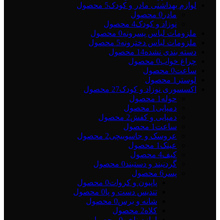
لوازم بهداشتی مادر و کودک
5 محصول
مادر
0 محصول
نوزاد و کودک
4 محصول
ملزومات لباس پسرونه
0 محصول
ملزومات لباس دخترونه
5 محصول
دسته بندی نشده
14 محصول
چراغ خواب
0 محصول
ساعت
0 محصول
لوستر
1 محصول
اکسسوری نوزاد و کودک
27 محصول
حوله
1 محصول
دمپایی
1 محصول
دمپایی و کفش
2 محصول
ساعت
1 محصول
عروسک و جاسوییچی
2 محصول
عینک
1 محصول
کیف
4 محصول
گردنبند و دستبند
0 محصول
پسر
6 محصول
پاپیون و کروات
0 محصول
تندیس دست و پا
0 محصول
شانه و برس
0 محصول
کلاه
2 محصول
لوازم ناخن
0 محصول