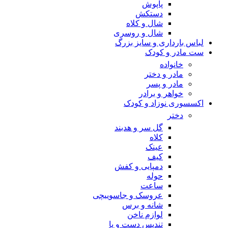
پاپوش
دستکش
شال و کلاه
شال و روسری
لباس بارداری و سایز بزرگ
ست مادر و کودک
خانواده
مادر و دختر
مادر و پسر
خواهر و برادر
اکسسوری نوزاد و کودک
دختر
گل سر و هدبند
کلاه
عینک
کیف
دمپایی و کفش
حوله
ساعت
عروسک و جاسوییچی
شانه و برس
لوازم ناخن
تندیس دست و پا