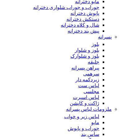
مایو دخترانه
جوراب و جوراب شلواری دخترانه
پاپوش دخترانه
دستکش دخترانه
شال و کلاه دخترانه
پیش بند دخترانه
پسرانه
بلوز
بلوز و شلوار
بلوز و شلوارک
جلیقه
پیراهن پسرانه
سرهمی
زیردکمه دار
لباس ست
مجلسی
لباس اسپرت
ژاکت و کاپشن
ملزومات لباس پسرانه
لباس زیر و خواب
مایو
جوراب و پاپوش
ساس بند