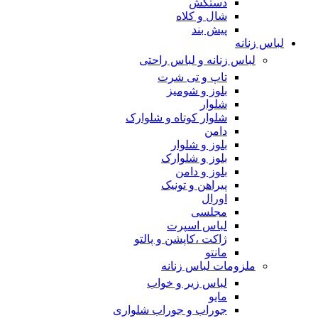
دستکش
شال و کلاه
پیش بند
لباس زنانه
لباس زنانه و لباس راحتی
تاپ و تی شرت
بلوز و شومیز
شلوار
شلوار کوتاه و شلوارک
دامن
بلوز و شلوار
بلوز و شلوارک
بلوز و دامن
پیراهن و تونیک
اورال
مجلسی
لباس اسپرت
ژاکت ،کاپشن و پالتو
مانتو
ملزومات لباس زنانه
لباس زیر و خواب
مایو
جوراب و جوراب شلواری