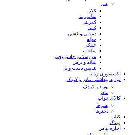
پسر
کلاه
ساس بند
کمربند
کیف
دمپایی و کفش
حوله
عینک
ساعت
عروسک و جاسوییچی
شانه و برس
تندیس دست و پا
اکسسوری زنانه
لوازم بهداشتی مادر و کودک
نوزاد و کودک
مادر
کالای خواب
پسرها
دخترها
کتاب
وبلاگ
اجاره لباس