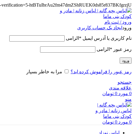
te-verification=5-htBTuIbrAu2fm47dmZShRUEK0ds85r837BKfgrzjU
ورود / ثبت نام
ورود
ایجاد یک حساب کاربری
نام کاربری یا آدرس ایمیل
*
الزامی
رمز عبور
*
الزامی
ورود
رمز عبور را فراموش کرده اید؟
مرا به خاطر بسپار
جستجو
علاقه مندی
0
مورد
0
تومان
منو
0
مورد
0
تومان
لباس نوزاد