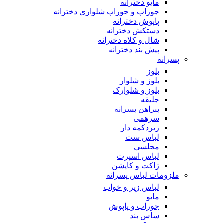
مایو دخترانه
جوراب و جوراب شلواری دخترانه
پاپوش دخترانه
دستکش دخترانه
شال و کلاه دخترانه
پیش بند دخترانه
پسرانه
بلوز
بلوز و شلوار
بلوز و شلوارک
جلیقه
پیراهن پسرانه
سرهمی
زیردکمه دار
لباس ست
مجلسی
لباس اسپرت
ژاکت و کاپشن
ملزومات لباس پسرانه
لباس زیر و خواب
مایو
جوراب و پاپوش
ساس بند