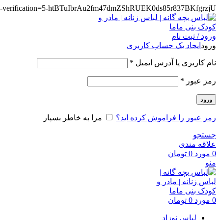
te-verification=5-htBTuIbrAu2fm47dmZShRUEK0ds85r837BKfgrzjU
ورود / ثبت نام
ورود
ایجاد یک حساب کاربری
الزامی
نام کاربری یا آدرس ایمیل
*
الزامی
رمز عبور
*
ورود
رمز عبور را فراموش کرده اید؟
مرا به خاطر بسپار
جستجو
علاقه مندی
0
مورد
0
تومان
منو
0
مورد
0
تومان
لباس نوزاد