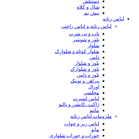
دستکش
شال و کلاه
پیش بند
لباس زنانه
لباس زنانه و لباس راحتی
تاپ و تی شرت
بلوز و شومیز
شلوار
شلوار کوتاه و شلوارک
دامن
بلوز و شلوار
بلوز و شلوارک
بلوز و دامن
پیراهن و تونیک
اورال
مجلسی
لباس اسپرت
ژاکت ،کاپشن و پالتو
مانتو
ملزومات لباس زنانه
لباس زیر و خواب
مایو
جوراب و جوراب شلواری