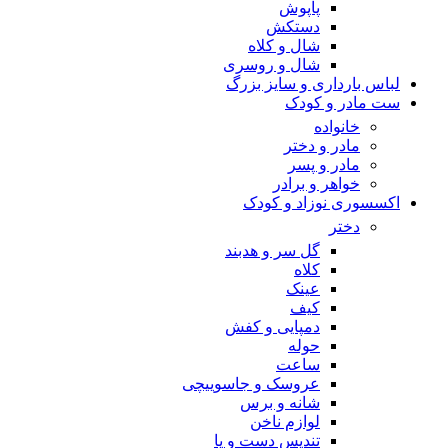
پاپوش
دستکش
شال و کلاه
شال و روسری
لباس بارداری و سایز بزرگ
ست مادر و کودک
خانواده
مادر و دختر
مادر و پسر
خواهر و برادر
اکسسوری نوزاد و کودک
دختر
گل سر و هدبند
کلاه
عینک
کیف
دمپایی و کفش
حوله
ساعت
عروسک و جاسوییچی
شانه و برس
لوازم ناخن
تندیس دست و پا