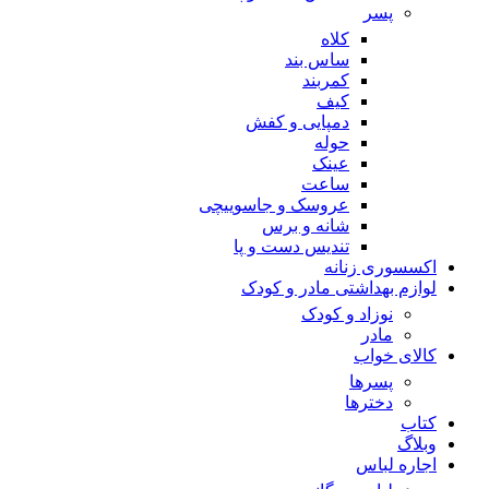
پسر
کلاه
ساس بند
کمربند
کیف
دمپایی و کفش
حوله
عینک
ساعت
عروسک و جاسوییچی
شانه و برس
تندیس دست و پا
اکسسوری زنانه
لوازم بهداشتی مادر و کودک
نوزاد و کودک
مادر
کالای خواب
پسرها
دخترها
کتاب
وبلاگ
اجاره لباس