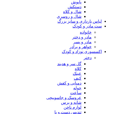
پاپوش
دستکش
شال و کلاه
شال و روسری
لباس بارداری و سایز بزرگ
ست مادر و کودک
خانواده
مادر و دختر
مادر و پسر
خواهر و برادر
اکسسوری نوزاد و کودک
دختر
گل سر و هدبند
کلاه
عینک
کیف
دمپایی و کفش
حوله
ساعت
عروسک و جاسوییچی
شانه و برس
لوازم ناخن
تندیس دست و پا