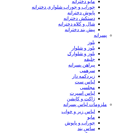
مایو دخترانه
جوراب و جوراب شلواری دخترانه
پاپوش دخترانه
دستکش دخترانه
شال و کلاه دخترانه
پیش بند دخترانه
پسرانه
بلوز
بلوز و شلوار
بلوز و شلوارک
جلیقه
پیراهن پسرانه
سرهمی
زیردکمه دار
لباس ست
مجلسی
لباس اسپرت
ژاکت و کاپشن
ملزومات لباس پسرانه
لباس زیر و خواب
مایو
جوراب و پاپوش
ساس بند