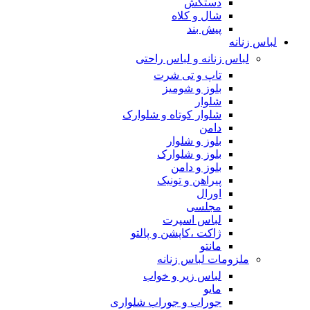
دستکش
شال و کلاه
پیش بند
لباس زنانه
لباس زنانه و لباس راحتی
تاپ و تی شرت
بلوز و شومیز
شلوار
شلوار کوتاه و شلوارک
دامن
بلوز و شلوار
بلوز و شلوارک
بلوز و دامن
پیراهن و تونیک
اورال
مجلسی
لباس اسپرت
ژاکت ،کاپشن و پالتو
مانتو
ملزومات لباس زنانه
لباس زیر و خواب
مایو
جوراب و جوراب شلواری