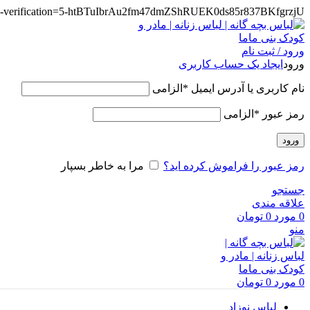
te-verification=5-htBTuIbrAu2fm47dmZShRUEK0ds85r837BKfgrzjU
ورود / ثبت نام
ورود
ایجاد یک حساب کاربری
نام کاربری یا آدرس ایمیل
*
الزامی
رمز عبور
*
الزامی
ورود
رمز عبور را فراموش کرده اید؟
مرا به خاطر بسپار
جستجو
علاقه مندی
0
مورد
0
تومان
منو
0
مورد
0
تومان
لباس نوزاد