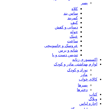
پسر
کلاه
ساس بند
کمربند
کیف
دمپایی و کفش
حوله
عینک
ساعت
عروسک و جاسوییچی
شانه و برس
تندیس دست و پا
اکسسوری زنانه
لوازم بهداشتی مادر و کودک
نوزاد و کودک
مادر
کالای خواب
پسرها
دخترها
کتاب
وبلاگ
اجاره لباس