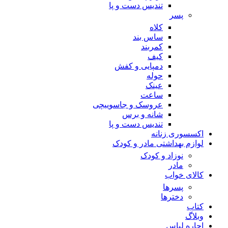
تندیس دست و پا
پسر
کلاه
ساس بند
کمربند
کیف
دمپایی و کفش
حوله
عینک
ساعت
عروسک و جاسوییچی
شانه و برس
تندیس دست و پا
اکسسوری زنانه
لوازم بهداشتی مادر و کودک
نوزاد و کودک
مادر
کالای خواب
پسرها
دخترها
کتاب
وبلاگ
اجاره لباس