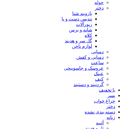
حوله
دختر
بازوبند شنا
تندیس دست و پا
زیورآلات
شانه و برس
کلاه
گل سر و هدبند
لوازم ناخن
دمپایی
دمپایی و کفش
ساعت
عروسک و جاسوییچی
عینک
کیف
گردنبند و دستبند
با تخفیف
پسر
چراغ خواب
دختر
دسته بندی نشده
زنانه
آئینه
تل و هدبند