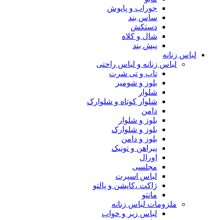
جوراب و پاپوش
ساس بند
دستکش
شال و کلاه
پیش بند
لباس زنانه
لباس زنانه و لباس راحتی
تاپ و تی شرت
بلوز و شومیز
شلوار
شلوار کوتاه و شلوارک
دامن
بلوز و شلوار
بلوز و شلوارک
بلوز و دامن
پیراهن و تونیک
اورال
مجلسی
لباس اسپرت
ژاکت ،کاپشن و پالتو
مانتو
ملزومات لباس زنانه
لباس زیر و خواب