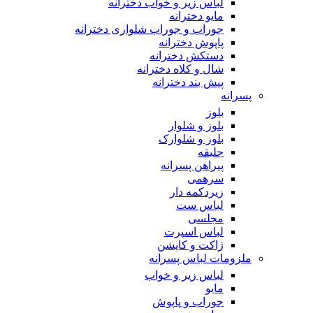
لباس زیر و خواب دخترانه
مایو دخترانه
جوراب و جوراب شلواری دخترانه
پاپوش دخترانه
دستکش دخترانه
شال و کلاه دخترانه
پیش بند دخترانه
پسرانه
بلوز
بلوز و شلوار
بلوز و شلوارک
جلیقه
پیراهن پسرانه
سرهمی
زیردکمه دار
لباس ست
مجلسی
لباس اسپرت
ژاکت و کاپشن
ملزومات لباس پسرانه
لباس زیر و خواب
مایو
جوراب و پاپوش