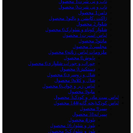
تاپ و تی شرت
1 محصول
تاپ و تی شرت
0 محصول
دامن
1 محصول
ژاکت ،کاپشن و پالتو
3 محصول
شلوار
2 محصول
شلوار کوتاه و شلوارک
0 محصول
لباس اسپرت
1 محصول
مانتو
3 محصول
مجلسی
2 محصول
ملزومات لباس زنانه
0 محصول
پاپوش
0 محصول
جوراب و جوراب شلواری
0 محصول
دستکش
0 محصول
شال و روسری
0 محصول
شال و کلاه
0 محصول
لباس زیر و خواب
0 محصول
مایو
0 محصول
لباس ست مادر و کودک
3 محصول
لباس کودک(بچه گانه)
144 محصول
پسر
9 محصول
پسرانه
31 محصول
بلوز
4 محصول
بلوز و شلوار
16 محصول
بلوز و شلوارک
5 محصول