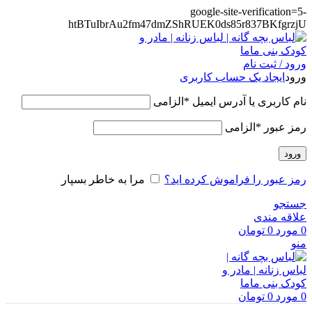
google-site-verification=5-
htBTuIbrAu2fm47dmZShRUEK0ds85r837BKfgrzjU
ورود / ثبت نام
ورود
ایجاد یک حساب کاربری
نام کاربری یا آدرس ایمیل
*
الزامی
رمز عبور
*
الزامی
ورود
رمز عبور را فراموش کرده اید؟
مرا به خاطر بسپار
جستجو
علاقه مندی
0
مورد
0
تومان
منو
0
مورد
0
تومان