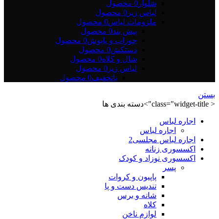
شلوار
0 محصول
لباس زیر
0 محصول
ملزومات لباس
0 محصول
پیش بند
0 محصول
جوراب و پاپوش
0 محصول
دستکش
0 محصول
شال و کلاه
0 محصول
لباس زیر
0 محصول
باتخفیف
0 محصول
بستن
< class="widget-title">دسته بندی ها
اجاره لباس
اجاره لباس
اجاره لباس مجلسی2
اکسسوری زنانه
اکسسوری نوزاد و کودک
پسر
پاپیون و کروات
تندیس دست و پا
شانه و برس
کلاه
لوازم ناخن