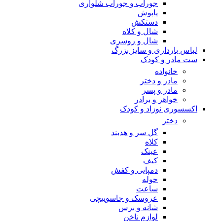
جوراب و جوراب شلواری
پاپوش
دستکش
شال و کلاه
شال و روسری
لباس بارداری و سایز بزرگ
ست مادر و کودک
خانواده
مادر و دختر
مادر و پسر
خواهر و برادر
اکسسوری نوزاد و کودک
دختر
گل سر و هدبند
کلاه
عینک
کیف
دمپایی و کفش
حوله
ساعت
عروسک و جاسوییچی
شانه و برس
لوازم ناخن