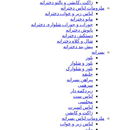
ژاکت ،کاپشن و پالتو دخترانه
ملزومات لباس دخترانه
لباس زیر و خواب دخترانه
مایو دخترانه
جوراب و جوراب شلواری دخترانه
پاپوش دخترانه
دستکش دخترانه
شال و کلاه دخترانه
پیش بند دخترانه
پسرانه
بلوز
بلوز و شلوار
بلوز و شلوارک
جلیقه
پیراهن پسرانه
سرهمی
زیردکمه دار
لباس ست
مجلسی
لباس اسپرت
ژاکت و کاپشن
ملزومات لباس پسرانه
لباس زیر و خواب
مایو