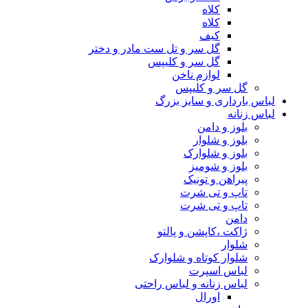
کلاه
کلاه
کیف
گل سر و تل ست مادر و دختر
گل سر و کلیپس
لوازم ناخن
گل سر و کلیپس
لباس بارداری و سایز بزرگ
لباس زنانه
بلوز و دامن
بلوز و شلوار
بلوز و شلوارک
بلوز و شومیز
پیراهن و تونیک
تاپ و تی شرت
تاپ و تی شرت
دامن
ژاکت ،کاپشن و پالتو
شلوار
شلوار کوتاه و شلوارک
لباس اسپرت
لباس زنانه و لباس راحتی
اورال