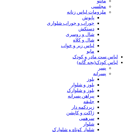
مانتو
مجلسی
ملزومات لباس زنانه
پاپوش
جوراب و جوراب شلواری
دستکش
شال و روسری
شال و کلاه
لباس زیر و خواب
مایو
لباس ست مادر و کودک
لباس کودک(بچه گانه)
پسر
پسرانه
بلوز
بلوز و شلوار
بلوز و شلوارک
پیراهن پسرانه
جلیقه
زیردکمه دار
ژاکت و کاپشن
سرهمی
شلوار
شلوار کوتاه و شلوارک