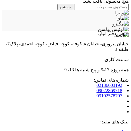
هیچ محصولی یافت نشد.
جستجو
آدرس دفتر انبار:
خیابان پیروزی- خیابان شکوفه- کوچه فیاض- کوچه احمدی- پلاک7-
طبقه 3
ساعت کاری:
همه روزه 17-9 و پنج شنبه ها 13- 9
شماره های تماس:
02136603192
09022869718
09192578797
لینک های مفید: