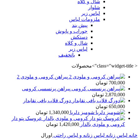
شال و کلاه
شلوار
لباس زیر
ملزومات لباس
پیش بند
جوراب و پاپوش
دستکش
شال و کلاه
لباس زیر
باتخفیف
< class="widget-title">محصولات
پیراهن کرومی و ملودی 2
700,000
تومان
پیراهن پرنسسی کرومی
2,870,000
تومان
دورگ قلاب بافی نقابدار
650,000
تومان
شومیز دلربا
1,340,000
تومان
عروسک پتو دار
کرومی و ملودی بالدار
1,420,000
تومان
خانه
لباس زنانه
لباس زنانه و لباس راحتی
اورال