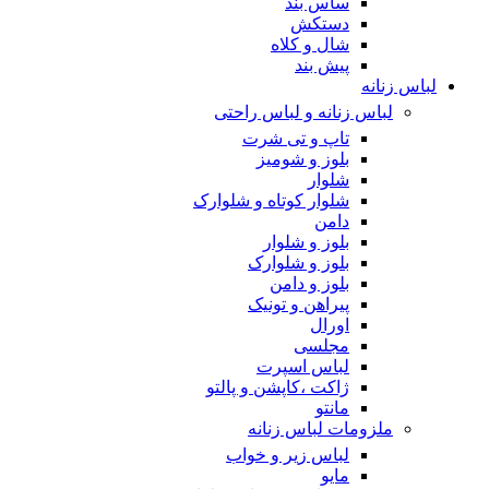
ساس بند
دستکش
شال و کلاه
پیش بند
لباس زنانه
لباس زنانه و لباس راحتی
تاپ و تی شرت
بلوز و شومیز
شلوار
شلوار کوتاه و شلوارک
دامن
بلوز و شلوار
بلوز و شلوارک
بلوز و دامن
پیراهن و تونیک
اورال
مجلسی
لباس اسپرت
ژاکت ،کاپشن و پالتو
مانتو
ملزومات لباس زنانه
لباس زیر و خواب
مایو