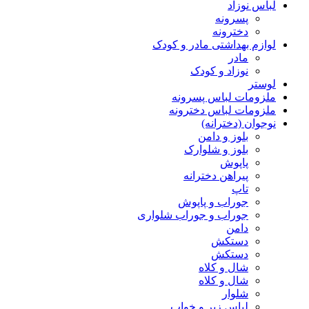
لباس نوزاد
پسرونه
دخترونه
لوازم بهداشتی مادر و کودک
مادر
نوزاد و کودک
لوستر
ملزومات لباس پسرونه
ملزومات لباس دخترونه
نوجوان (دخترانه)
بلوز و دامن
بلوز و شلوارک
پاپوش
پیراهن دخترانه
تاپ
جوراب و پاپوش
جوراب و جوراب شلواری
دامن
دستکش
دستکش
شال و کلاه
شال و کلاه
شلوار
لباس زیر و خواب