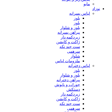
مایو
نوزاد
لباس پسرانه
بلوز
بلوز
بلوز و شلوار
پیراهن پسرانه
زیردکمه دار
ژاکت و کاپشن
ست چند تکه
سرهمی
شلوار
ملزومات لباس
لباس دخترانه
بلوز
بلوز و شلوار
پیراهن دخترانه
جوراب و پاپوش
دستکش
زیردکمه دار
ژاکت و کاپشن
ست چند تکه
سرهمی