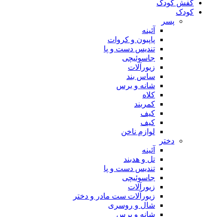
کفش کودک
کودک
پسر
آئینه
پاپیون و کروات
تندیس دست و پا
جاسوئیچی
زیورآلات
ساس بند
شانه و برس
کلاه
کمربند
کیف
کیف
لوازم ناخن
دختر
آئینه
تل و هدبند
تندیس دست و پا
جاسوئیچی
زیورآلات
زیورآلات ست مادر و دختر
شال و روسری
شانه و برس