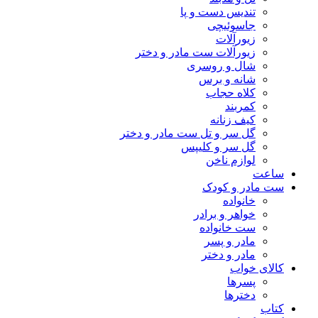
تندیس دست و پا
جاسوئیچی
زیورآلات
زیورآلات ست مادر و دختر
شال و روسری
شانه و برس
کلاه حجاب
کمربند
کیف زنانه
گل سر و تل ست مادر و دختر
گل سر و کلیپس
لوازم ناخن
ساعت
ست مادر و کودک
خانواده
خواهر و برادر
ست خانواده
مادر و پسر
مادر و دختر
کالای خواب
پسرها
دخترها
کتاب