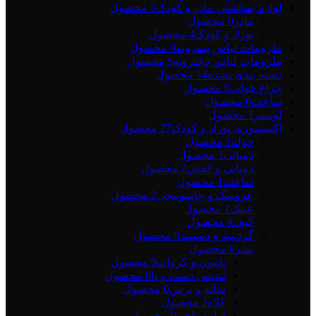
لوازم بهداشتی مادر و کودک
5 محصول
مادر
0 محصول
نوزاد و کودک
4 محصول
ملزومات لباس پسرونه
0 محصول
ملزومات لباس دخترونه
5 محصول
دسته بندی نشده
14 محصول
چراغ خواب
0 محصول
ساعت
0 محصول
لوستر
1 محصول
اکسسوری نوزاد و کودک
27 محصول
حوله
1 محصول
دمپایی
1 محصول
دمپایی و کفش
2 محصول
ساعت
1 محصول
عروسک و جاسوییچی
2 محصول
عینک
1 محصول
کیف
4 محصول
گردنبند و دستبند
0 محصول
پسر
6 محصول
پاپیون و کروات
0 محصول
تندیس دست و پا
0 محصول
شانه و برس
0 محصول
کلاه
2 محصول
لوازم ناخن
0 محصول