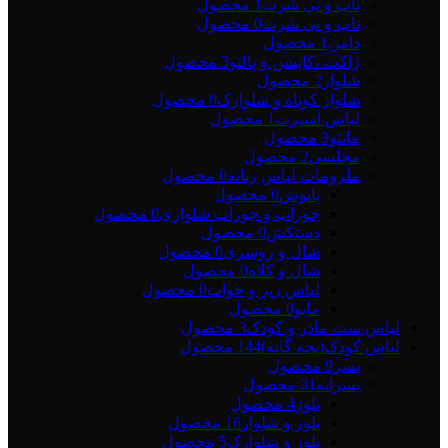
تاپ و تی شرت
1 محصول
تاپ و تی شرت
0 محصول
دامن
1 محصول
ژاکت ،کاپشن و پالتو
3 محصول
شلوار
2 محصول
شلوار کوتاه و شلوارک
0 محصول
لباس اسپرت
1 محصول
مانتو
3 محصول
مجلسی
2 محصول
ملزومات لباس زنانه
0 محصول
پاپوش
0 محصول
جوراب و جوراب شلواری
0 محصول
دستکش
0 محصول
شال و روسری
0 محصول
شال و کلاه
0 محصول
لباس زیر و خواب
0 محصول
مایو
0 محصول
لباس ست مادر و کودک
3 محصول
لباس کودک(بچه گانه)
144 محصول
پسر
9 محصول
پسرانه
31 محصول
بلوز
4 محصول
بلوز و شلوار
16 محصول
بلوز و شلوارک
5 محصول