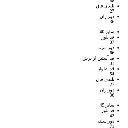
48
بلندی فاق
27
دور ران
36
سایز 40
قد بلوز
37
دور سینه
66
قد آستین از برش
31
قد شلوار
54
بلندی فاق
27
دور ران
38
سایز 45
قد بلوز
42
دور سینه
71