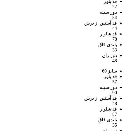
قد بلوز
52
دور سینه
84
قد آستین از برش
44
قد شلوار
78
بلندی فاق
33
دور ران
48
سایز 60
قد بلوز
57
دور سینه
90
قد آستین از برش
48
قد شلوار
87
بلندی فاق
35
دور ران