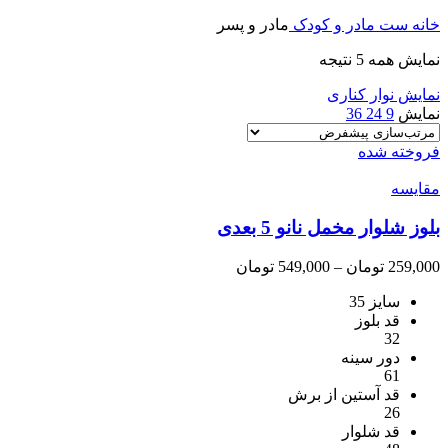
خانه
ست مادر و کودک
مادر و پسر
نمایش همه 5 نتیجه
نمایش نوار کناری
نمایش
9
24
36
فروخته شده
مقايسه
بلوز شلوار مخمل نانو 5 بعدی
محدوده
259,000
تومان
–
549,000
تومان
قیمت:
سایز 35
259,000 تومان
قد بلوز
تا
32
549,000 تومان
دور سینه
61
قد آستین از برش
26
قد شلوار