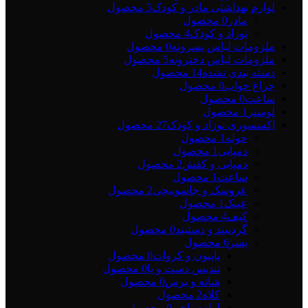
لوازم بهداشتی مادر و کودک
5 محصول
مادر
0 محصول
نوزاد و کودک
4 محصول
ملزومات لباس پسرونه
0 محصول
ملزومات لباس دخترونه
5 محصول
دسته بندی نشده
14 محصول
چراغ خواب
0 محصول
ساعت
0 محصول
لوستر
1 محصول
اکسسوری نوزاد و کودک
27 محصول
حوله
1 محصول
دمپایی
1 محصول
دمپایی و کفش
2 محصول
ساعت
1 محصول
عروسک و جاسوییچی
2 محصول
عینک
1 محصول
کیف
4 محصول
گردنبند و دستبند
0 محصول
پسر
6 محصول
پاپیون و کروات
0 محصول
تندیس دست و پا
0 محصول
شانه و برس
0 محصول
کلاه
2 محصول
لوازم ناخن
0 محصول