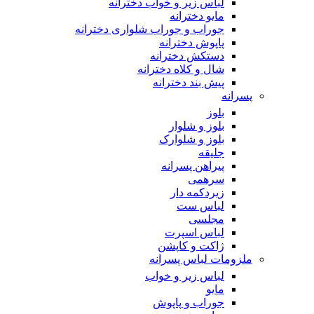
لباس زیر و خواب دخترانه
مایو دخترانه
جوراب و جوراب شلواری دخترانه
پاپوش دخترانه
دستکش دخترانه
شال و کلاه دخترانه
پیش بند دخترانه
پسرانه
بلوز
بلوز و شلوار
بلوز و شلوارک
جلیقه
پیراهن پسرانه
سرهمی
زیردکمه دار
لباس ست
مجلسی
لباس اسپرت
ژاکت و کاپشن
ملزومات لباس پسرانه
لباس زیر و خواب
مایو
جوراب و پاپوش