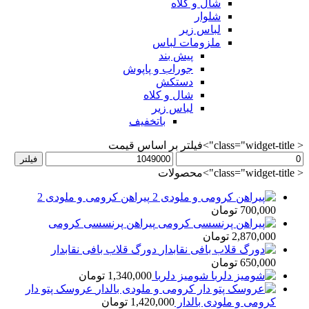
شال و کلاه
شلوار
لباس زیر
ملزومات لباس
پیش بند
جوراب و پاپوش
دستکش
شال و کلاه
لباس زیر
باتخفیف
< class="widget-title">فیلتر بر اساس قیمت
حداقل
حداکثر
فیلتر
قیمت
قیمت
< class="widget-title">محصولات
پیراهن کرومی و ملودی 2
700,000
تومان
پیراهن پرنسسی کرومی
2,870,000
تومان
دورگ قلاب بافی نقابدار
650,000
تومان
شومیز دلربا
1,340,000
تومان
عروسک پتو دار
کرومی و ملودی بالدار
1,420,000
تومان