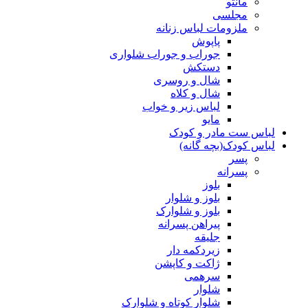
مانتو
مجلسی
ملزومات لباس زنانه
پاپوش
جوراب و جوراب شلواری
دستکش
شال و روسری
شال و کلاه
لباس زیر و خواب
مایو
لباس ست مادر و کودک
لباس کودک(بچه گانه)
پسر
پسرانه
بلوز
بلوز و شلوار
بلوز و شلوارک
پیراهن پسرانه
جلیقه
زیردکمه دار
ژاکت و کاپشن
سرهمی
شلوار
شلوار کوتاه و شلوارک