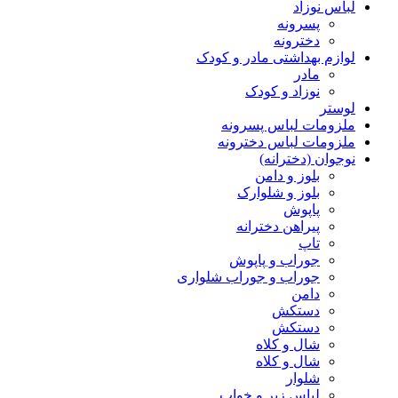
لباس نوزاد
پسرونه
دخترونه
لوازم بهداشتی مادر و کودک
مادر
نوزاد و کودک
لوستر
ملزومات لباس پسرونه
ملزومات لباس دخترونه
نوجوان (دخترانه)
بلوز و دامن
بلوز و شلوارک
پاپوش
پیراهن دخترانه
تاپ
جوراب و پاپوش
جوراب و جوراب شلواری
دامن
دستکش
دستکش
شال و کلاه
شال و کلاه
شلوار
لباس زیر و خواب