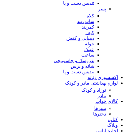
تندیس دست و پا
پسر
کلاه
ساس بند
کمربند
کیف
دمپایی و کفش
حوله
عینک
ساعت
عروسک و جاسوییچی
شانه و برس
تندیس دست و پا
اکسسوری زنانه
لوازم بهداشتی مادر و کودک
نوزاد و کودک
مادر
کالای خواب
پسرها
دخترها
کتاب
وبلاگ
اجاره لباس