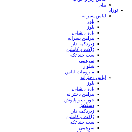
مایو
نوزاد
لباس پسرانه
بلوز
بلوز
بلوز و شلوار
پیراهن پسرانه
زیردکمه دار
ژاکت و کاپشن
ست چند تکه
سرهمی
شلوار
ملزومات لباس
لباس دخترانه
بلوز
بلوز و شلوار
پیراهن دخترانه
جوراب و پاپوش
دستکش
زیردکمه دار
ژاکت و کاپشن
ست چند تکه
سرهمی