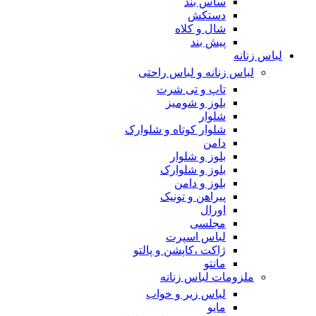
ساس بند
دستکش
شال و کلاه
پیش بند
لباس زنانه
لباس زنانه و لباس راحتی
تاپ و تی شرت
بلوز و شومیز
شلوار
شلوار کوتاه و شلوارک
دامن
بلوز و شلوار
بلوز و شلوارک
بلوز و دامن
پیراهن و تونیک
اورال
مجلسی
لباس اسپرت
ژاکت ،کاپشن و پالتو
مانتو
ملزومات لباس زنانه
لباس زیر و خواب
مایو