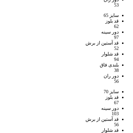
53
سایز 65
قد بلوز
62
دور سینه
97
قد آستین از برش
52
قد شلوار
94
بلندی فاق
38
دور ران
56
سایز 70
قد بلوز
67
دور سینه
103
قد آستین از برش
56
قد شلوار