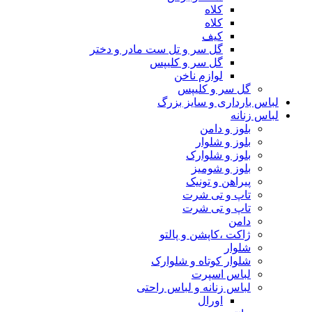
کلاه
کلاه
کیف
گل سر و تل ست مادر و دختر
گل سر و کلیپس
لوازم ناخن
گل سر و کلیپس
لباس بارداری و سایز بزرگ
لباس زنانه
بلوز و دامن
بلوز و شلوار
بلوز و شلوارک
بلوز و شومیز
پیراهن و تونیک
تاپ و تی شرت
تاپ و تی شرت
دامن
ژاکت ،کاپشن و پالتو
شلوار
شلوار کوتاه و شلوارک
لباس اسپرت
لباس زنانه و لباس راحتی
اورال