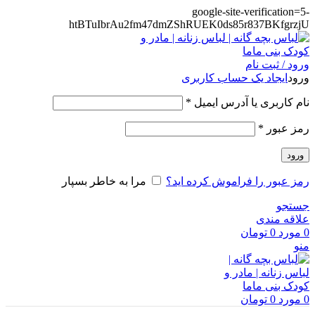
google-site-verification=5-
htBTuIbrAu2fm47dmZShRUEK0ds85r837BKfgrzjU
ورود / ثبت نام
ورود
ایجاد یک حساب کاربری
الزامی
نام کاربری یا آدرس ایمیل
*
الزامی
رمز عبور
*
ورود
رمز عبور را فراموش کرده اید؟
مرا به خاطر بسپار
جستجو
علاقه مندی
0
مورد
0
تومان
منو
0
مورد
0
تومان