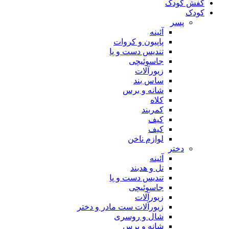
کفش کودک
کودک
پسر
آئینه
پاپیون و کروات
تندیس دست و پا
جاسوئیچی
زیورآلات
ساس بند
شانه و برس
کلاه
کمربند
کیف
کیف
لوازم ناخن
دختر
آئینه
تل و هدبند
تندیس دست و پا
جاسوئیچی
زیورآلات
زیورآلات ست مادر و دختر
شال و روسری
شانه و برس