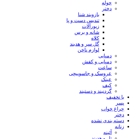
حوله
دختر
بازوبند شنا
تندیس دست و پا
زیورآلات
شانه و برس
کلاه
گل سر و هدبند
لوازم ناخن
دمپایی
دمپایی و کفش
ساعت
عروسک و جاسوییچی
عینک
کیف
گردنبند و دستبند
با تخفیف
پسر
چراغ خواب
دختر
دسته بندی نشده
زنانه
آئینه
تل و هدبند