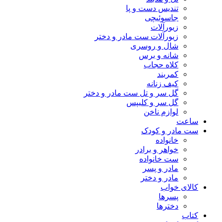
تندیس دست و پا
جاسوئیچی
زیورآلات
زیورآلات ست مادر و دختر
شال و روسری
شانه و برس
کلاه حجاب
کمربند
کیف زنانه
گل سر و تل ست مادر و دختر
گل سر و کلیپس
لوازم ناخن
ساعت
ست مادر و کودک
خانواده
خواهر و برادر
ست خانواده
مادر و پسر
مادر و دختر
کالای خواب
پسرها
دخترها
کتاب