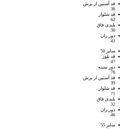
قد آستین از برش
36
قد شلوار
62
بلندی فاق
30
دور ران
43
سایز 50
قد بلوز
47
دور سینه
76
قد آستین از برش
39
قد شلوار
71
بلندی فاق
32
دور ران
46
سایز 55