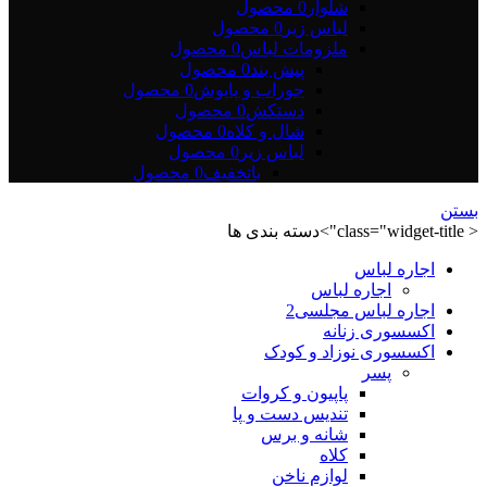
شلوار
0 محصول
لباس زیر
0 محصول
ملزومات لباس
0 محصول
پیش بند
0 محصول
جوراب و پاپوش
0 محصول
دستکش
0 محصول
شال و کلاه
0 محصول
لباس زیر
0 محصول
باتخفیف
0 محصول
بستن
< class="widget-title">دسته بندی ها
اجاره لباس
اجاره لباس
اجاره لباس مجلسی2
اکسسوری زنانه
اکسسوری نوزاد و کودک
پسر
پاپیون و کروات
تندیس دست و پا
شانه و برس
کلاه
لوازم ناخن