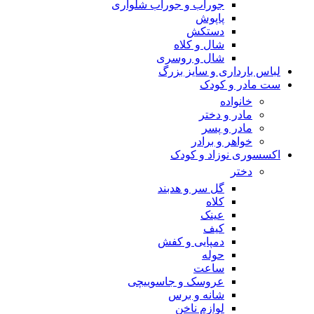
جوراب و جوراب شلواری
پاپوش
دستکش
شال و کلاه
شال و روسری
لباس بارداری و سایز بزرگ
ست مادر و کودک
خانواده
مادر و دختر
مادر و پسر
خواهر و برادر
اکسسوری نوزاد و کودک
دختر
گل سر و هدبند
کلاه
عینک
کیف
دمپایی و کفش
حوله
ساعت
عروسک و جاسوییچی
شانه و برس
لوازم ناخن