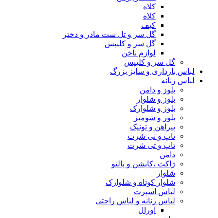
کلاه
کلاه
کیف
گل سر و تل ست مادر و دختر
گل سر و کلیپس
لوازم ناخن
گل سر و کلیپس
لباس بارداری و سایز بزرگ
لباس زنانه
بلوز و دامن
بلوز و شلوار
بلوز و شلوارک
بلوز و شومیز
پیراهن و تونیک
تاپ و تی شرت
تاپ و تی شرت
دامن
ژاکت ،کاپشن و پالتو
شلوار
شلوار کوتاه و شلوارک
لباس اسپرت
لباس زنانه و لباس راحتی
اورال