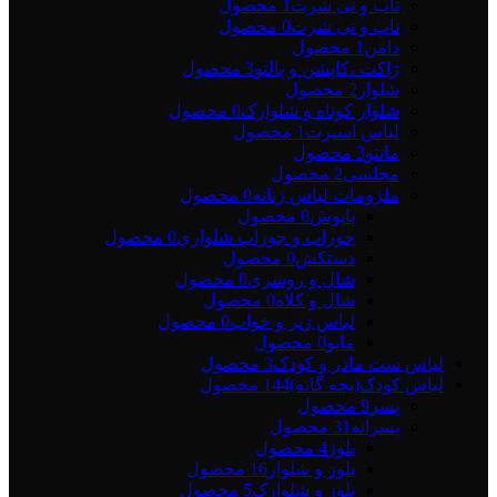
تاپ و تی شرت
1 محصول
تاپ و تی شرت
0 محصول
دامن
1 محصول
ژاکت ،کاپشن و پالتو
3 محصول
شلوار
2 محصول
شلوار کوتاه و شلوارک
0 محصول
لباس اسپرت
1 محصول
مانتو
3 محصول
مجلسی
2 محصول
ملزومات لباس زنانه
0 محصول
پاپوش
0 محصول
جوراب و جوراب شلواری
0 محصول
دستکش
0 محصول
شال و روسری
0 محصول
شال و کلاه
0 محصول
لباس زیر و خواب
0 محصول
مایو
0 محصول
لباس ست مادر و کودک
3 محصول
لباس کودک(بچه گانه)
144 محصول
پسر
9 محصول
پسرانه
31 محصول
بلوز
4 محصول
بلوز و شلوار
16 محصول
بلوز و شلوارک
5 محصول