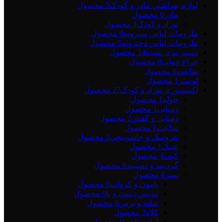
لوازم بهداشتی مادر و کودک
5 محصول
مادر
0 محصول
نوزاد و کودک
4 محصول
ملزومات لباس پسرونه
0 محصول
ملزومات لباس دخترونه
5 محصول
دسته بندی نشده
14 محصول
چراغ خواب
0 محصول
ساعت
0 محصول
لوستر
1 محصول
اکسسوری نوزاد و کودک
27 محصول
حوله
1 محصول
دمپایی
1 محصول
دمپایی و کفش
2 محصول
ساعت
1 محصول
عروسک و جاسوییچی
2 محصول
عینک
1 محصول
کیف
4 محصول
گردنبند و دستبند
0 محصول
پسر
6 محصول
پاپیون و کروات
0 محصول
تندیس دست و پا
0 محصول
شانه و برس
0 محصول
کلاه
2 محصول
لوازم ناخن
0 محصول