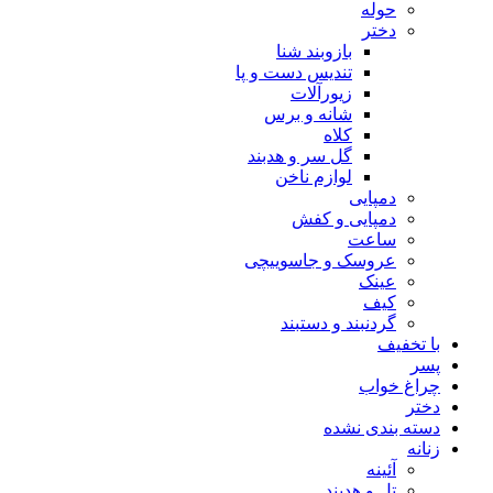
حوله
دختر
بازوبند شنا
تندیس دست و پا
زیورآلات
شانه و برس
کلاه
گل سر و هدبند
لوازم ناخن
دمپایی
دمپایی و کفش
ساعت
عروسک و جاسوییچی
عینک
کیف
گردنبند و دستبند
با تخفیف
پسر
چراغ خواب
دختر
دسته بندی نشده
زنانه
آئینه
تل و هدبند