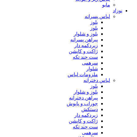
مایو
نوزاد
لباس پسرانه
بلوز
بلوز
بلوز و شلوار
پیراهن پسرانه
زیردکمه دار
ژاکت و کاپشن
ست چند تکه
سرهمی
شلوار
ملزومات لباس
لباس دخترانه
بلوز
بلوز و شلوار
پیراهن دخترانه
جوراب و پاپوش
دستکش
زیردکمه دار
ژاکت و کاپشن
ست چند تکه
سرهمی