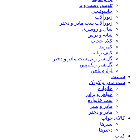
تندیس دست و پا
جاسوئیچی
زیورآلات
زیورآلات ست مادر و دختر
شال و روسری
شانه و برس
کلاه حجاب
کمربند
کیف زنانه
گل سر و تل ست مادر و دختر
گل سر و کلیپس
لوازم ناخن
ساعت
ست مادر و کودک
خانواده
خواهر و برادر
ست خانواده
مادر و پسر
مادر و دختر
کالای خواب
پسرها
دخترها
کتاب