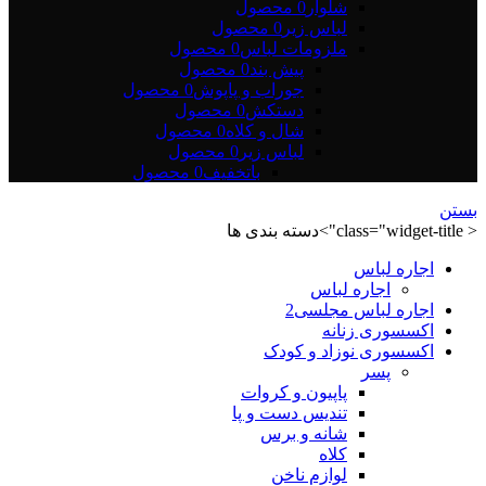
شلوار
0 محصول
لباس زیر
0 محصول
ملزومات لباس
0 محصول
پیش بند
0 محصول
جوراب و پاپوش
0 محصول
دستکش
0 محصول
شال و کلاه
0 محصول
لباس زیر
0 محصول
باتخفیف
0 محصول
بستن
< class="widget-title">دسته بندی ها
اجاره لباس
اجاره لباس
اجاره لباس مجلسی2
اکسسوری زنانه
اکسسوری نوزاد و کودک
پسر
پاپیون و کروات
تندیس دست و پا
شانه و برس
کلاه
لوازم ناخن