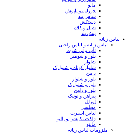
مایو
جوراب و پاپوش
ساس بند
دستکش
شال و کلاه
پیش بند
لباس زنانه
لباس زنانه و لباس راحتی
تاپ و تی شرت
بلوز و شومیز
شلوار
شلوار کوتاه و شلوارک
دامن
بلوز و شلوار
بلوز و شلوارک
بلوز و دامن
پیراهن و تونیک
اورال
مجلسی
لباس اسپرت
ژاکت ،کاپشن و پالتو
مانتو
ملزومات لباس زنانه