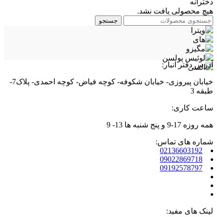
دخترانه
هیچ محصولی یافت نشد.
جستجو
آدرس دفتر انبار:
خیابان پیروزی- خیابان شکوفه- کوچه فیاض- کوچه احمدی- پلاک7-
طبقه 3
ساعت کاری:
همه روزه 17-9 و پنج شنبه ها 13- 9
شماره های تماس:
02136603192
09022869718
09192578797
لینک های مفید: