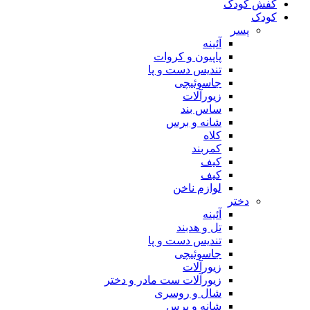
کفش کودک
کودک
پسر
آئینه
پاپیون و کروات
تندیس دست و پا
جاسوئیچی
زیورآلات
ساس بند
شانه و برس
کلاه
کمربند
کیف
کیف
لوازم ناخن
دختر
آئینه
تل و هدبند
تندیس دست و پا
جاسوئیچی
زیورآلات
زیورآلات ست مادر و دختر
شال و روسری
شانه و برس