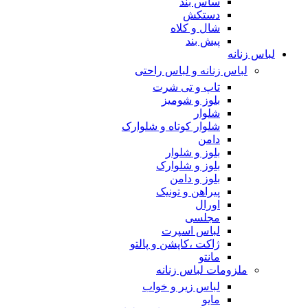
ساس بند
دستکش
شال و کلاه
پیش بند
لباس زنانه
لباس زنانه و لباس راحتی
تاپ و تی شرت
بلوز و شومیز
شلوار
شلوار کوتاه و شلوارک
دامن
بلوز و شلوار
بلوز و شلوارک
بلوز و دامن
پیراهن و تونیک
اورال
مجلسی
لباس اسپرت
ژاکت ،کاپشن و پالتو
مانتو
ملزومات لباس زنانه
لباس زیر و خواب
مایو