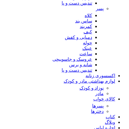
تندیس دست و پا
پسر
کلاه
ساس بند
کمربند
کیف
دمپایی و کفش
حوله
عینک
ساعت
عروسک و جاسوییچی
شانه و برس
تندیس دست و پا
اکسسوری زنانه
لوازم بهداشتی مادر و کودک
نوزاد و کودک
مادر
کالای خواب
پسرها
دخترها
کتاب
وبلاگ
اجاره لباس