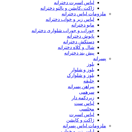
لباس اسپرت دخترانه
ژاکت ،کاپشن و پالتو دخترانه
ملزومات لباس دخترانه
لباس زیر و خواب دخترانه
مایو دخترانه
جوراب و جوراب شلواری دخترانه
پاپوش دخترانه
دستکش دخترانه
شال و کلاه دخترانه
پیش بند دخترانه
پسرانه
بلوز
بلوز و شلوار
بلوز و شلوارک
جلیقه
پیراهن پسرانه
سرهمی
زیردکمه دار
لباس ست
مجلسی
لباس اسپرت
ژاکت و کاپشن
ملزومات لباس پسرانه
لباس زیر و خواب