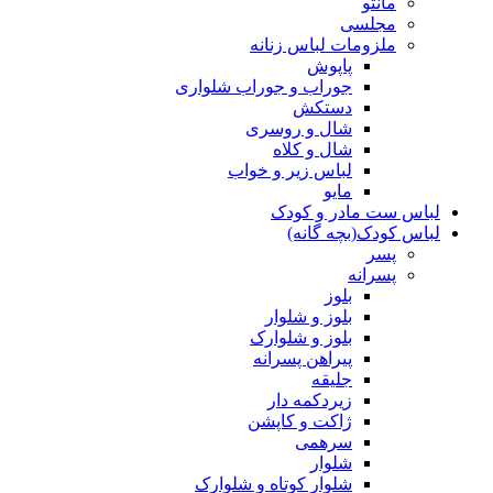
مانتو
مجلسی
ملزومات لباس زنانه
پاپوش
جوراب و جوراب شلواری
دستکش
شال و روسری
شال و کلاه
لباس زیر و خواب
مایو
لباس ست مادر و کودک
لباس کودک(بچه گانه)
پسر
پسرانه
بلوز
بلوز و شلوار
بلوز و شلوارک
پیراهن پسرانه
جلیقه
زیردکمه دار
ژاکت و کاپشن
سرهمی
شلوار
شلوار کوتاه و شلوارک