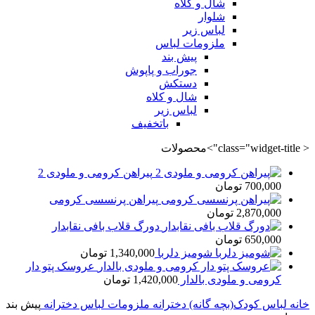
شال و کلاه
شلوار
لباس زیر
ملزومات لباس
پیش بند
جوراب و پاپوش
دستکش
شال و کلاه
لباس زیر
باتخفیف
< class="widget-title">محصولات
پیراهن کرومی و ملودی 2
700,000
تومان
پیراهن پرنسسی کرومی
2,870,000
تومان
دورگ قلاب بافی نقابدار
650,000
تومان
شومیز دلربا
1,340,000
تومان
عروسک پتو دار
کرومی و ملودی بالدار
1,420,000
تومان
خانه
لباس کودک(بچه گانه)
دخترانه
ملزومات لباس دخترانه
پیش بند