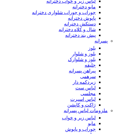
لباس زیر و خواب دخترانه
مایو دخترانه
جوراب و جوراب شلواری دخترانه
پاپوش دخترانه
دستکش دخترانه
شال و کلاه دخترانه
پیش بند دخترانه
پسرانه
بلوز
بلوز و شلوار
بلوز و شلوارک
جلیقه
پیراهن پسرانه
سرهمی
زیردکمه دار
لباس ست
مجلسی
لباس اسپرت
ژاکت و کاپشن
ملزومات لباس پسرانه
لباس زیر و خواب
مایو
جوراب و پاپوش