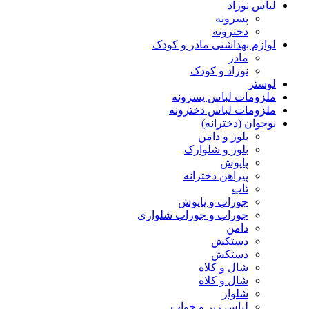
لباس نوزاد
پسرونه
دخترونه
لوازم بهداشتی مادر و کودک
مادر
نوزاد و کودک
لوستر
ملزومات لباس پسرونه
ملزومات لباس دخترونه
نوجوان (دخترانه)
بلوز و دامن
بلوز و شلوارک
پاپوش
پیراهن دخترانه
تاپ
جوراب و پاپوش
جوراب و جوراب شلواری
دامن
دستکش
دستکش
شال و کلاه
شال و کلاه
شلوار
لباس زیر و خواب