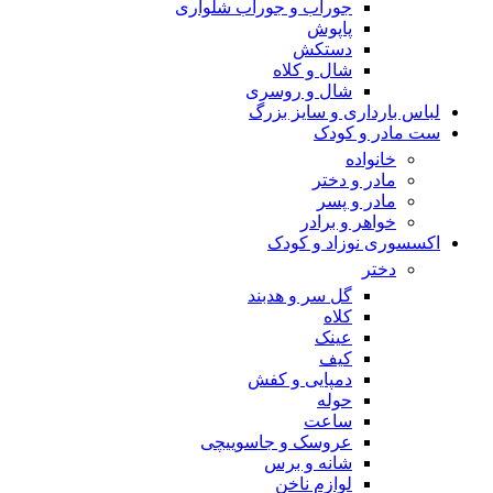
جوراب و جوراب شلواری
پاپوش
دستکش
شال و کلاه
شال و روسری
لباس بارداری و سایز بزرگ
ست مادر و کودک
خانواده
مادر و دختر
مادر و پسر
خواهر و برادر
اکسسوری نوزاد و کودک
دختر
گل سر و هدبند
کلاه
عینک
کیف
دمپایی و کفش
حوله
ساعت
عروسک و جاسوییچی
شانه و برس
لوازم ناخن