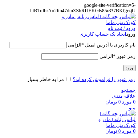
google-site-verification=5-
htBTuIbrAu2fm47dmZShRUEK0ds85r837BKfgrzjU
ورود / ثبت نام
ورود
ایجاد یک حساب کاربری
نام کاربری یا آدرس ایمیل
*
الزامی
رمز عبور
*
الزامی
ورود
رمز عبور را فراموش کرده اید؟
مرا به خاطر بسپار
جستجو
علاقه مندی
0
مورد
0
تومان
منو
0
مورد
0
تومان