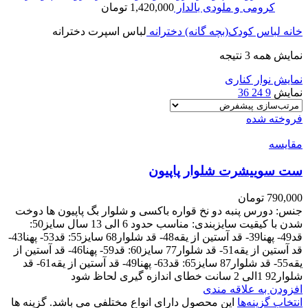
کرومی و ملودی بالدار
1,420,000
تومان
خانه
لباس کودک(بچه گانه)
دخترانه
لباس اسپرت دخترانه
نمایش همه 3 نتیجه
نمایش نوار کناری
نمایش
9
24
36
فروخته شده
مقايسه
ست سوییشرت شلوار پاپیون
790,000
تومان
جنس: دورس پنبه دو نخ قواره باکسی و شلوار بگ پاپیون ها دوخت
شدن با کیقیت سایزبندی: مناسب حدود 6 الی 13 سال سایز50:
قد49- پهنا39- قد آستین از یقه48- قد شلوار68 سایز55: قد53- پهنا43-
قد آستین از یقه51- قد شلوار77 سایز60: قد59- پهنا46- قد آستین از
یقه55- قد شلوار87 سایز65: قد63- پهنا49- قد آستین از یقه61- قد
شلوار92 1الی 2 سانت خطای اندازه گیری لحاظ شود
افزودن به علاقه مندی
انتخاب گزینه‌ها
این محصول دارای انواع مختلفی می باشد. گزینه ها