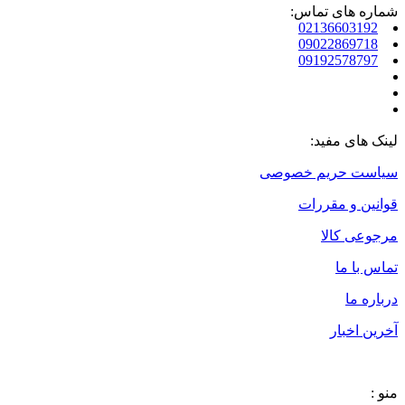
شماره های تماس:
02136603192
09022869718
09192578797
لینک های مفید:
سیاست حریم خصوصی
قوانین و مقررات
مرجوعی کالا
تماس با ما
درباره ما
آخرین اخبار
منو :