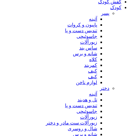
کفش کودک
کودک
پسر
آئینه
پاپیون و کروات
تندیس دست و پا
جاسوئیچی
زیورآلات
ساس بند
شانه و برس
کلاه
کمربند
کیف
کیف
لوازم ناخن
دختر
آئینه
تل و هدبند
تندیس دست و پا
جاسوئیچی
زیورآلات
زیورآلات ست مادر و دختر
شال و روسری
شانه و برس