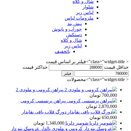
شال و کلاه
شلوار
لباس زیر
ملزومات لباس
پیش بند
جوراب و پاپوش
دستکش
شال و کلاه
لباس زیر
باتخفیف
< class="widget-title">فیلتر بر اساس قیمت
حداقل قیمت
حداکثر قیمت
فیلتر
< class="widget-title">محصولات
پیراهن کرومی و ملودی 2
700,000
تومان
پیراهن پرنسسی کرومی
2,870,000
تومان
دورگ قلاب بافی نقابدار
650,000
تومان
شومیز دلربا
1,340,000
تومان
عروسک پتو دار