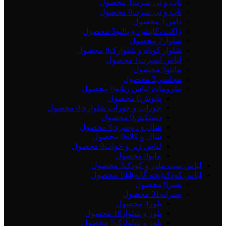
تاپ و تی شرت
1 محصول
تاپ و تی شرت
0 محصول
دامن
1 محصول
ژاکت ،کاپشن و پالتو
3 محصول
شلوار
2 محصول
شلوار کوتاه و شلوارک
0 محصول
لباس اسپرت
1 محصول
مانتو
3 محصول
مجلسی
2 محصول
ملزومات لباس زنانه
0 محصول
پاپوش
0 محصول
جوراب و جوراب شلواری
0 محصول
دستکش
0 محصول
شال و روسری
0 محصول
شال و کلاه
0 محصول
لباس زیر و خواب
0 محصول
مایو
0 محصول
لباس ست مادر و کودک
3 محصول
لباس کودک(بچه گانه)
144 محصول
پسر
9 محصول
پسرانه
31 محصول
بلوز
4 محصول
بلوز و شلوار
16 محصول
بلوز و شلوارک
5 محصول