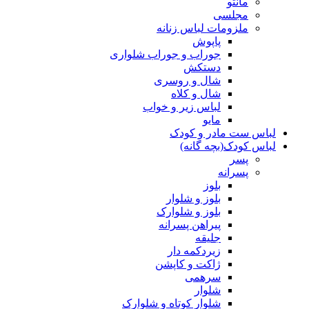
مانتو
مجلسی
ملزومات لباس زنانه
پاپوش
جوراب و جوراب شلواری
دستکش
شال و روسری
شال و کلاه
لباس زیر و خواب
مایو
لباس ست مادر و کودک
لباس کودک(بچه گانه)
پسر
پسرانه
بلوز
بلوز و شلوار
بلوز و شلوارک
پیراهن پسرانه
جلیقه
زیردکمه دار
ژاکت و کاپشن
سرهمی
شلوار
شلوار کوتاه و شلوارک