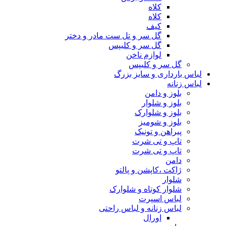
کلاه
کلاه
کیف
گل سر و تل ست مادر و دختر
گل سر و کلیپس
لوازم ناخن
گل سر و کلیپس
لباس بارداری و سایز بزرگ
لباس زنانه
بلوز و دامن
بلوز و شلوار
بلوز و شلوارک
بلوز و شومیز
پیراهن و تونیک
تاپ و تی شرت
تاپ و تی شرت
دامن
ژاکت ،کاپشن و پالتو
شلوار
شلوار کوتاه و شلوارک
لباس اسپرت
لباس زنانه و لباس راحتی
اورال