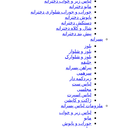
لباس زیر و خواب دخترانه
مایو دخترانه
جوراب و جوراب شلواری دخترانه
پاپوش دخترانه
دستکش دخترانه
شال و کلاه دخترانه
پیش بند دخترانه
پسرانه
بلوز
بلوز و شلوار
بلوز و شلوارک
جلیقه
پیراهن پسرانه
سرهمی
زیردکمه دار
لباس ست
مجلسی
لباس اسپرت
ژاکت و کاپشن
ملزومات لباس پسرانه
لباس زیر و خواب
مایو
جوراب و پاپوش