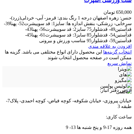
ست ورزشی اسپرت
650,000
تومان
جنس: زهره اصفهان درجه 1 رنگ بندی: قرمز- آبی- خردلی(زرد)-
سرخابی- زرشکی- بنفش اندازه ها: سایز1: قد سوییشرت52- پهنا39-
قدآستین49- قدشلوار75 سایز2: قد سوییشرت56- پهنا43-
قدآستین54- قدشلوار85 سایز3: قد سوییشرت61- پهنا45-
قدآستین59- قدشلوار95 مناسب ورزش و بیرونی
افزودن به علاقه مندی
انتخاب گزینه‌ها
این محصول دارای انواع مختلفی می باشد. گزینه ها
ممکن است در صفحه محصول انتخاب شوند
نمایش سریع
آدرس دفتر انبار:
خیابان پیروزی- خیابان شکوفه- کوچه فیاض- کوچه احمدی- پلاک7-
طبقه 3
ساعت کاری:
همه روزه 17-9 و پنج شنبه ها 13- 9