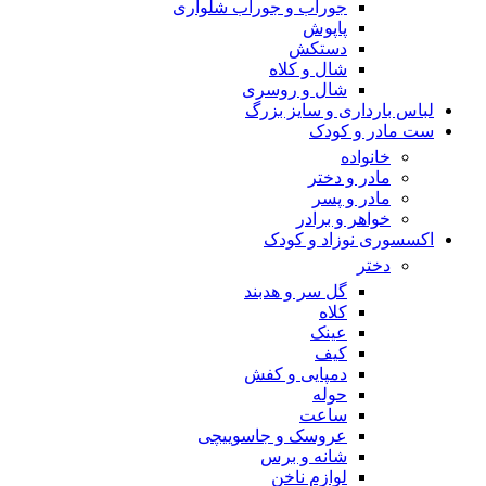
جوراب و جوراب شلواری
پاپوش
دستکش
شال و کلاه
شال و روسری
لباس بارداری و سایز بزرگ
ست مادر و کودک
خانواده
مادر و دختر
مادر و پسر
خواهر و برادر
اکسسوری نوزاد و کودک
دختر
گل سر و هدبند
کلاه
عینک
کیف
دمپایی و کفش
حوله
ساعت
عروسک و جاسوییچی
شانه و برس
لوازم ناخن