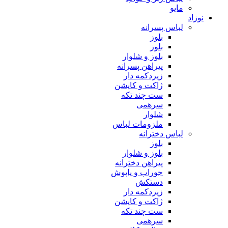
مایو
نوزاد
لباس پسرانه
بلوز
بلوز
بلوز و شلوار
پیراهن پسرانه
زیردکمه دار
ژاکت و کاپشن
ست چند تکه
سرهمی
شلوار
ملزومات لباس
لباس دخترانه
بلوز
بلوز و شلوار
پیراهن دخترانه
جوراب و پاپوش
دستکش
زیردکمه دار
ژاکت و کاپشن
ست چند تکه
سرهمی