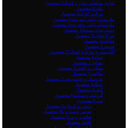
لوازم بهداشتی مادر و کودک
5 محصول
مادر
0 محصول
نوزاد و کودک
4 محصول
ملزومات لباس پسرونه
0 محصول
ملزومات لباس دخترونه
5 محصول
دسته بندی نشده
14 محصول
چراغ خواب
0 محصول
ساعت
0 محصول
لوستر
1 محصول
اکسسوری نوزاد و کودک
27 محصول
حوله
1 محصول
دمپایی
1 محصول
دمپایی و کفش
2 محصول
ساعت
1 محصول
عروسک و جاسوییچی
2 محصول
عینک
1 محصول
کیف
4 محصول
گردنبند و دستبند
0 محصول
پسر
6 محصول
پاپیون و کروات
0 محصول
تندیس دست و پا
0 محصول
شانه و برس
0 محصول
کلاه
2 محصول
لوازم ناخن
0 محصول