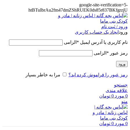
google-site-verification=5-
htBTuIbrAu2fm47dmZShRUEK0ds85r837BKfgrzjU
ورود / ثبت نام
ورود
ایجاد یک حساب کاربری
نام کاربری یا آدرس ایمیل
*
الزامی
رمز عبور
*
الزامی
ورود
رمز عبور را فراموش کرده اید؟
مرا به خاطر بسپار
جستجو
علاقه مندی
0
مورد
0
تومان
منو
0
مورد
0
تومان