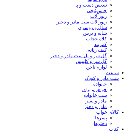
تندیس دست و پا
جاسوئیچی
زیورآلات
زیورآلات ست مادر و دختر
شال و روسری
شانه و برس
کلاه حجاب
کمربند
کیف زنانه
گل سر و تل ست مادر و دختر
گل سر و کلیپس
لوازم ناخن
ساعت
ست مادر و کودک
خانواده
خواهر و برادر
ست خانواده
مادر و پسر
مادر و دختر
کالای خواب
پسرها
دخترها
کتاب