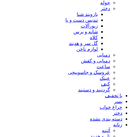
حوله
دختر
بازوبند شنا
تندیس دست و پا
زیورآلات
شانه و برس
کلاه
گل سر و هدبند
لوازم ناخن
دمپایی
دمپایی و کفش
ساعت
عروسک و جاسوییچی
عینک
کیف
گردنبند و دستبند
با تخفیف
پسر
چراغ خواب
دختر
دسته بندی نشده
زنانه
آئینه
تل و هدبند