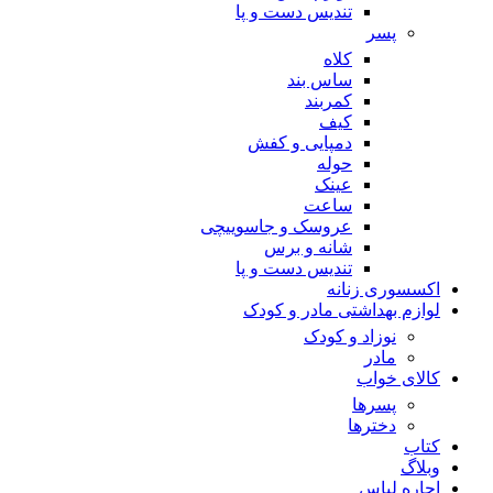
تندیس دست و پا
پسر
کلاه
ساس بند
کمربند
کیف
دمپایی و کفش
حوله
عینک
ساعت
عروسک و جاسوییچی
شانه و برس
تندیس دست و پا
اکسسوری زنانه
لوازم بهداشتی مادر و کودک
نوزاد و کودک
مادر
کالای خواب
پسرها
دخترها
کتاب
وبلاگ
اجاره لباس