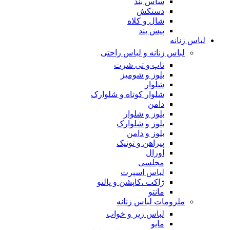
ساس بند
دستکش
شال و کلاه
پیش بند
لباس زنانه
لباس زنانه و لباس راحتی
تاپ و تی شرت
بلوز و شومیز
شلوار
شلوار کوتاه و شلوارک
دامن
بلوز و شلوار
بلوز و شلوارک
بلوز و دامن
پیراهن و تونیک
اورال
مجلسی
لباس اسپرت
ژاکت ،کاپشن و پالتو
مانتو
ملزومات لباس زنانه
لباس زیر و خواب
مایو