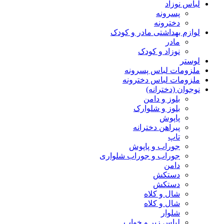
لباس نوزاد
پسرونه
دخترونه
لوازم بهداشتی مادر و کودک
مادر
نوزاد و کودک
لوستر
ملزومات لباس پسرونه
ملزومات لباس دخترونه
نوجوان (دخترانه)
بلوز و دامن
بلوز و شلوارک
پاپوش
پیراهن دخترانه
تاپ
جوراب و پاپوش
جوراب و جوراب شلواری
دامن
دستکش
دستکش
شال و کلاه
شال و کلاه
شلوار
لباس زیر و خواب