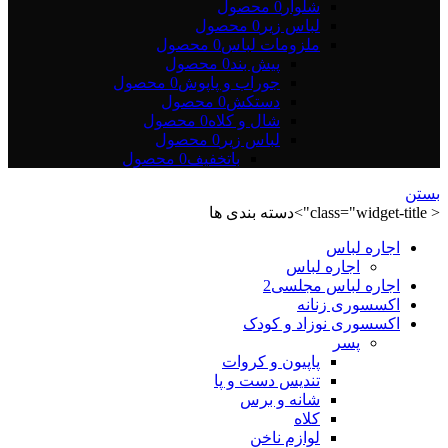
شلوار
0 محصول
لباس زیر
0 محصول
ملزومات لباس
0 محصول
پیش بند
0 محصول
جوراب و پاپوش
0 محصول
دستکش
0 محصول
شال و کلاه
0 محصول
لباس زیر
0 محصول
باتخفیف
0 محصول
بستن
< class="widget-title">دسته بندی ها
اجاره لباس
اجاره لباس
اجاره لباس مجلسی2
اکسسوری زنانه
اکسسوری نوزاد و کودک
پسر
پاپیون و کروات
تندیس دست و پا
شانه و برس
کلاه
لوازم ناخن