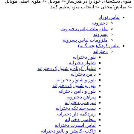
منوی دسته‌های خود را در هدرساز -> موبایل -> منوی اصلی موبایل
-> نمایش/مخفی -> انتخاب منو، تنظیم کنید
لباس نوزاد
دخترونه
ملزومات لباس دخترونه
پسرونه
ملزومات لباس پسرونه
لباس کودک(بچه گانه)
دخترانه
بلوز دخترانه
شلوار دخترانه
شلوار کوتاه و شلوارک دخترانه
دامن دخترانه
بلوز و شلوار دخترانه
بلوز و شلوارک دخترانه
بلوز و دامن دخترانه
پیراهن دخترونه
سرهمی دخترانه
ست چند تکه دخترانه
زیردکمه دار دخترانه
مجلسی دخترانه
لباس اسپرت دخترانه
ژاکت ،کاپشن و پالتو دخترانه