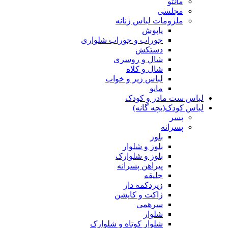
مانتو
مجلسی
ملزومات لباس زنانه
پاپوش
جوراب و جوراب شلواری
دستکش
شال و روسری
شال و کلاه
لباس زیر و خواب
مایو
لباس ست مادر و کودک
لباس کودک(بچه گانه)
پسر
پسرانه
بلوز
بلوز و شلوار
بلوز و شلوارک
پیراهن پسرانه
جلیقه
زیردکمه دار
ژاکت و کاپشن
سرهمی
شلوار
شلوار کوتاه و شلوارک