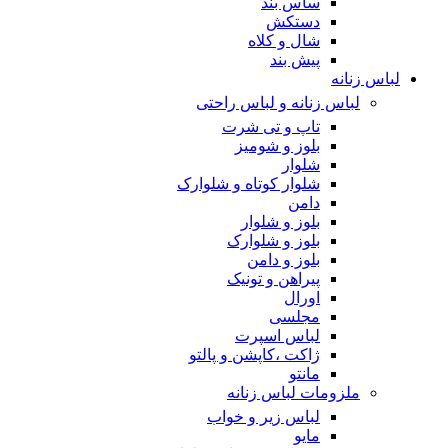
ساس بند
دستکش
شال و کلاه
پیش بند
لباس زنانه
لباس زنانه و لباس راحتی
تاپ و تی شرت
بلوز و شومیز
شلوار
شلوار کوتاه و شلوارک
دامن
بلوز و شلوار
بلوز و شلوارک
بلوز و دامن
پیراهن و تونیک
اورال
مجلسی
لباس اسپرت
ژاکت ،کاپشن و پالتو
مانتو
ملزومات لباس زنانه
لباس زیر و خواب
مایو