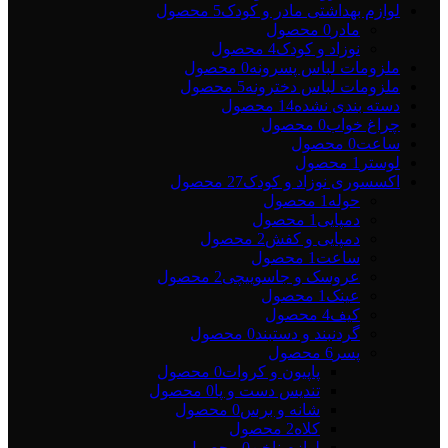
لوازم بهداشتی مادر و کودک
5 محصول
مادر
0 محصول
نوزاد و کودک
4 محصول
ملزومات لباس پسرونه
0 محصول
ملزومات لباس دخترونه
5 محصول
دسته بندی نشده
14 محصول
چراغ خواب
0 محصول
ساعت
0 محصول
لوستر
1 محصول
اکسسوری نوزاد و کودک
27 محصول
حوله
1 محصول
دمپایی
1 محصول
دمپایی و کفش
2 محصول
ساعت
1 محصول
عروسک و جاسوییچی
2 محصول
عینک
1 محصول
کیف
4 محصول
گردنبند و دستبند
0 محصول
پسر
6 محصول
پاپیون و کروات
0 محصول
تندیس دست و پا
0 محصول
شانه و برس
0 محصول
کلاه
2 محصول
لوازم ناخن
0 محصول