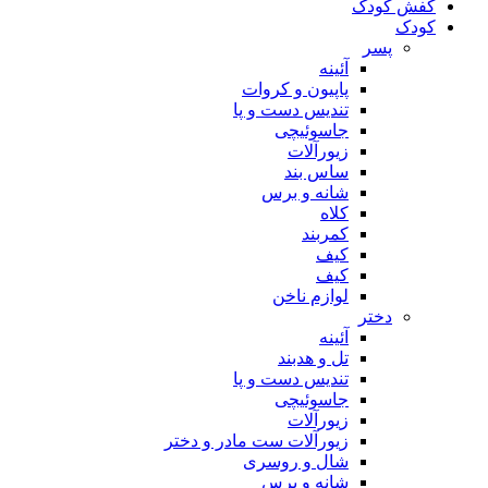
کفش کودک
کودک
پسر
آئینه
پاپیون و کروات
تندیس دست و پا
جاسوئیچی
زیورآلات
ساس بند
شانه و برس
کلاه
کمربند
کیف
کیف
لوازم ناخن
دختر
آئینه
تل و هدبند
تندیس دست و پا
جاسوئیچی
زیورآلات
زیورآلات ست مادر و دختر
شال و روسری
شانه و برس