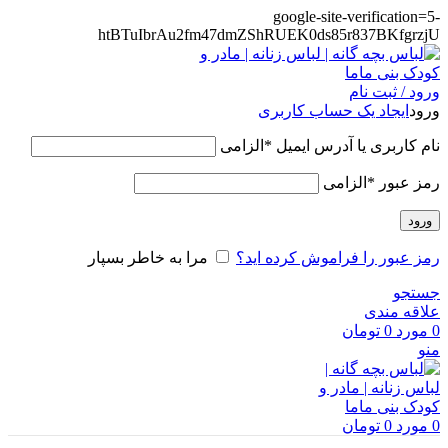
google-site-verification=5-
htBTuIbrAu2fm47dmZShRUEK0ds85r837BKfgrzjU
ورود / ثبت نام
ورود
ایجاد یک حساب کاربری
نام کاربری یا آدرس ایمیل
*
الزامی
رمز عبور
*
الزامی
ورود
رمز عبور را فراموش کرده اید؟
مرا به خاطر بسپار
جستجو
علاقه مندی
0
مورد
0
تومان
منو
0
مورد
0
تومان