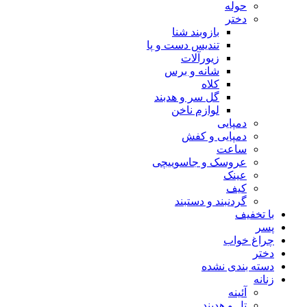
حوله
دختر
بازوبند شنا
تندیس دست و پا
زیورآلات
شانه و برس
کلاه
گل سر و هدبند
لوازم ناخن
دمپایی
دمپایی و کفش
ساعت
عروسک و جاسوییچی
عینک
کیف
گردنبند و دستبند
با تخفیف
پسر
چراغ خواب
دختر
دسته بندی نشده
زنانه
آئینه
تل و هدبند