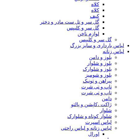
کلاه
کلاه
کیف
گل سر و تل ست مادر و دختر
گل سر و کلیپس
لوازم ناخن
گل سر و کلیپس
لباس بارداری و سایز بزرگ
لباس زنانه
بلوز و دامن
بلوز و شلوار
بلوز و شلوارک
بلوز و شومیز
پیراهن و تونیک
تاپ و تی شرت
تاپ و تی شرت
دامن
ژاکت ،کاپشن و پالتو
شلوار
شلوار کوتاه و شلوارک
لباس اسپرت
لباس زنانه و لباس راحتی
اورال