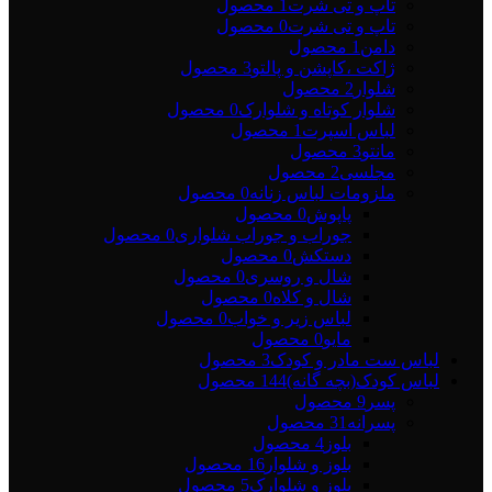
تاپ و تی شرت
1 محصول
تاپ و تی شرت
0 محصول
دامن
1 محصول
ژاکت ،کاپشن و پالتو
3 محصول
شلوار
2 محصول
شلوار کوتاه و شلوارک
0 محصول
لباس اسپرت
1 محصول
مانتو
3 محصول
مجلسی
2 محصول
ملزومات لباس زنانه
0 محصول
پاپوش
0 محصول
جوراب و جوراب شلواری
0 محصول
دستکش
0 محصول
شال و روسری
0 محصول
شال و کلاه
0 محصول
لباس زیر و خواب
0 محصول
مایو
0 محصول
لباس ست مادر و کودک
3 محصول
لباس کودک(بچه گانه)
144 محصول
پسر
9 محصول
پسرانه
31 محصول
بلوز
4 محصول
بلوز و شلوار
16 محصول
بلوز و شلوارک
5 محصول