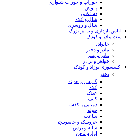
جوراب و جوراب شلواری
پاپوش
دستکش
شال و کلاه
شال و روسری
لباس بارداری و سایز بزرگ
ست مادر و کودک
خانواده
مادر و دختر
مادر و پسر
خواهر و برادر
اکسسوری نوزاد و کودک
دختر
گل سر و هدبند
کلاه
عینک
کیف
دمپایی و کفش
حوله
ساعت
عروسک و جاسوییچی
شانه و برس
لوازم ناخن