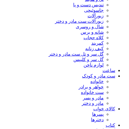
تندیس دست و پا
جاسوئیچی
زیورآلات
زیورآلات ست مادر و دختر
شال و روسری
شانه و برس
کلاه حجاب
کمربند
کیف زنانه
گل سر و تل ست مادر و دختر
گل سر و کلیپس
لوازم ناخن
ساعت
ست مادر و کودک
خانواده
خواهر و برادر
ست خانواده
مادر و پسر
مادر و دختر
کالای خواب
پسرها
دخترها
کتاب