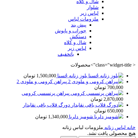
شال و کلاه
شلوار
لباس زیر
ملزومات لباس
پیش بند
جوراب و پاپوش
دستکش
شال و کلاه
لباس زیر
باتخفیف
< class="widget-title">محصولات
بلوز زنانه حُسنا
1,500,000
تومان
پیراهن کرومی و ملودی 2
700,000
تومان
پیراهن پرنسسی کرومی
2,870,000
تومان
دورگ قلاب بافی نقابدار
650,000
تومان
شومیز دلربا
1,340,000
تومان
خانه
لباس زنانه
ملزومات لباس زنانه
هیچ محصولی یافت نشد.