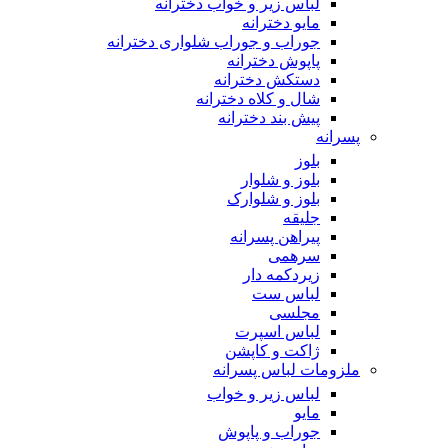
لباس زیر و خواب دخترانه
مایو دخترانه
جوراب و جوراب شلواری دخترانه
پاپوش دخترانه
دستکش دخترانه
شال و کلاه دخترانه
پیش بند دخترانه
پسرانه
بلوز
بلوز و شلوار
بلوز و شلوارک
جلیقه
پیراهن پسرانه
سرهمی
زیردکمه دار
لباس ست
مجلسی
لباس اسپرت
ژاکت و کاپشن
ملزومات لباس پسرانه
لباس زیر و خواب
مایو
جوراب و پاپوش