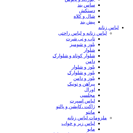
ساس بند
دستکش
شال و کلاه
پیش بند
لباس زنانه
لباس زنانه و لباس راحتی
تاپ و تی شرت
بلوز و شومیز
شلوار
شلوار کوتاه و شلوارک
دامن
بلوز و شلوار
بلوز و شلوارک
بلوز و دامن
پیراهن و تونیک
اورال
مجلسی
لباس اسپرت
ژاکت ،کاپشن و پالتو
مانتو
ملزومات لباس زنانه
لباس زیر و خواب
مایو