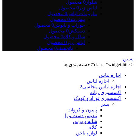
شلوار
0 محصول
لباس زیر
0 محصول
ملزومات لباس
0 محصول
پیش بند
0 محصول
جوراب و پاپوش
0 محصول
دستکش
0 محصول
شال و کلاه
0 محصول
لباس زیر
0 محصول
باتخفیف
0 محصول
بستن
< class="widget-title">دسته بندی ها
اجاره لباس
اجاره لباس
اجاره لباس مجلسی2
اکسسوری زنانه
اکسسوری نوزاد و کودک
پسر
پاپیون و کروات
تندیس دست و پا
شانه و برس
کلاه
لوازم ناخن