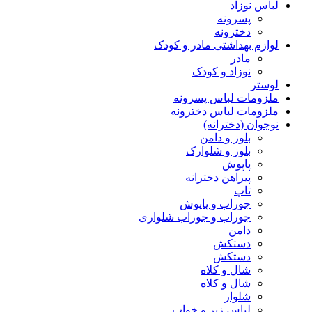
لباس نوزاد
پسرونه
دخترونه
لوازم بهداشتی مادر و کودک
مادر
نوزاد و کودک
لوستر
ملزومات لباس پسرونه
ملزومات لباس دخترونه
نوجوان (دخترانه)
بلوز و دامن
بلوز و شلوارک
پاپوش
پیراهن دخترانه
تاپ
جوراب و پاپوش
جوراب و جوراب شلواری
دامن
دستکش
دستکش
شال و کلاه
شال و کلاه
شلوار
لباس زیر و خواب