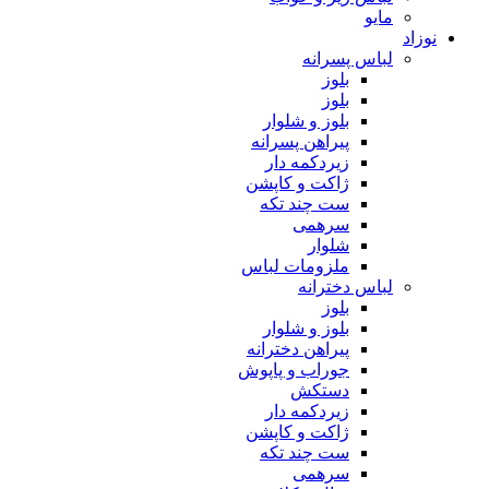
مایو
نوزاد
لباس پسرانه
بلوز
بلوز
بلوز و شلوار
پیراهن پسرانه
زیردکمه دار
ژاکت و کاپشن
ست چند تکه
سرهمی
شلوار
ملزومات لباس
لباس دخترانه
بلوز
بلوز و شلوار
پیراهن دخترانه
جوراب و پاپوش
دستکش
زیردکمه دار
ژاکت و کاپشن
ست چند تکه
سرهمی