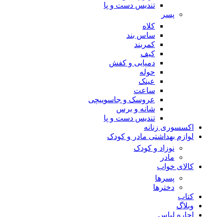
تندیس دست و پا
پسر
کلاه
ساس بند
کمربند
کیف
دمپایی و کفش
حوله
عینک
ساعت
عروسک و جاسوییچی
شانه و برس
تندیس دست و پا
اکسسوری زنانه
لوازم بهداشتی مادر و کودک
نوزاد و کودک
مادر
کالای خواب
پسرها
دخترها
کتاب
وبلاگ
اجاره لباس