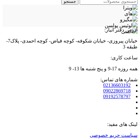
جستجو
آدرس دفتر انبار:
خیابان پیروزی- خیابان شکوفه- کوچه فیاض- کوچه احمدی- پلاک7-
طبقه 3
ساعت کاری:
همه روزه 17-9 و پنج شنبه ها 13- 9
شماره های تماس:
02136603192
09022869718
09192578797
لینک های مفید:
سیاست حریم خصوصی