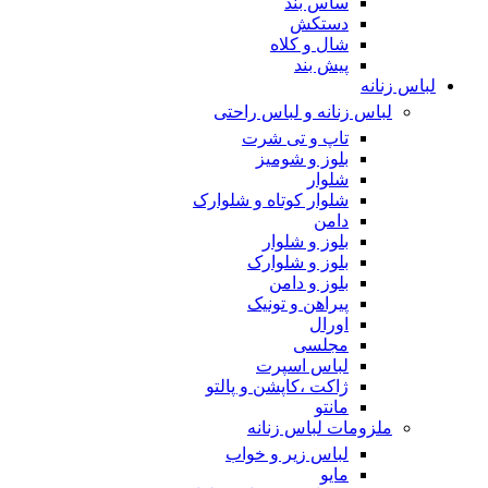
ساس بند
دستکش
شال و کلاه
پیش بند
لباس زنانه
لباس زنانه و لباس راحتی
تاپ و تی شرت
بلوز و شومیز
شلوار
شلوار کوتاه و شلوارک
دامن
بلوز و شلوار
بلوز و شلوارک
بلوز و دامن
پیراهن و تونیک
اورال
مجلسی
لباس اسپرت
ژاکت ،کاپشن و پالتو
مانتو
ملزومات لباس زنانه
لباس زیر و خواب
مایو