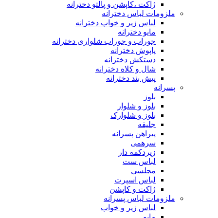
ژاکت ،کاپشن و پالتو دخترانه
ملزومات لباس دخترانه
لباس زیر و خواب دخترانه
مایو دخترانه
جوراب و جوراب شلواری دخترانه
پاپوش دخترانه
دستکش دخترانه
شال و کلاه دخترانه
پیش بند دخترانه
پسرانه
بلوز
بلوز و شلوار
بلوز و شلوارک
جلیقه
پیراهن پسرانه
سرهمی
زیردکمه دار
لباس ست
مجلسی
لباس اسپرت
ژاکت و کاپشن
ملزومات لباس پسرانه
لباس زیر و خواب
مایو