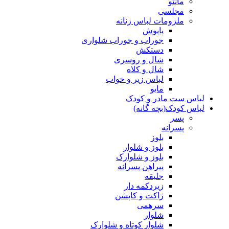
مانتو
مجلسی
ملزومات لباس زنانه
پاپوش
جوراب و جوراب شلواری
دستکش
شال و روسری
شال و کلاه
لباس زیر و خواب
مایو
لباس ست مادر و کودک
لباس کودک(بچه گانه)
پسر
پسرانه
بلوز
بلوز و شلوار
بلوز و شلوارک
پیراهن پسرانه
جلیقه
زیردکمه دار
ژاکت و کاپشن
سرهمی
شلوار
شلوار کوتاه و شلوارک