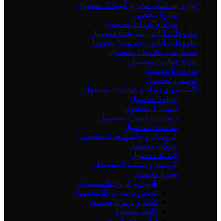
لوازم بهداشتی مادر و کودک
5 محصول
مادر
0 محصول
نوزاد و کودک
4 محصول
ملزومات لباس پسرونه
0 محصول
ملزومات لباس دخترونه
5 محصول
دسته بندی نشده
14 محصول
چراغ خواب
0 محصول
ساعت
0 محصول
لوستر
1 محصول
اکسسوری نوزاد و کودک
27 محصول
حوله
1 محصول
دمپایی
1 محصول
دمپایی و کفش
2 محصول
ساعت
1 محصول
عروسک و جاسوییچی
2 محصول
عینک
1 محصول
کیف
4 محصول
گردنبند و دستبند
0 محصول
پسر
6 محصول
پاپیون و کروات
0 محصول
تندیس دست و پا
0 محصول
شانه و برس
0 محصول
کلاه
2 محصول
لوازم ناخن
0 محصول