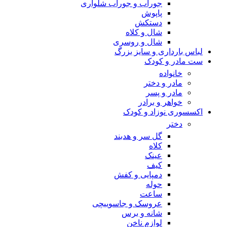
جوراب و جوراب شلواری
پاپوش
دستکش
شال و کلاه
شال و روسری
لباس بارداری و سایز بزرگ
ست مادر و کودک
خانواده
مادر و دختر
مادر و پسر
خواهر و برادر
اکسسوری نوزاد و کودک
دختر
گل سر و هدبند
کلاه
عینک
کیف
دمپایی و کفش
حوله
ساعت
عروسک و جاسوییچی
شانه و برس
لوازم ناخن