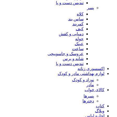
تندیس دست و پا
پسر
کلاه
ساس بند
کمربند
کیف
دمپایی و کفش
حوله
عینک
ساعت
عروسک و جاسوییچی
شانه و برس
تندیس دست و پا
اکسسوری زنانه
لوازم بهداشتی مادر و کودک
نوزاد و کودک
مادر
کالای خواب
پسرها
دخترها
کتاب
وبلاگ
اجاره لباس