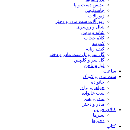
تندیس دست و پا
جاسوئیچی
زیورآلات
زیورآلات ست مادر و دختر
شال و روسری
شانه و برس
کلاه حجاب
کمربند
کیف زنانه
گل سر و تل ست مادر و دختر
گل سر و کلیپس
لوازم ناخن
ساعت
ست مادر و کودک
خانواده
خواهر و برادر
ست خانواده
مادر و پسر
مادر و دختر
کالای خواب
پسرها
دخترها
کتاب