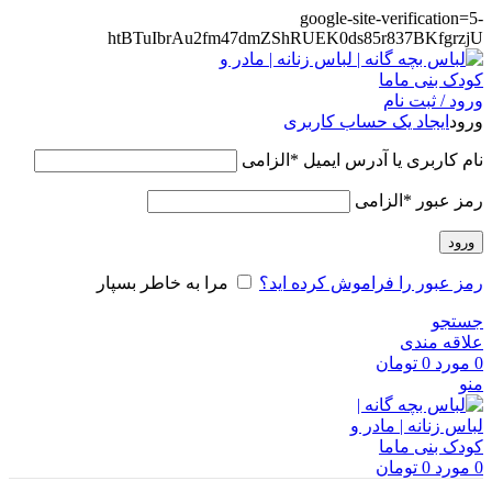
google-site-verification=5-
htBTuIbrAu2fm47dmZShRUEK0ds85r837BKfgrzjU
ورود / ثبت نام
ورود
ایجاد یک حساب کاربری
نام کاربری یا آدرس ایمیل
*
الزامی
رمز عبور
*
الزامی
ورود
رمز عبور را فراموش کرده اید؟
مرا به خاطر بسپار
جستجو
علاقه مندی
0
مورد
0
تومان
منو
0
مورد
0
تومان