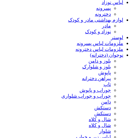
لباس نوزاد
پسرونه
دخترونه
لوازم بهداشتی مادر و کودک
مادر
نوزاد و کودک
لوستر
ملزومات لباس پسرونه
ملزومات لباس دخترونه
نوجوان (دخترانه)
بلوز و دامن
بلوز و شلوارک
پاپوش
پیراهن دخترانه
تاپ
جوراب و پاپوش
جوراب و جوراب شلواری
دامن
دستکش
دستکش
شال و کلاه
شال و کلاه
شلوار
لباس زیر و خواب