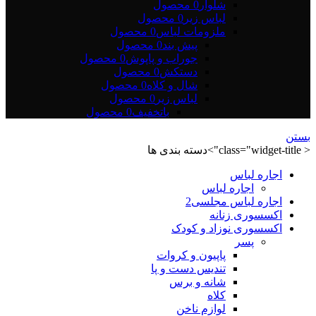
شلوار
0 محصول
لباس زیر
0 محصول
ملزومات لباس
0 محصول
پیش بند
0 محصول
جوراب و پاپوش
0 محصول
دستکش
0 محصول
شال و کلاه
0 محصول
لباس زیر
0 محصول
باتخفیف
0 محصول
بستن
< class="widget-title">دسته بندی ها
اجاره لباس
اجاره لباس
اجاره لباس مجلسی2
اکسسوری زنانه
اکسسوری نوزاد و کودک
پسر
پاپیون و کروات
تندیس دست و پا
شانه و برس
کلاه
لوازم ناخن