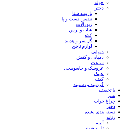
حوله
دختر
بازوبند شنا
تندیس دست و پا
زیورآلات
شانه و برس
کلاه
گل سر و هدبند
لوازم ناخن
دمپایی
دمپایی و کفش
ساعت
عروسک و جاسوییچی
عینک
کیف
گردنبند و دستبند
با تخفیف
پسر
چراغ خواب
دختر
دسته بندی نشده
زنانه
آئینه
تل و هدبند