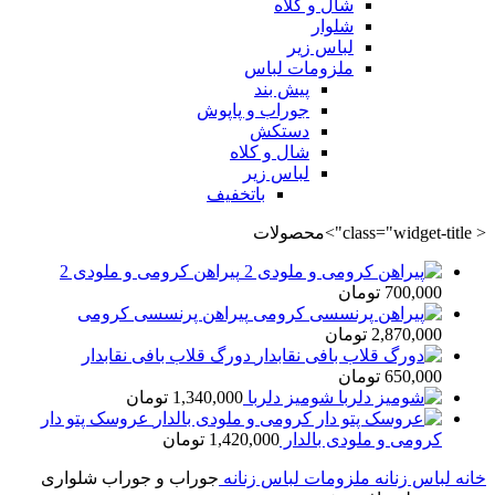
شال و کلاه
شلوار
لباس زیر
ملزومات لباس
پیش بند
جوراب و پاپوش
دستکش
شال و کلاه
لباس زیر
باتخفیف
< class="widget-title">محصولات
پیراهن کرومی و ملودی 2
700,000
تومان
پیراهن پرنسسی کرومی
2,870,000
تومان
دورگ قلاب بافی نقابدار
650,000
تومان
شومیز دلربا
1,340,000
تومان
عروسک پتو دار
کرومی و ملودی بالدار
1,420,000
تومان
خانه
لباس زنانه
ملزومات لباس زنانه
جوراب و جوراب شلواری