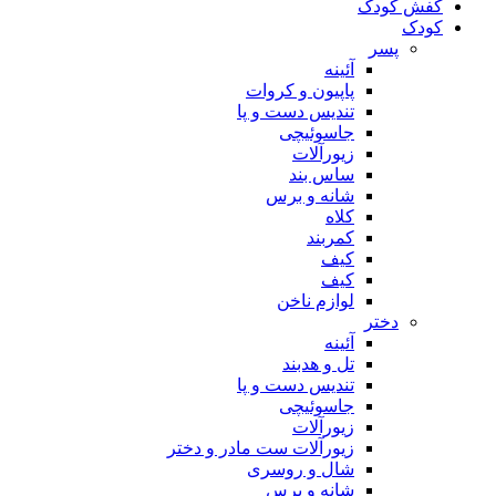
کفش کودک
کودک
پسر
آئینه
پاپیون و کروات
تندیس دست و پا
جاسوئیچی
زیورآلات
ساس بند
شانه و برس
کلاه
کمربند
کیف
کیف
لوازم ناخن
دختر
آئینه
تل و هدبند
تندیس دست و پا
جاسوئیچی
زیورآلات
زیورآلات ست مادر و دختر
شال و روسری
شانه و برس