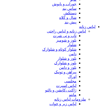
جوراب و پاپوش
ساس بند
دستکش
شال و کلاه
پیش بند
لباس زنانه
لباس زنانه و لباس راحتی
تاپ و تی شرت
بلوز و شومیز
شلوار
شلوار کوتاه و شلوارک
دامن
بلوز و شلوار
بلوز و شلوارک
بلوز و دامن
پیراهن و تونیک
اورال
مجلسی
لباس اسپرت
ژاکت ،کاپشن و پالتو
مانتو
ملزومات لباس زنانه
لباس زیر و خواب