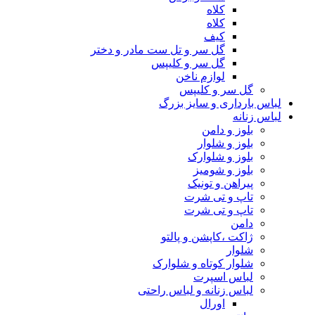
کلاه
کلاه
کیف
گل سر و تل ست مادر و دختر
گل سر و کلیپس
لوازم ناخن
گل سر و کلیپس
لباس بارداری و سایز بزرگ
لباس زنانه
بلوز و دامن
بلوز و شلوار
بلوز و شلوارک
بلوز و شومیز
پیراهن و تونیک
تاپ و تی شرت
تاپ و تی شرت
دامن
ژاکت ،کاپشن و پالتو
شلوار
شلوار کوتاه و شلوارک
لباس اسپرت
لباس زنانه و لباس راحتی
اورال