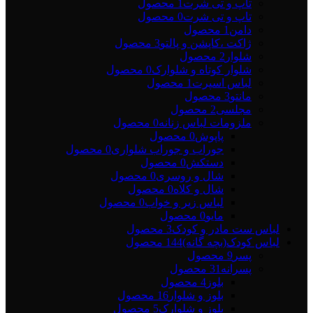
تاپ و تی شرت
1 محصول
تاپ و تی شرت
0 محصول
دامن
1 محصول
ژاکت ،کاپشن و پالتو
3 محصول
شلوار
2 محصول
شلوار کوتاه و شلوارک
0 محصول
لباس اسپرت
1 محصول
مانتو
3 محصول
مجلسی
2 محصول
ملزومات لباس زنانه
0 محصول
پاپوش
0 محصول
جوراب و جوراب شلواری
0 محصول
دستکش
0 محصول
شال و روسری
0 محصول
شال و کلاه
0 محصول
لباس زیر و خواب
0 محصول
مایو
0 محصول
لباس ست مادر و کودک
3 محصول
لباس کودک(بچه گانه)
144 محصول
پسر
9 محصول
پسرانه
31 محصول
بلوز
4 محصول
بلوز و شلوار
16 محصول
بلوز و شلوارک
5 محصول