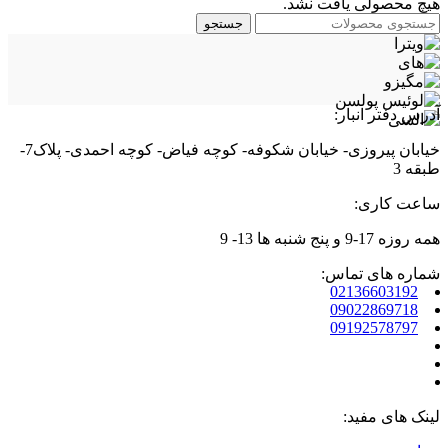
هیچ محصولی یافت نشد.
جستجو
آدرس دفتر انبار:
خیابان پیروزی- خیابان شکوفه- کوچه فیاض- کوچه احمدی- پلاک7-
طبقه 3
ساعت کاری:
همه روزه 17-9 و پنج شنبه ها 13- 9
شماره های تماس:
02136603192
09022869718
09192578797
لینک های مفید: