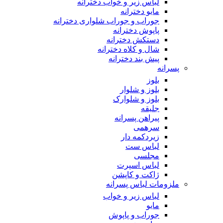
لباس زیر و خواب دخترانه
مایو دخترانه
جوراب و جوراب شلواری دخترانه
پاپوش دخترانه
دستکش دخترانه
شال و کلاه دخترانه
پیش بند دخترانه
پسرانه
بلوز
بلوز و شلوار
بلوز و شلوارک
جلیقه
پیراهن پسرانه
سرهمی
زیردکمه دار
لباس ست
مجلسی
لباس اسپرت
ژاکت و کاپشن
ملزومات لباس پسرانه
لباس زیر و خواب
مایو
جوراب و پاپوش