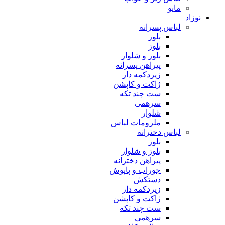
مایو
نوزاد
لباس پسرانه
بلوز
بلوز
بلوز و شلوار
پیراهن پسرانه
زیردکمه دار
ژاکت و کاپشن
ست چند تکه
سرهمی
شلوار
ملزومات لباس
لباس دخترانه
بلوز
بلوز و شلوار
پیراهن دخترانه
جوراب و پاپوش
دستکش
زیردکمه دار
ژاکت و کاپشن
ست چند تکه
سرهمی