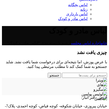
لباس بچگانه
زنانه
لباس بارداری
لباس مادر و کودک
لباس مادر و کودک
خانه
اجاره لباس مجلسی
آرشیو با دسته بندی "لباس مادر و کودک"
چیزی یافت نشد
با عرض پوزش، اما نتیجه‌ای برای درخواست شما یافت نشد. شاید
جستجو به شما کمک کند تا مطلب مرتبطی پیدا کنید.
جستجو
آدرس دفتر انبار:
خیابان پیروزی- خیابان شکوفه- کوچه فیاض- کوچه احمدی- پلاک7-