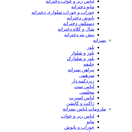
لباس زیر و خواب دخترانه
مایو دخترانه
جوراب و جوراب شلواری دخترانه
پاپوش دخترانه
دستکش دخترانه
شال و کلاه دخترانه
پیش بند دخترانه
پسرانه
بلوز
بلوز و شلوار
بلوز و شلوارک
جلیقه
پیراهن پسرانه
سرهمی
زیردکمه دار
لباس ست
مجلسی
لباس اسپرت
ژاکت و کاپشن
ملزومات لباس پسرانه
لباس زیر و خواب
مایو
جوراب و پاپوش