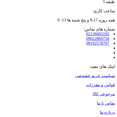
طبقه 3
ساعت کاری:
همه روزه 17-9 و پنج شنبه ها 13- 9
شماره های تماس:
02136603192
09022869718
09192578797
لینک های مفید:
سیاست حریم خصوصی
قوانین و مقررات
مرجوعی کالا
تماس با ما
درباره ما