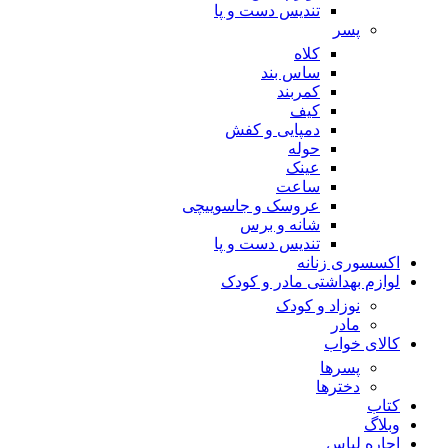
تندیس دست و پا
پسر
کلاه
ساس بند
کمربند
کیف
دمپایی و کفش
حوله
عینک
ساعت
عروسک و جاسوییچی
شانه و برس
تندیس دست و پا
اکسسوری زنانه
لوازم بهداشتی مادر و کودک
نوزاد و کودک
مادر
کالای خواب
پسرها
دخترها
کتاب
وبلاگ
اجاره لباس