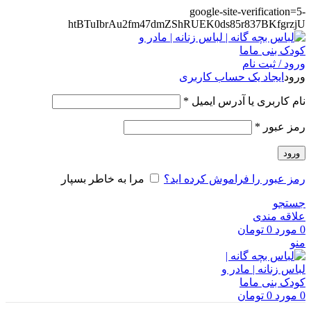
google-site-verification=5-
htBTuIbrAu2fm47dmZShRUEK0ds85r837BKfgrzjU
ورود / ثبت نام
ورود
ایجاد یک حساب کاربری
الزامی
نام کاربری یا آدرس ایمیل
*
الزامی
رمز عبور
*
ورود
رمز عبور را فراموش کرده اید؟
مرا به خاطر بسپار
جستجو
علاقه مندی
0
مورد
0
تومان
منو
0
مورد
0
تومان