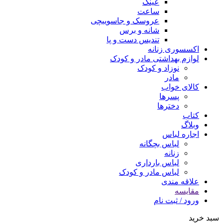
عینک
ساعت
عروسک و جاسوییچی
شانه و برس
تندیس دست و پا
اکسسوری زنانه
لوازم بهداشتی مادر و کودک
نوزاد و کودک
مادر
کالای خواب
پسرها
دخترها
کتاب
وبلاگ
اجاره لباس
لباس بچگانه
زنانه
لباس بارداری
لباس مادر و کودک
علاقه مندی
مقايسه
ورود / ثبت نام
سبد خرید