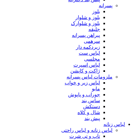
پسرانه
بلوز
بلوز و شلوار
بلوز و شلوارک
جلیقه
پیراهن پسرانه
سرهمی
زیردکمه دار
لباس ست
مجلسی
لباس اسپرت
ژاکت و کاپشن
ملزومات لباس پسرانه
لباس زیر و خواب
مایو
جوراب و پاپوش
ساس بند
دستکش
شال و کلاه
پیش بند
لباس زنانه
لباس زنانه و لباس راحتی
تاپ و تی شرت