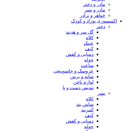
مادر و دختر
مادر و پسر
خواهر و برادر
اکسسوری نوزاد و کودک
دختر
گل سر و هدبند
کلاه
عینک
کیف
دمپایی و کفش
حوله
ساعت
عروسک و جاسوییچی
شانه و برس
لوازم ناخن
تندیس دست و پا
پسر
کلاه
ساس بند
کمربند
کیف
دمپایی و کفش
حوله