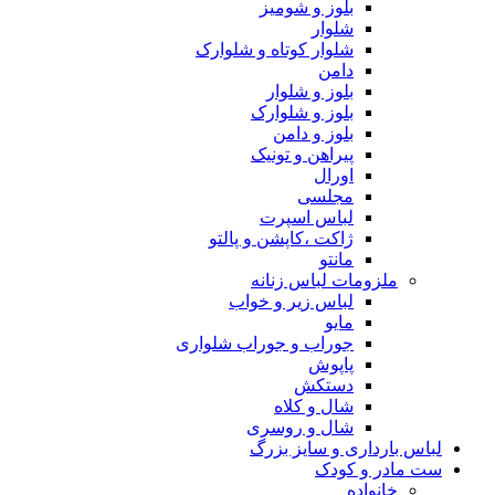
بلوز و شومیز
شلوار
شلوار کوتاه و شلوارک
دامن
بلوز و شلوار
بلوز و شلوارک
بلوز و دامن
پیراهن و تونیک
اورال
مجلسی
لباس اسپرت
ژاکت ،کاپشن و پالتو
مانتو
ملزومات لباس زنانه
لباس زیر و خواب
مایو
جوراب و جوراب شلواری
پاپوش
دستکش
شال و کلاه
شال و روسری
لباس بارداری و سایز بزرگ
ست مادر و کودک
خانواده