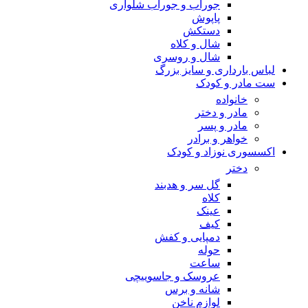
جوراب و جوراب شلواری
پاپوش
دستکش
شال و کلاه
شال و روسری
لباس بارداری و سایز بزرگ
ست مادر و کودک
خانواده
مادر و دختر
مادر و پسر
خواهر و برادر
اکسسوری نوزاد و کودک
دختر
گل سر و هدبند
کلاه
عینک
کیف
دمپایی و کفش
حوله
ساعت
عروسک و جاسوییچی
شانه و برس
لوازم ناخن