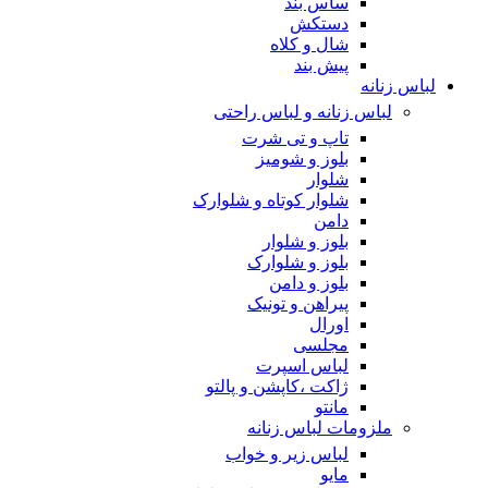
ساس بند
دستکش
شال و کلاه
پیش بند
لباس زنانه
لباس زنانه و لباس راحتی
تاپ و تی شرت
بلوز و شومیز
شلوار
شلوار کوتاه و شلوارک
دامن
بلوز و شلوار
بلوز و شلوارک
بلوز و دامن
پیراهن و تونیک
اورال
مجلسی
لباس اسپرت
ژاکت ،کاپشن و پالتو
مانتو
ملزومات لباس زنانه
لباس زیر و خواب
مایو