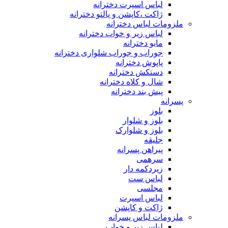
لباس اسپرت دخترانه
ژاکت ،کاپشن و پالتو دخترانه
ملزومات لباس دخترانه
لباس زیر و خواب دخترانه
مایو دخترانه
جوراب و جوراب شلواری دخترانه
پاپوش دخترانه
دستکش دخترانه
شال و کلاه دخترانه
پیش بند دخترانه
پسرانه
بلوز
بلوز و شلوار
بلوز و شلوارک
جلیقه
پیراهن پسرانه
سرهمی
زیردکمه دار
لباس ست
مجلسی
لباس اسپرت
ژاکت و کاپشن
ملزومات لباس پسرانه
لباس زیر و خواب