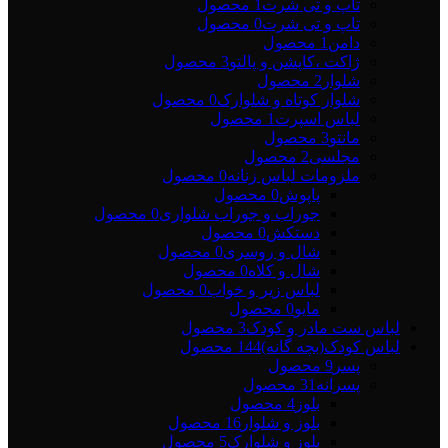
تاپ و تی شرت
1 محصول
تاپ و تی شرت
0 محصول
دامن
1 محصول
ژاکت ،کاپشن و پالتو
3 محصول
شلوار
2 محصول
شلوار کوتاه و شلوارک
0 محصول
لباس اسپرت
1 محصول
مانتو
3 محصول
مجلسی
2 محصول
ملزومات لباس زنانه
0 محصول
پاپوش
0 محصول
جوراب و جوراب شلواری
0 محصول
دستکش
0 محصول
شال و روسری
0 محصول
شال و کلاه
0 محصول
لباس زیر و خواب
0 محصول
مایو
0 محصول
لباس ست مادر و کودک
3 محصول
لباس کودک(بچه گانه)
144 محصول
پسر
9 محصول
پسرانه
31 محصول
بلوز
4 محصول
بلوز و شلوار
16 محصول
بلوز و شلوارک
5 محصول