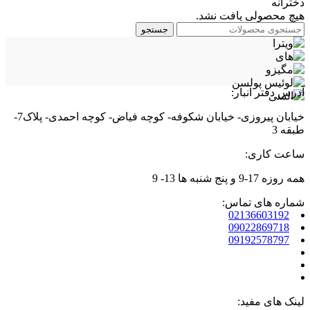
دخترانه
هیچ محصولی یافت نشد.
جستجو
آدرس دفتر انبار:
خیابان پیروزی- خیابان شکوفه- کوچه فیاض- کوچه احمدی- پلاک7-
طبقه 3
ساعت کاری:
همه روزه 17-9 و پنج شنبه ها 13- 9
شماره های تماس:
02136603192
09022869718
09192578797
لینک های مفید: