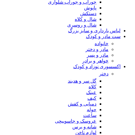
جوراب و جوراب شلواری
پاپوش
دستکش
شال و کلاه
شال و روسری
لباس بارداری و سایز بزرگ
ست مادر و کودک
خانواده
مادر و دختر
مادر و پسر
خواهر و برادر
اکسسوری نوزاد و کودک
دختر
گل سر و هدبند
کلاه
عینک
کیف
دمپایی و کفش
حوله
ساعت
عروسک و جاسوییچی
شانه و برس
لوازم ناخن