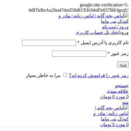
google-site-verification=5-
htBTuIbrAu2fm47dmZShRUEK0ds85r837BKfgrzjU
ورود / ثبت نام
ورود
ایجاد یک حساب کاربری
الزامی
نام کاربری یا آدرس ایمیل
*
الزامی
رمز عبور
*
ورود
رمز عبور را فراموش کرده اید؟
مرا به خاطر بسپار
جستجو
علاقه مندی
0
مورد
0
تومان
منو
0
مورد
0
تومان