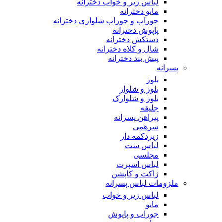
لباس زیر و خواب دخترانه
مایو دخترانه
جوراب و جوراب شلواری دخترانه
پاپوش دخترانه
دستکش دخترانه
شال و کلاه دخترانه
پیش بند دخترانه
پسرانه
بلوز
بلوز و شلوار
بلوز و شلوارک
جلیقه
پیراهن پسرانه
سرهمی
زیردکمه دار
لباس ست
مجلسی
لباس اسپرت
ژاکت و کاپشن
ملزومات لباس پسرانه
لباس زیر و خواب
مایو
جوراب و پاپوش