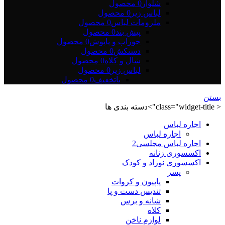
شلوار
0 محصول
لباس زیر
0 محصول
ملزومات لباس
0 محصول
پیش بند
0 محصول
جوراب و پاپوش
0 محصول
دستکش
0 محصول
شال و کلاه
0 محصول
لباس زیر
0 محصول
باتخفیف
0 محصول
بستن
< class="widget-title">دسته بندی ها
اجاره لباس
اجاره لباس
اجاره لباس مجلسی2
اکسسوری زنانه
اکسسوری نوزاد و کودک
پسر
پاپیون و کروات
تندیس دست و پا
شانه و برس
کلاه
لوازم ناخن