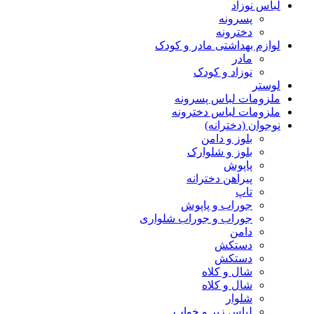
لباس نوزاد
پسرونه
دخترونه
لوازم بهداشتی مادر و کودک
مادر
نوزاد و کودک
لوستر
ملزومات لباس پسرونه
ملزومات لباس دخترونه
نوجوان (دخترانه)
بلوز و دامن
بلوز و شلوارک
پاپوش
پیراهن دخترانه
تاپ
جوراب و پاپوش
جوراب و جوراب شلواری
دامن
دستکش
دستکش
شال و کلاه
شال و کلاه
شلوار
لباس زیر و خواب