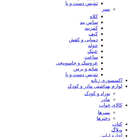
تندیس دست و پا
پسر
کلاه
ساس بند
کمربند
کیف
دمپایی و کفش
حوله
عینک
ساعت
عروسک و جاسوییچی
شانه و برس
تندیس دست و پا
اکسسوری زنانه
لوازم بهداشتی مادر و کودک
نوزاد و کودک
مادر
کالای خواب
پسرها
دخترها
کتاب
وبلاگ
اجاره لباس