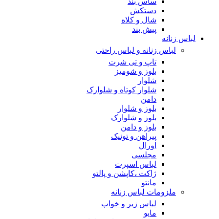
ساس بند
دستکش
شال و کلاه
پیش بند
لباس زنانه
لباس زنانه و لباس راحتی
تاپ و تی شرت
بلوز و شومیز
شلوار
شلوار کوتاه و شلوارک
دامن
بلوز و شلوار
بلوز و شلوارک
بلوز و دامن
پیراهن و تونیک
اورال
مجلسی
لباس اسپرت
ژاکت ،کاپشن و پالتو
مانتو
ملزومات لباس زنانه
لباس زیر و خواب
مایو