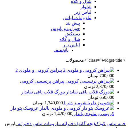
شال و کلاه
شلوار
لباس زیر
ملزومات لباس
پیش بند
جوراب و پاپوش
دستکش
شال و کلاه
لباس زیر
باتخفیف
< class="widget-title">محصولات
پیراهن کرومی و ملودی 2
700,000
تومان
پیراهن پرنسسی کرومی
2,870,000
تومان
دورگ قلاب بافی نقابدار
650,000
تومان
شومیز دلربا
1,340,000
تومان
عروسک پتو دار
کرومی و ملودی بالدار
1,420,000
تومان
خانه
لباس کودک(بچه گانه)
دخترانه
ملزومات لباس دخترانه
پاپوش