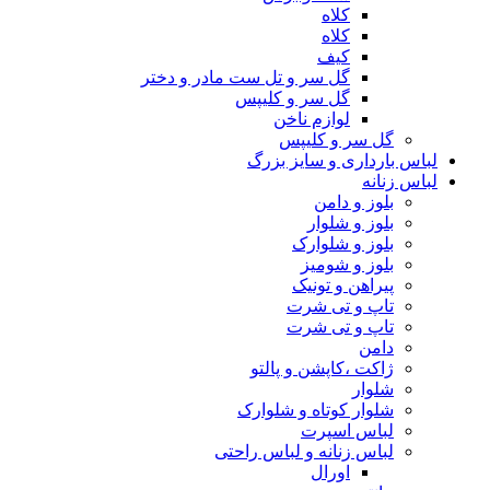
کلاه
کلاه
کیف
گل سر و تل ست مادر و دختر
گل سر و کلیپس
لوازم ناخن
گل سر و کلیپس
لباس بارداری و سایز بزرگ
لباس زنانه
بلوز و دامن
بلوز و شلوار
بلوز و شلوارک
بلوز و شومیز
پیراهن و تونیک
تاپ و تی شرت
تاپ و تی شرت
دامن
ژاکت ،کاپشن و پالتو
شلوار
شلوار کوتاه و شلوارک
لباس اسپرت
لباس زنانه و لباس راحتی
اورال