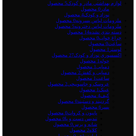
لوازم بهداشتی مادر و کودک
5 محصول
مادر
0 محصول
نوزاد و کودک
4 محصول
ملزومات لباس پسرونه
0 محصول
ملزومات لباس دخترونه
5 محصول
دسته بندی نشده
14 محصول
چراغ خواب
0 محصول
ساعت
0 محصول
لوستر
1 محصول
اکسسوری نوزاد و کودک
27 محصول
حوله
1 محصول
دمپایی
1 محصول
دمپایی و کفش
2 محصول
ساعت
1 محصول
عروسک و جاسوییچی
2 محصول
عینک
1 محصول
کیف
4 محصول
گردنبند و دستبند
0 محصول
پسر
6 محصول
پاپیون و کروات
0 محصول
تندیس دست و پا
0 محصول
شانه و برس
0 محصول
کلاه
2 محصول
لوازم ناخن
0 محصول