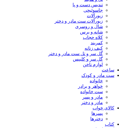
تندیس دست و پا
جاسوئیچی
زیورآلات
زیورآلات ست مادر و دختر
شال و روسری
شانه و برس
کلاه حجاب
کمربند
کیف زنانه
گل سر و تل ست مادر و دختر
گل سر و کلیپس
لوازم ناخن
ساعت
ست مادر و کودک
خانواده
خواهر و برادر
ست خانواده
مادر و پسر
مادر و دختر
کالای خواب
پسرها
دخترها
کتاب