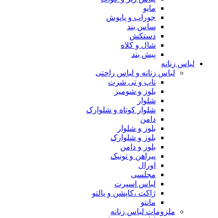
مایو
جوراب و پاپوش
ساس بند
دستکش
شال و کلاه
پیش بند
لباس زنانه
لباس زنانه و لباس راحتی
تاپ و تی شرت
بلوز و شومیز
شلوار
شلوار کوتاه و شلوارک
دامن
بلوز و شلوار
بلوز و شلوارک
بلوز و دامن
پیراهن و تونیک
اورال
مجلسی
لباس اسپرت
ژاکت ،کاپشن و پالتو
مانتو
ملزومات لباس زنانه