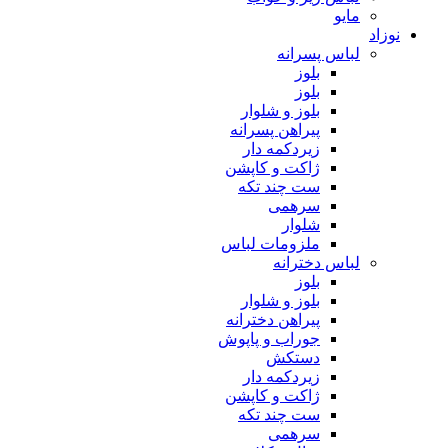
مایو
نوزاد
لباس پسرانه
بلوز
بلوز
بلوز و شلوار
پیراهن پسرانه
زیردکمه دار
ژاکت و کاپشن
ست چند تکه
سرهمی
شلوار
ملزومات لباس
لباس دخترانه
بلوز
بلوز و شلوار
پیراهن دخترانه
جوراب و پاپوش
دستکش
زیردکمه دار
ژاکت و کاپشن
ست چند تکه
سرهمی