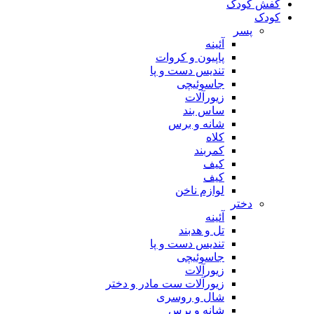
کفش کودک
کودک
پسر
آئینه
پاپیون و کروات
تندیس دست و پا
جاسوئیچی
زیورآلات
ساس بند
شانه و برس
کلاه
کمربند
کیف
کیف
لوازم ناخن
دختر
آئینه
تل و هدبند
تندیس دست و پا
جاسوئیچی
زیورآلات
زیورآلات ست مادر و دختر
شال و روسری
شانه و برس