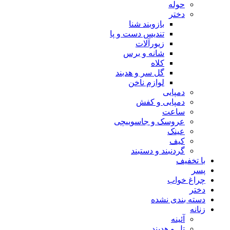
حوله
دختر
بازوبند شنا
تندیس دست و پا
زیورآلات
شانه و برس
کلاه
گل سر و هدبند
لوازم ناخن
دمپایی
دمپایی و کفش
ساعت
عروسک و جاسوییچی
عینک
کیف
گردنبند و دستبند
با تخفیف
پسر
چراغ خواب
دختر
دسته بندی نشده
زنانه
آئینه
تل و هدبند