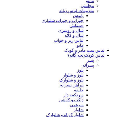
مانتو
مجلسی
ملزومات لباس زنانه
پاپوش
جوراب و جوراب شلواری
دستکش
شال و روسری
شال و کلاه
لباس زیر و خواب
مایو
لباس ست مادر و کودک
لباس کودک(بچه گانه)
پسر
پسرانه
بلوز
بلوز و شلوار
بلوز و شلوارک
پیراهن پسرانه
جلیقه
زیردکمه دار
ژاکت و کاپشن
سرهمی
شلوار
شلوار کوتاه و شلوارک