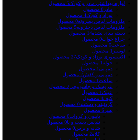
لوازم بهداشتی مادر و کودک
5 محصول
مادر
0 محصول
نوزاد و کودک
4 محصول
ملزومات لباس پسرونه
0 محصول
ملزومات لباس دخترونه
5 محصول
دسته بندی نشده
14 محصول
چراغ خواب
0 محصول
ساعت
0 محصول
لوستر
1 محصول
اکسسوری نوزاد و کودک
27 محصول
حوله
1 محصول
دمپایی
1 محصول
دمپایی و کفش
2 محصول
ساعت
1 محصول
عروسک و جاسوییچی
2 محصول
عینک
1 محصول
کیف
4 محصول
گردنبند و دستبند
0 محصول
پسر
6 محصول
پاپیون و کروات
0 محصول
تندیس دست و پا
0 محصول
شانه و برس
0 محصول
کلاه
2 محصول
لوازم ناخن
0 محصول