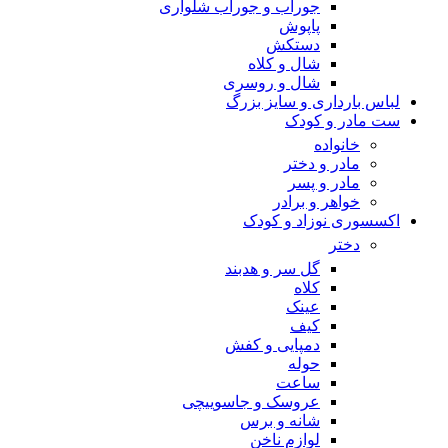
جوراب و جوراب شلواری
پاپوش
دستکش
شال و کلاه
شال و روسری
لباس بارداری و سایز بزرگ
ست مادر و کودک
خانواده
مادر و دختر
مادر و پسر
خواهر و برادر
اکسسوری نوزاد و کودک
دختر
گل سر و هدبند
کلاه
عینک
کیف
دمپایی و کفش
حوله
ساعت
عروسک و جاسوییچی
شانه و برس
لوازم ناخن