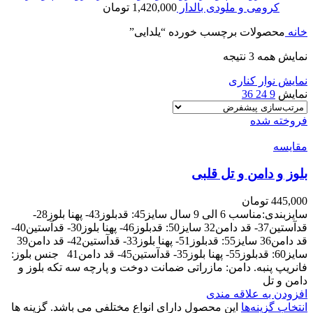
کرومی و ملودی بالدار
1,420,000
تومان
خانه
محصولات برچسب خورده “یلدایی”
نمایش همه 3 نتیجه
نمایش نوار کناری
نمایش
9
24
36
فروخته شده
مقايسه
بلوز و دامن و تل قلبی
445,000
تومان
سایزبندی:مناسب 6 الی 9 سال سایز45: قدبلوز43- پهنا بلوز28-
قدآستین37- قد دامن32 سایز50: قدبلوز46- پهنا بلوز30- قدآستین40-
قد دامن36 سایز55: قدبلوز51- پهنا بلوز33- قدآستین42- قد دامن39
سایز60: قدبلوز55- پهنا بلوز35- قدآستین45- قد دامن41 جنس بلوز:
فانریپ پنبه. دامن: مازراتی ضمانت دوخت و پارچه سه تکه بلوز و
دامن و تل
افزودن به علاقه مندی
انتخاب گزینه‌ها
این محصول دارای انواع مختلفی می باشد. گزینه ها