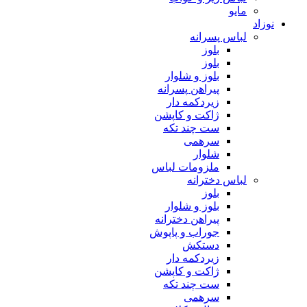
مایو
نوزاد
لباس پسرانه
بلوز
بلوز
بلوز و شلوار
پیراهن پسرانه
زیردکمه دار
ژاکت و کاپشن
ست چند تکه
سرهمی
شلوار
ملزومات لباس
لباس دخترانه
بلوز
بلوز و شلوار
پیراهن دخترانه
جوراب و پاپوش
دستکش
زیردکمه دار
ژاکت و کاپشن
ست چند تکه
سرهمی