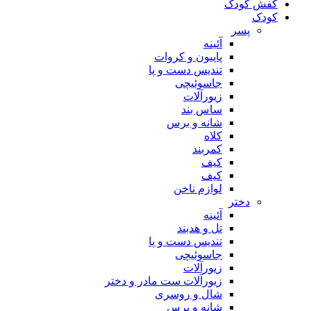
کفش کودک
کودک
پسر
آئینه
پاپیون و کروات
تندیس دست و پا
جاسوئیچی
زیورآلات
ساس بند
شانه و برس
کلاه
کمربند
کیف
کیف
لوازم ناخن
دختر
آئینه
تل و هدبند
تندیس دست و پا
جاسوئیچی
زیورآلات
زیورآلات ست مادر و دختر
شال و روسری
شانه و برس