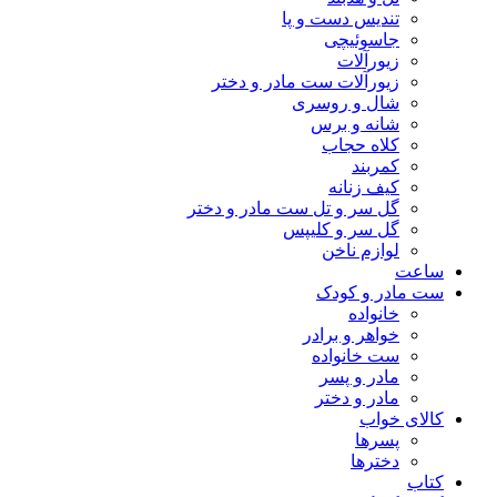
تندیس دست و پا
جاسوئیچی
زیورآلات
زیورآلات ست مادر و دختر
شال و روسری
شانه و برس
کلاه حجاب
کمربند
کیف زنانه
گل سر و تل ست مادر و دختر
گل سر و کلیپس
لوازم ناخن
ساعت
ست مادر و کودک
خانواده
خواهر و برادر
ست خانواده
مادر و پسر
مادر و دختر
کالای خواب
پسرها
دخترها
کتاب