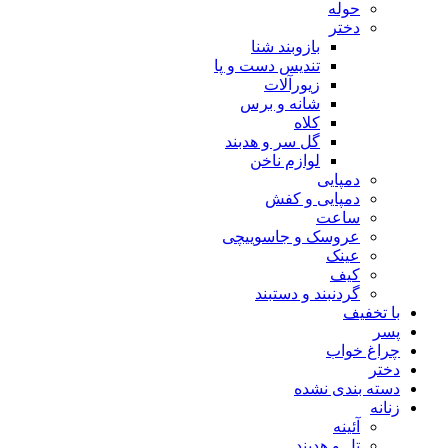
حوله
دختر
بازوبند شنا
تندیس دست و پا
زیورآلات
شانه و برس
کلاه
گل سر و هدبند
لوازم ناخن
دمپایی
دمپایی و کفش
ساعت
عروسک و جاسوییچی
عینک
کیف
گردنبند و دستبند
با تخفیف
پسر
چراغ خواب
دختر
دسته بندی نشده
زنانه
آئینه
تل و هدبند