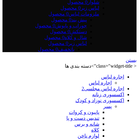
شلوار
0 محصول
لباس زیر
0 محصول
ملزومات لباس
0 محصول
پیش بند
0 محصول
جوراب و پاپوش
0 محصول
دستکش
0 محصول
شال و کلاه
0 محصول
لباس زیر
0 محصول
باتخفیف
0 محصول
بستن
< class="widget-title">دسته بندی ها
اجاره لباس
اجاره لباس
اجاره لباس مجلسی2
اکسسوری زنانه
اکسسوری نوزاد و کودک
پسر
پاپیون و کروات
تندیس دست و پا
شانه و برس
کلاه
لوازم ناخن