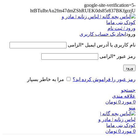
google-site-verification=5-
htBTuIbrAu2fm47dmZShRUEK0ds85r837BKfgrzjU
ورود / ثبت نام
ورود
ایجاد یک حساب کاربری
نام کاربری یا آدرس ایمیل
*
الزامی
رمز عبور
*
الزامی
ورود
رمز عبور را فراموش کرده اید؟
مرا به خاطر بسپار
جستجو
علاقه مندی
0
مورد
0
تومان
منو
0
مورد
0
تومان