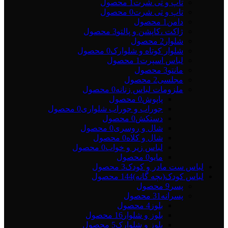
تاپ و تی شرت
1 محصول
تاپ و تی شرت
0 محصول
دامن
1 محصول
ژاکت ،کاپشن و پالتو
3 محصول
شلوار
2 محصول
شلوار کوتاه و شلوارک
0 محصول
لباس اسپرت
1 محصول
مانتو
3 محصول
مجلسی
2 محصول
ملزومات لباس زنانه
0 محصول
پاپوش
0 محصول
جوراب و جوراب شلواری
0 محصول
دستکش
0 محصول
شال و روسری
0 محصول
شال و کلاه
0 محصول
لباس زیر و خواب
0 محصول
مایو
0 محصول
لباس ست مادر و کودک
3 محصول
لباس کودک(بچه گانه)
144 محصول
پسر
9 محصول
پسرانه
31 محصول
بلوز
4 محصول
بلوز و شلوار
16 محصول
بلوز و شلوارک
5 محصول