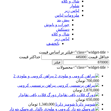
شال و کلاه
شلوار
لباس زیر
ملزومات لباس
پیش بند
جوراب و پاپوش
دستکش
شال و کلاه
لباس زیر
باتخفیف
< class="widget-title">فیلتر بر اساس قیمت
حداقل قیمت
حداکثر قیمت
فیلتر
< class="widget-title">محصولات
پیراهن کرومی و ملودی 2
700,000
تومان
پیراهن پرنسسی کرومی
2,870,000
تومان
دورگ قلاب بافی نقابدار
650,000
تومان
شومیز دلربا
1,340,000
تومان
عروسک پتو دار