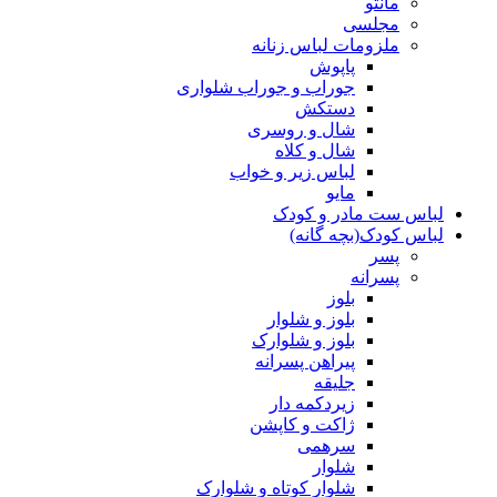
مانتو
مجلسی
ملزومات لباس زنانه
پاپوش
جوراب و جوراب شلواری
دستکش
شال و روسری
شال و کلاه
لباس زیر و خواب
مایو
لباس ست مادر و کودک
لباس کودک(بچه گانه)
پسر
پسرانه
بلوز
بلوز و شلوار
بلوز و شلوارک
پیراهن پسرانه
جلیقه
زیردکمه دار
ژاکت و کاپشن
سرهمی
شلوار
شلوار کوتاه و شلوارک