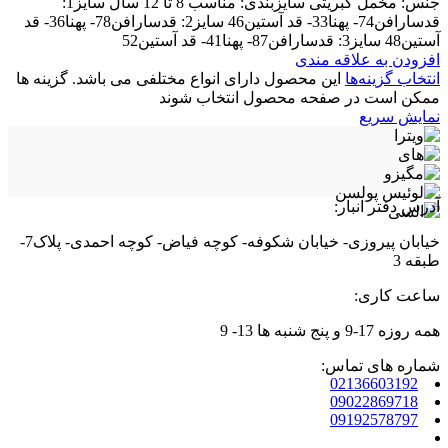
جنس: مخمل کبریتی سایزبندی: مناسب 8 تا 12 سال سایز1:
قدسارافن74- پهنا33- قد آستین46 سایز2: قدسارافن78- پهنا36- قد
آستین48 سایز3: قدسارافن87- پهنا41- قد آستین52
افزودن به علاقه مندی
انتخاب گزینه‌ها
این محصول دارای انواع مختلفی می باشد. گزینه ها
ممکن است در صفحه محصول انتخاب شوند
نمایش سریع
آدرس دفتر انبار:
خیابان پیروزی- خیابان شکوفه- کوچه فیاض- کوچه احمدی- پلاک7-
طبقه 3
ساعت کاری:
همه روزه 17-9 و پنج شنبه ها 13- 9
شماره های تماس:
02136603192
09022869718
09192578797