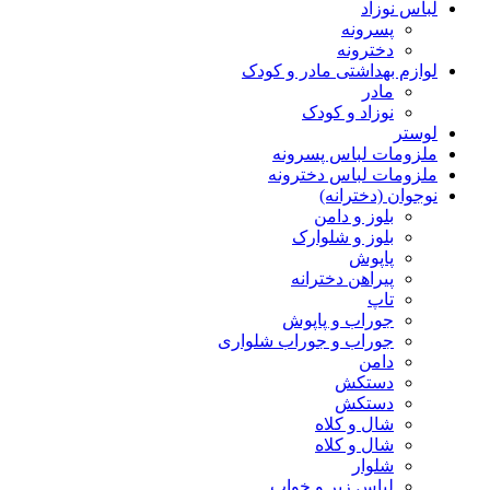
لباس نوزاد
پسرونه
دخترونه
لوازم بهداشتی مادر و کودک
مادر
نوزاد و کودک
لوستر
ملزومات لباس پسرونه
ملزومات لباس دخترونه
نوجوان (دخترانه)
بلوز و دامن
بلوز و شلوارک
پاپوش
پیراهن دخترانه
تاپ
جوراب و پاپوش
جوراب و جوراب شلواری
دامن
دستکش
دستکش
شال و کلاه
شال و کلاه
شلوار
لباس زیر و خواب