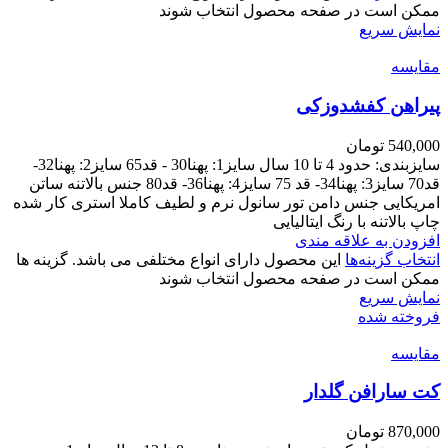
ممکن است در صفحه محصول انتخاب شوند
نمایش سریع
مقايسه
پیراهن کفشدوزکی
540,000
تومان
سایزبندی: حدود 4 تا 10 سال سایز1: پهنا30 - قد65 سایز2: پهنا32-
قد70 سایز3: پهنا34- قد 75 سایز4: پهنا36- قد80 جنس بالاتنه ساتن
امریکایی جنس دامن تور سانول نرم و لطیف کاملا استری کار شده
چاپ بالاتنه با رنگ ایتالیایی
افزودن به علاقه مندی
انتخاب گزینه‌ها
این محصول دارای انواع مختلفی می باشد. گزینه ها
ممکن است در صفحه محصول انتخاب شوند
نمایش سریع
فروخته شده
مقايسه
کت سارافن گلدار
870,000
تومان