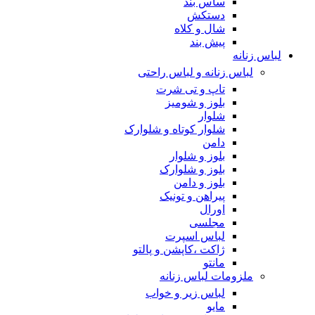
ساس بند
دستکش
شال و کلاه
پیش بند
لباس زنانه
لباس زنانه و لباس راحتی
تاپ و تی شرت
بلوز و شومیز
شلوار
شلوار کوتاه و شلوارک
دامن
بلوز و شلوار
بلوز و شلوارک
بلوز و دامن
پیراهن و تونیک
اورال
مجلسی
لباس اسپرت
ژاکت ،کاپشن و پالتو
مانتو
ملزومات لباس زنانه
لباس زیر و خواب
مایو