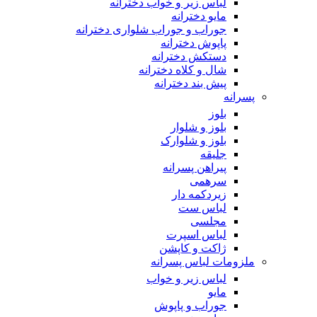
لباس زیر و خواب دخترانه
مایو دخترانه
جوراب و جوراب شلواری دخترانه
پاپوش دخترانه
دستکش دخترانه
شال و کلاه دخترانه
پیش بند دخترانه
پسرانه
بلوز
بلوز و شلوار
بلوز و شلوارک
جلیقه
پیراهن پسرانه
سرهمی
زیردکمه دار
لباس ست
مجلسی
لباس اسپرت
ژاکت و کاپشن
ملزومات لباس پسرانه
لباس زیر و خواب
مایو
جوراب و پاپوش