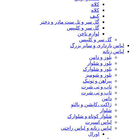
کلاه
کلاه
کیف
گل سر و تل ست مادر و دختر
گل سر و کلیپس
لوازم ناخن
گل سر و کلیپس
لباس بارداری و سایز بزرگ
لباس زنانه
بلوز و دامن
بلوز و شلوار
بلوز و شلوارک
بلوز و شومیز
پیراهن و تونیک
تاپ و تی شرت
تاپ و تی شرت
دامن
ژاکت ،کاپشن و پالتو
شلوار
شلوار کوتاه و شلوارک
لباس اسپرت
لباس زنانه و لباس راحتی
اورال