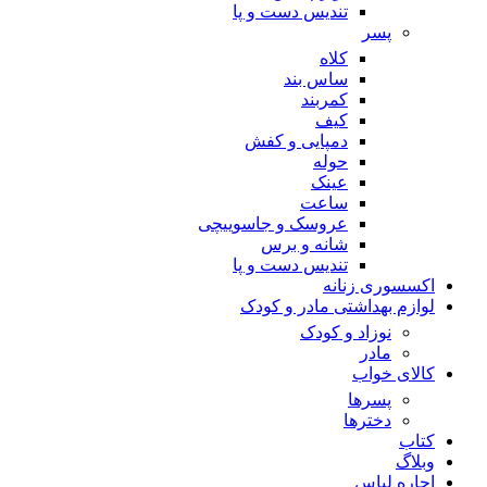
تندیس دست و پا
پسر
کلاه
ساس بند
کمربند
کیف
دمپایی و کفش
حوله
عینک
ساعت
عروسک و جاسوییچی
شانه و برس
تندیس دست و پا
اکسسوری زنانه
لوازم بهداشتی مادر و کودک
نوزاد و کودک
مادر
کالای خواب
پسرها
دخترها
کتاب
وبلاگ
اجاره لباس