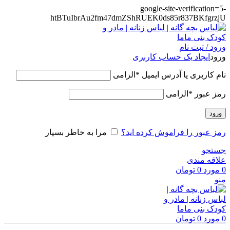
google-site-verification=5-
htBTuIbrAu2fm47dmZShRUEK0ds85r837BKfgrzjU
ورود / ثبت نام
ورود
ایجاد یک حساب کاربری
نام کاربری یا آدرس ایمیل
*
الزامی
رمز عبور
*
الزامی
ورود
رمز عبور را فراموش کرده اید؟
مرا به خاطر بسپار
جستجو
علاقه مندی
0
مورد
0
تومان
منو
0
مورد
0
تومان