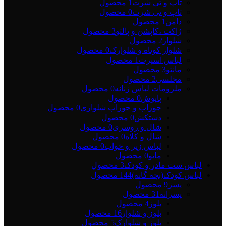
تاپ و تی شرت
1 محصول
تاپ و تی شرت
0 محصول
دامن
1 محصول
ژاکت ،کاپشن و پالتو
3 محصول
شلوار
2 محصول
شلوار کوتاه و شلوارک
0 محصول
لباس اسپرت
1 محصول
مانتو
3 محصول
مجلسی
2 محصول
ملزومات لباس زنانه
0 محصول
پاپوش
0 محصول
جوراب و جوراب شلواری
0 محصول
دستکش
0 محصول
شال و روسری
0 محصول
شال و کلاه
0 محصول
لباس زیر و خواب
0 محصول
مایو
0 محصول
لباس ست مادر و کودک
3 محصول
لباس کودک(بچه گانه)
144 محصول
پسر
9 محصول
پسرانه
31 محصول
بلوز
4 محصول
بلوز و شلوار
16 محصول
بلوز و شلوارک
5 محصول