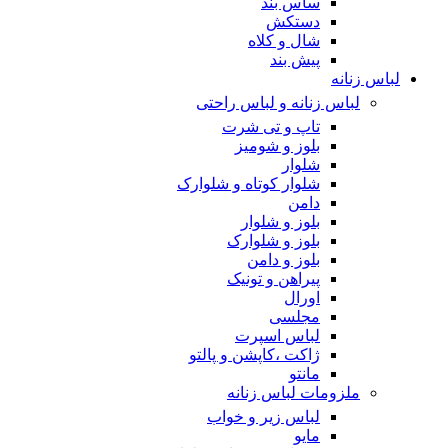
ساس بند
دستکش
شال و کلاه
پیش بند
لباس زنانه
لباس زنانه و لباس راحتی
تاپ و تی شرت
بلوز و شومیز
شلوار
شلوار کوتاه و شلوارک
دامن
بلوز و شلوار
بلوز و شلوارک
بلوز و دامن
پیراهن و تونیک
اورال
مجلسی
لباس اسپرت
ژاکت ،کاپشن و پالتو
مانتو
ملزومات لباس زنانه
لباس زیر و خواب
مایو