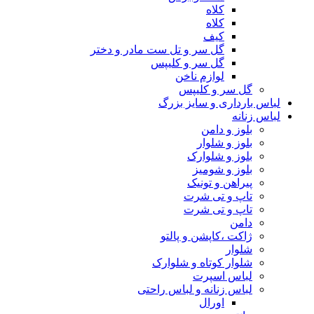
کلاه
کلاه
کیف
گل سر و تل ست مادر و دختر
گل سر و کلیپس
لوازم ناخن
گل سر و کلیپس
لباس بارداری و سایز بزرگ
لباس زنانه
بلوز و دامن
بلوز و شلوار
بلوز و شلوارک
بلوز و شومیز
پیراهن و تونیک
تاپ و تی شرت
تاپ و تی شرت
دامن
ژاکت ،کاپشن و پالتو
شلوار
شلوار کوتاه و شلوارک
لباس اسپرت
لباس زنانه و لباس راحتی
اورال