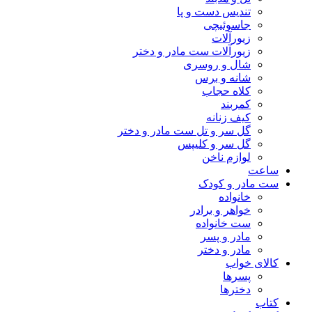
تندیس دست و پا
جاسوئیچی
زیورآلات
زیورآلات ست مادر و دختر
شال و روسری
شانه و برس
کلاه حجاب
کمربند
کیف زنانه
گل سر و تل ست مادر و دختر
گل سر و کلیپس
لوازم ناخن
ساعت
ست مادر و کودک
خانواده
خواهر و برادر
ست خانواده
مادر و پسر
مادر و دختر
کالای خواب
پسرها
دخترها
کتاب