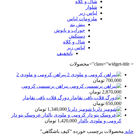
شال و کلاه
شلوار
لباس زیر
ملزومات لباس
پیش بند
جوراب و پاپوش
دستکش
شال و کلاه
لباس زیر
باتخفیف
< class="widget-title">محصولات
پیراهن کرومی و ملودی 2
700,000
تومان
پیراهن پرنسسی کرومی
2,870,000
تومان
دورگ قلاب بافی نقابدار
650,000
تومان
شومیز دلربا
1,340,000
تومان
عروسک پتو دار
کرومی و ملودی بالدار
1,420,000
تومان
خانه
محصولات برچسب خورده “کیف باشگاهی”