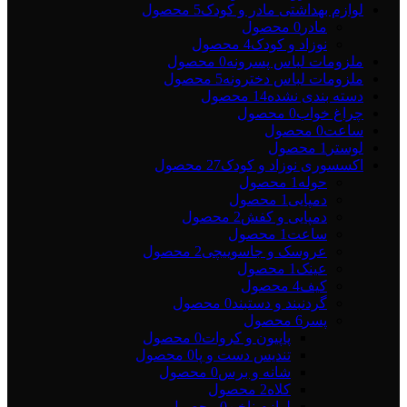
لوازم بهداشتی مادر و کودک
5 محصول
مادر
0 محصول
نوزاد و کودک
4 محصول
ملزومات لباس پسرونه
0 محصول
ملزومات لباس دخترونه
5 محصول
دسته بندی نشده
14 محصول
چراغ خواب
0 محصول
ساعت
0 محصول
لوستر
1 محصول
اکسسوری نوزاد و کودک
27 محصول
حوله
1 محصول
دمپایی
1 محصول
دمپایی و کفش
2 محصول
ساعت
1 محصول
عروسک و جاسوییچی
2 محصول
عینک
1 محصول
کیف
4 محصول
گردنبند و دستبند
0 محصول
پسر
6 محصول
پاپیون و کروات
0 محصول
تندیس دست و پا
0 محصول
شانه و برس
0 محصول
کلاه
2 محصول
لوازم ناخن
0 محصول