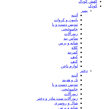
کفش کودک
کودک
پسر
آئینه
پاپیون و کروات
تندیس دست و پا
جاسوئیچی
زیورآلات
ساس بند
شانه و برس
کلاه
کمربند
کیف
کیف
لوازم ناخن
دختر
آئینه
تل و هدبند
تندیس دست و پا
جاسوئیچی
زیورآلات
زیورآلات ست مادر و دختر
شال و روسری
شانه و برس