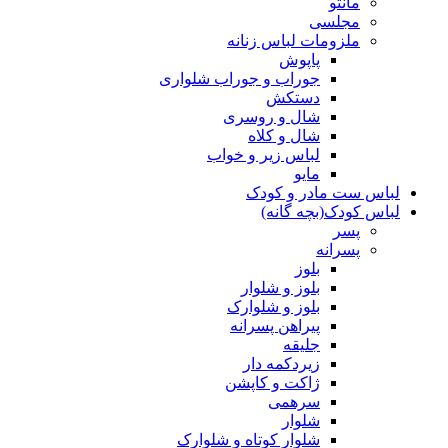
مانتو
مجلسی
ملزومات لباس زنانه
پاپوش
جوراب و جوراب شلواری
دستکش
شال و روسری
شال و کلاه
لباس زیر و خواب
مایو
لباس ست مادر و کودک
لباس کودک(بچه گانه)
پسر
پسرانه
بلوز
بلوز و شلوار
بلوز و شلوارک
پیراهن پسرانه
جلیقه
زیردکمه دار
ژاکت و کاپشن
سرهمی
شلوار
شلوار کوتاه و شلوارک