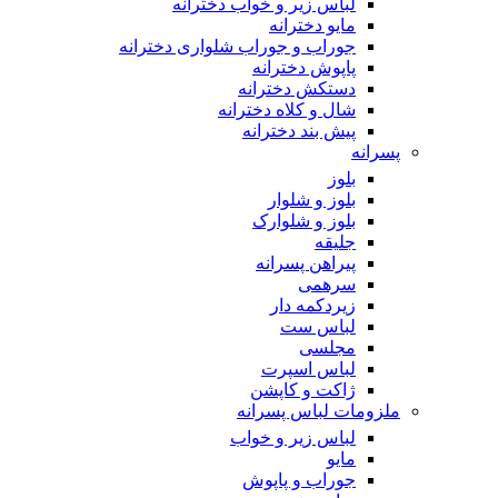
لباس زیر و خواب دخترانه
مایو دخترانه
جوراب و جوراب شلواری دخترانه
پاپوش دخترانه
دستکش دخترانه
شال و کلاه دخترانه
پیش بند دخترانه
پسرانه
بلوز
بلوز و شلوار
بلوز و شلوارک
جلیقه
پیراهن پسرانه
سرهمی
زیردکمه دار
لباس ست
مجلسی
لباس اسپرت
ژاکت و کاپشن
ملزومات لباس پسرانه
لباس زیر و خواب
مایو
جوراب و پاپوش