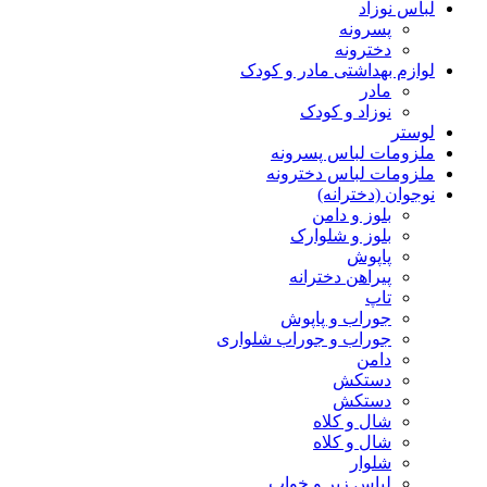
لباس نوزاد
پسرونه
دخترونه
لوازم بهداشتی مادر و کودک
مادر
نوزاد و کودک
لوستر
ملزومات لباس پسرونه
ملزومات لباس دخترونه
نوجوان (دخترانه)
بلوز و دامن
بلوز و شلوارک
پاپوش
پیراهن دخترانه
تاپ
جوراب و پاپوش
جوراب و جوراب شلواری
دامن
دستکش
دستکش
شال و کلاه
شال و کلاه
شلوار
لباس زیر و خواب