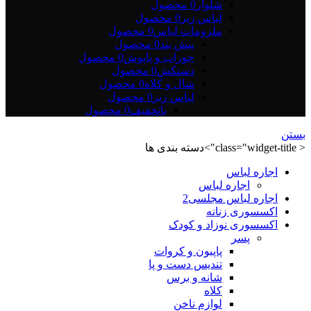
شلوار
0 محصول
لباس زیر
0 محصول
ملزومات لباس
0 محصول
پیش بند
0 محصول
جوراب و پاپوش
0 محصول
دستکش
0 محصول
شال و کلاه
0 محصول
لباس زیر
0 محصول
باتخفیف
0 محصول
بستن
< class="widget-title">دسته بندی ها
اجاره لباس
اجاره لباس
اجاره لباس مجلسی2
اکسسوری زنانه
اکسسوری نوزاد و کودک
پسر
پاپیون و کروات
تندیس دست و پا
شانه و برس
کلاه
لوازم ناخن