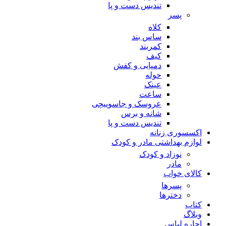
تندیس دست و پا
پسر
کلاه
ساس بند
کمربند
کیف
دمپایی و کفش
حوله
عینک
ساعت
عروسک و جاسوییچی
شانه و برس
تندیس دست و پا
اکسسوری زنانه
لوازم بهداشتی مادر و کودک
نوزاد و کودک
مادر
کالای خواب
پسرها
دخترها
کتاب
وبلاگ
اجاره لباس