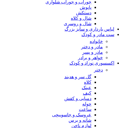
جوراب و جوراب شلواری
پاپوش
دستکش
شال و کلاه
شال و روسری
لباس بارداری و سایز بزرگ
ست مادر و کودک
خانواده
مادر و دختر
مادر و پسر
خواهر و برادر
اکسسوری نوزاد و کودک
دختر
گل سر و هدبند
کلاه
عینک
کیف
دمپایی و کفش
حوله
ساعت
عروسک و جاسوییچی
شانه و برس
لوازم ناخن