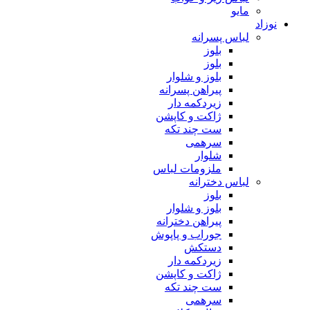
مایو
نوزاد
لباس پسرانه
بلوز
بلوز
بلوز و شلوار
پیراهن پسرانه
زیردکمه دار
ژاکت و کاپشن
ست چند تکه
سرهمی
شلوار
ملزومات لباس
لباس دخترانه
بلوز
بلوز و شلوار
پیراهن دخترانه
جوراب و پاپوش
دستکش
زیردکمه دار
ژاکت و کاپشن
ست چند تکه
سرهمی