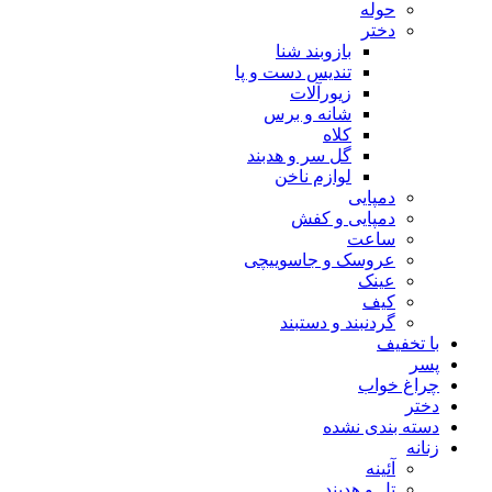
حوله
دختر
بازوبند شنا
تندیس دست و پا
زیورآلات
شانه و برس
کلاه
گل سر و هدبند
لوازم ناخن
دمپایی
دمپایی و کفش
ساعت
عروسک و جاسوییچی
عینک
کیف
گردنبند و دستبند
با تخفیف
پسر
چراغ خواب
دختر
دسته بندی نشده
زنانه
آئینه
تل و هدبند