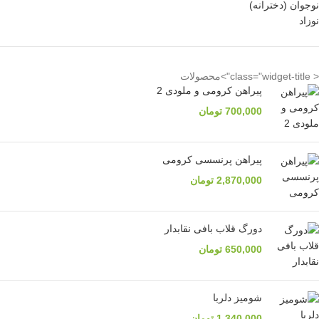
نوجوان (دخترانه)
نوزاد
< class="widget-title">محصولات
پیراهن کرومی و ملودی 2
700,000
تومان
پیراهن پرنسسی کرومی
2,870,000
تومان
دورگ قلاب بافی نقابدار
650,000
تومان
شومیز دلربا
1,340,000
تومان