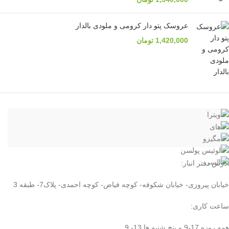
عروسک پتو دار کرومی و ملودی بالدار
1,420,000
تومان
آدرس دفتر انبار:
خیابان پیروزی- خیابان شکوفه- کوچه فیاض- کوچه احمدی- پلاک7- طبقه 3
ساعت کاری:
همه روزه 17-9 و پنج شنبه ها 13- 9