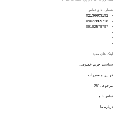
شماره های تماس:
02136603192
09022869718
09192578797
لینک های مفید:
سیاست حریم خصوصی
قوانین و مقررات
مرجوعی کالا
تماس با ما
درباره ما