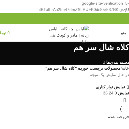
google-site-verification=5-
htBTuIbrAu2fm47dmZShRUEK0ds85r837BKfgrzjU
منو
0
توما
کلاه شال سر هم
دسته بندی‌ها
خانه
محصولات برچسب خورده “کلاه شال سر هم”
در حال نمایش یک نتیجه
نمایش نوار کناری
نمایش
9
24
36
فروخته شده