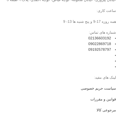
ساعت کاری:
همه روزه 17-9 و پنج شنبه ها 13- 9
شماره های تماس:
02136603192
09022869718
09192578797
لینک های مفید:
سیاست حریم خصوصی
قوانین و مقررات
مرجوعی کالا