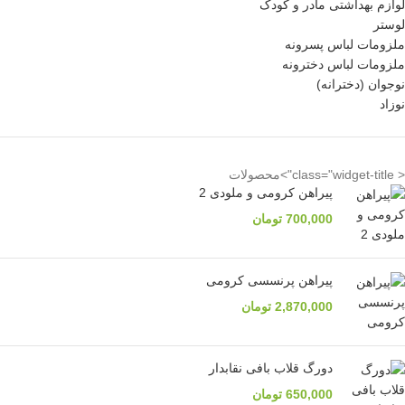
لوازم بهداشتی مادر و کودک
لوستر
ملزومات لباس پسرونه
ملزومات لباس دخترونه
نوجوان (دخترانه)
نوزاد
< class="widget-title">محصولات
پیراهن کرومی و ملودی 2
700,000
تومان
پیراهن پرنسسی کرومی
2,870,000
تومان
دورگ قلاب بافی نقابدار
650,000
تومان