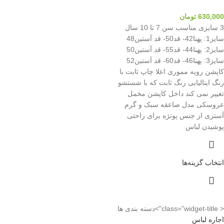
630,000
تومان
3 سایزی مناسب سن 7 تا 10 سال
سایز1: پهنا42- قد50- قد آستین48
سایز2: پهنا44- قد55- قد آستین50
سایز3: پهنا46- قد60- قد آستین52
کاپشن رویه مموری اعلا چاپ ثابت با
رنگ ایتالیایی رنگ ثابت که با شستشو
تغییر نمی کند داخل کاپشن مخمل
عروسکی مدل صاعقه سبک و گرم
آستری از جنس پونژه برای راحتی
پوشیدن لباس
انتخاب گزینه‌ها
< class="widget-title">دسته بندی ها
اجاره لباس