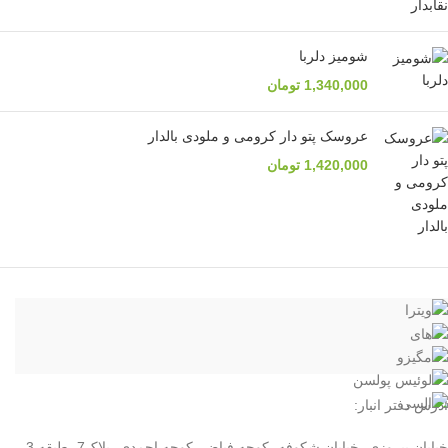
شومیز دلربا
1,340,000
تومان
عروسک پتو دار کرومی و ملودی بالدار
1,420,000
تومان
آدرس دفتر انبار:
خیابان پیروزی- خیابان شکوفه- کوچه فیاض- کوچه احمدی- پلاک7- طبقه 3