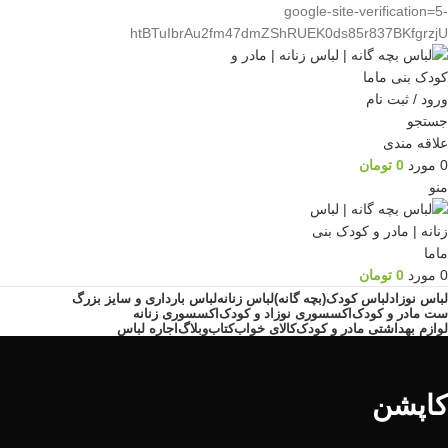
google-site-verification=5-
htBTuIbrAu2fm47dmZShRUEK0ds85r837BKfgrzjU
ورود / ثبت نام
جستجو
علاقه مندی
0
مورد
0
تومان
منو
0
مورد
0
تومان
لباس نوزاد
لباس کودک(بچه گانه)
لباس زنانه
لباس بارداری و سایز بزرگ
ست مادر و کودک
اکسسوری نوزاد و کودک
اکسسوری زنانه
لوازم بهداشتی مادر و کودک
کالای خواب
کتاب
وبلاگ
اجاره لباس
کاپشن