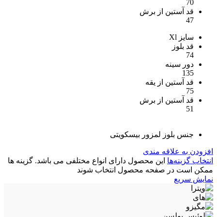
70
قد آستین از برش
47
سایز Xl
قد بلوز
74
دور سینه
135
قد آستین از یقه
75
قد آستین از برش
51
جنس بلوز لمزور بیسکویتی
افزودن به علاقه مندی
انتخاب گزینه‌ها
این محصول دارای انواع مختلفی می باشد. گزینه ها
ممکن است در صفحه محصول انتخاب شوند
نمایش سریع