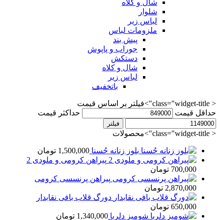
شال و کلاه
شلوار
لباس زیر
ملزومات لباس
پیش بند
جوراب و پاپوش
دستکش
شال و کلاه
لباس زیر
باتخفیف
< class="widget-title">فیلتر بر اساس قیمت
حداقل قیمت
حداکثر قیمت
فیلتر
< class="widget-title">محصولات
بلوز زنانه حُسنا
1,500,000
تومان
پیراهن کرومی و ملودی 2
700,000
تومان
پیراهن پرنسسی کرومی
2,870,000
تومان
دورگ قلاب بافی نقابدار
650,000
تومان
شومیز دلربا
1,340,000
تومان