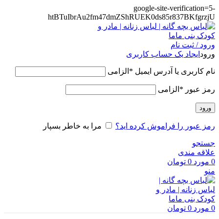
google-site-verification=5-
htBTuIbrAu2fm47dmZShRUEK0ds85r837BKfgrzjU
ورود / ثبت نام
ورود
ایجاد یک حساب کاربری
نام کاربری یا آدرس ایمیل
*
الزامی
رمز عبور
*
الزامی
ورود
رمز عبور را فراموش کرده اید؟
مرا به خاطر بسپار
جستجو
علاقه مندی
0
مورد
0
تومان
منو
0
مورد
0
تومان