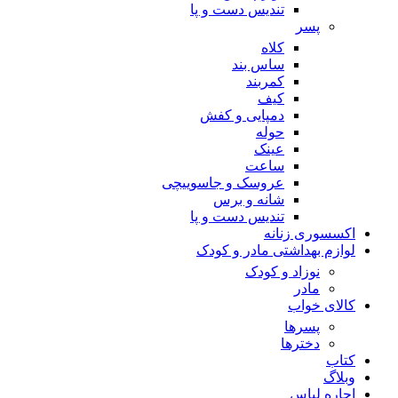
تندیس دست و پا
پسر
کلاه
ساس بند
کمربند
کیف
دمپایی و کفش
حوله
عینک
ساعت
عروسک و جاسوییچی
شانه و برس
تندیس دست و پا
اکسسوری زنانه
لوازم بهداشتی مادر و کودک
نوزاد و کودک
مادر
کالای خواب
پسرها
دخترها
کتاب
وبلاگ
اجاره لباس