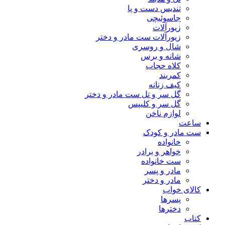
تندیس دست و پا
جاسوئیچی
زیورآلات
زیورآلات ست مادر و دختر
شال و روسری
شانه و برس
کلاه حجاب
کمربند
کیف زنانه
گل سر و تل ست مادر و دختر
گل سر و کلیپس
لوازم ناخن
ساعت
ست مادر و کودک
خانواده
خواهر و برادر
ست خانواده
مادر و پسر
مادر و دختر
کالای خواب
پسرها
دخترها
کتاب