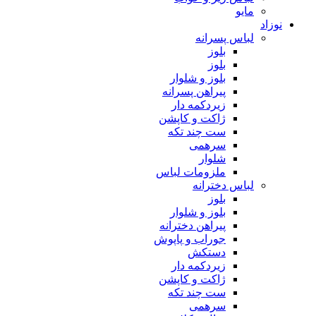
مایو
نوزاد
لباس پسرانه
بلوز
بلوز
بلوز و شلوار
پیراهن پسرانه
زیردکمه دار
ژاکت و کاپشن
ست چند تکه
سرهمی
شلوار
ملزومات لباس
لباس دخترانه
بلوز
بلوز و شلوار
پیراهن دخترانه
جوراب و پاپوش
دستکش
زیردکمه دار
ژاکت و کاپشن
ست چند تکه
سرهمی