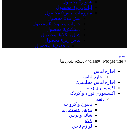
شلوار
0 محصول
لباس زیر
0 محصول
ملزومات لباس
0 محصول
پیش بند
0 محصول
جوراب و پاپوش
0 محصول
دستکش
0 محصول
شال و کلاه
0 محصول
لباس زیر
0 محصول
باتخفیف
0 محصول
بستن
< class="widget-title">دسته بندی ها
اجاره لباس
اجاره لباس
اجاره لباس مجلسی2
اکسسوری زنانه
اکسسوری نوزاد و کودک
پسر
پاپیون و کروات
تندیس دست و پا
شانه و برس
کلاه
لوازم ناخن