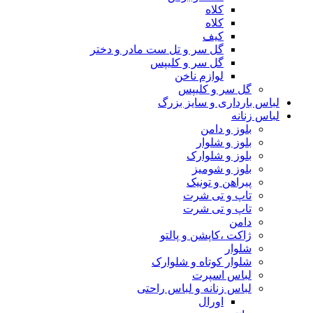
کلاه
کلاه
کیف
گل سر و تل ست مادر و دختر
گل سر و کلیپس
لوازم ناخن
گل سر و کلیپس
لباس بارداری و سایز بزرگ
لباس زنانه
بلوز و دامن
بلوز و شلوار
بلوز و شلوارک
بلوز و شومیز
پیراهن و تونیک
تاپ و تی شرت
تاپ و تی شرت
دامن
ژاکت ،کاپشن و پالتو
شلوار
شلوار کوتاه و شلوارک
لباس اسپرت
لباس زنانه و لباس راحتی
اورال