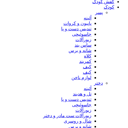
کفش کودک
کودک
پسر
آئینه
پاپیون و کروات
تندیس دست و پا
جاسوئیچی
زیورآلات
ساس بند
شانه و برس
کلاه
کمربند
کیف
کیف
لوازم ناخن
دختر
آئینه
تل و هدبند
تندیس دست و پا
جاسوئیچی
زیورآلات
زیورآلات ست مادر و دختر
شال و روسری
شانه و برس