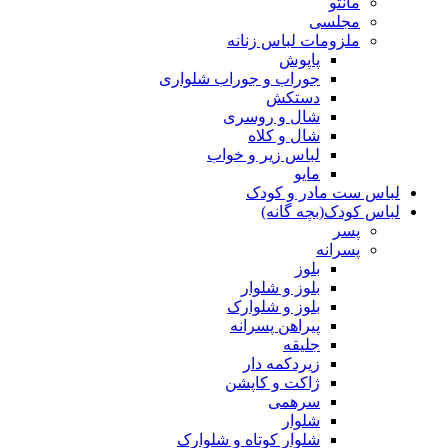
مانتو
مجلسی
ملزومات لباس زنانه
پاپوش
جوراب و جوراب شلواری
دستکش
شال و روسری
شال و کلاه
لباس زیر و خواب
مایو
لباس ست مادر و کودک
لباس کودک(بچه گانه)
پسر
پسرانه
بلوز
بلوز و شلوار
بلوز و شلوارک
پیراهن پسرانه
جلیقه
زیردکمه دار
ژاکت و کاپشن
سرهمی
شلوار
شلوار کوتاه و شلوارک