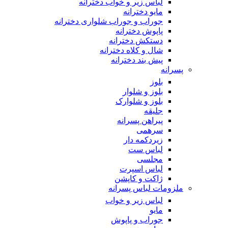
لباس زیر و خواب دخترانه
مایو دخترانه
جوراب و جوراب شلواری دخترانه
پاپوش دخترانه
دستکش دخترانه
شال و کلاه دخترانه
پیش بند دخترانه
پسرانه
بلوز
بلوز و شلوار
بلوز و شلوارک
جلیقه
پیراهن پسرانه
سرهمی
زیردکمه دار
لباس ست
مجلسی
لباس اسپرت
ژاکت و کاپشن
ملزومات لباس پسرانه
لباس زیر و خواب
مایو
جوراب و پاپوش