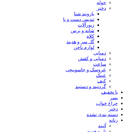
حوله
دختر
بازوبند شنا
تندیس دست و پا
زیورآلات
شانه و برس
کلاه
گل سر و هدبند
لوازم ناخن
دمپایی
دمپایی و کفش
ساعت
عروسک و جاسوییچی
عینک
کیف
گردنبند و دستبند
با تخفیف
پسر
چراغ خواب
دختر
دسته بندی نشده
زنانه
آئینه
تل و هدبند