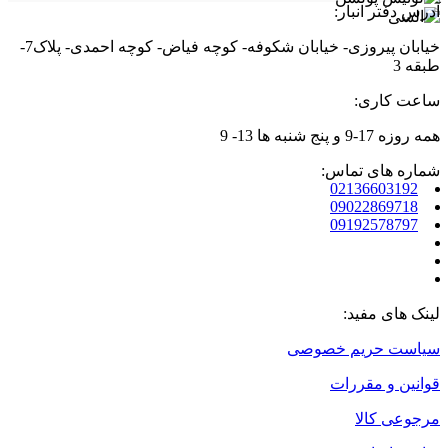
آدرس دفتر انبار:
خیابان پیروزی- خیابان شکوفه- کوچه فیاض- کوچه احمدی- پلاک7-
طبقه 3
ساعت کاری:
همه روزه 17-9 و پنج شنبه ها 13- 9
شماره های تماس:
02136603192
09022869718
09192578797
لینک های مفید:
سیاست حریم خصوصی
قوانین و مقررات
مرجوعی کالا