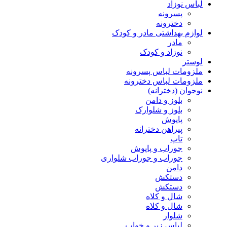
لباس نوزاد
پسرونه
دخترونه
لوازم بهداشتی مادر و کودک
مادر
نوزاد و کودک
لوستر
ملزومات لباس پسرونه
ملزومات لباس دخترونه
نوجوان (دخترانه)
بلوز و دامن
بلوز و شلوارک
پاپوش
پیراهن دخترانه
تاپ
جوراب و پاپوش
جوراب و جوراب شلواری
دامن
دستکش
دستکش
شال و کلاه
شال و کلاه
شلوار
لباس زیر و خواب