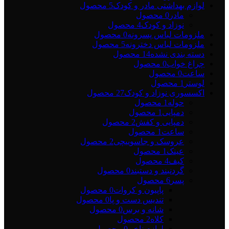
لوازم بهداشتی مادر و کودک
5 محصول
مادر
0 محصول
نوزاد و کودک
4 محصول
ملزومات لباس پسرونه
0 محصول
ملزومات لباس دخترونه
5 محصول
دسته بندی نشده
14 محصول
چراغ خواب
0 محصول
ساعت
0 محصول
لوستر
1 محصول
اکسسوری نوزاد و کودک
27 محصول
حوله
1 محصول
دمپایی
1 محصول
دمپایی و کفش
2 محصول
ساعت
1 محصول
عروسک و جاسوییچی
2 محصول
عینک
1 محصول
کیف
4 محصول
گردنبند و دستبند
0 محصول
پسر
6 محصول
پاپیون و کروات
0 محصول
تندیس دست و پا
0 محصول
شانه و برس
0 محصول
کلاه
2 محصول
لوازم ناخن
0 محصول