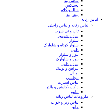
ساس بند
دستکش
شال و کلاه
پیش بند
لباس زنانه
لباس زنانه و لباس راحتی
تاپ و تی شرت
بلوز و شومیز
شلوار
شلوار کوتاه و شلوارک
دامن
بلوز و شلوار
بلوز و شلوارک
بلوز و دامن
پیراهن و تونیک
اورال
مجلسی
لباس اسپرت
ژاکت ،کاپشن و پالتو
مانتو
ملزومات لباس زنانه
لباس زیر و خواب
مایو