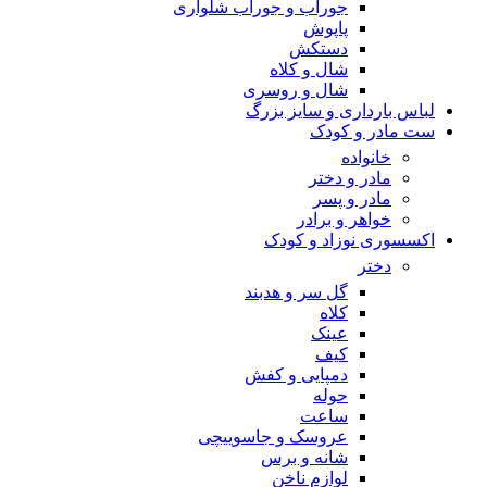
جوراب و جوراب شلواری
پاپوش
دستکش
شال و کلاه
شال و روسری
لباس بارداری و سایز بزرگ
ست مادر و کودک
خانواده
مادر و دختر
مادر و پسر
خواهر و برادر
اکسسوری نوزاد و کودک
دختر
گل سر و هدبند
کلاه
عینک
کیف
دمپایی و کفش
حوله
ساعت
عروسک و جاسوییچی
شانه و برس
لوازم ناخن