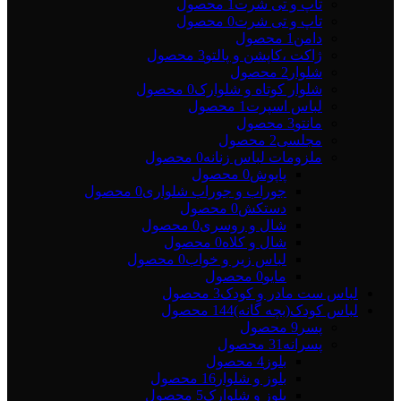
تاپ و تی شرت
1 محصول
تاپ و تی شرت
0 محصول
دامن
1 محصول
ژاکت ،کاپشن و پالتو
3 محصول
شلوار
2 محصول
شلوار کوتاه و شلوارک
0 محصول
لباس اسپرت
1 محصول
مانتو
3 محصول
مجلسی
2 محصول
ملزومات لباس زنانه
0 محصول
پاپوش
0 محصول
جوراب و جوراب شلواری
0 محصول
دستکش
0 محصول
شال و روسری
0 محصول
شال و کلاه
0 محصول
لباس زیر و خواب
0 محصول
مایو
0 محصول
لباس ست مادر و کودک
3 محصول
لباس کودک(بچه گانه)
144 محصول
پسر
9 محصول
پسرانه
31 محصول
بلوز
4 محصول
بلوز و شلوار
16 محصول
بلوز و شلوارک
5 محصول