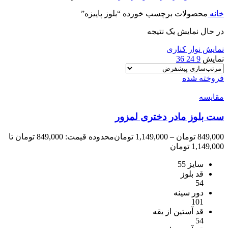
خانه
محصولات برچسب خورده “بلوز پاییزه”
در حال نمایش یک نتیجه
نمایش نوار کناری
نمایش
9
24
36
فروخته شده
مقايسه
ست بلوز مادر دختری لمزور
849,000
تومان
–
1,149,000
تومان
محدوده قیمت: 849,000 تومان تا
1,149,000 تومان
سایز 55
قد بلوز
54
دور سینه
101
قد آستین از یقه
54