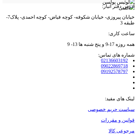
می
آدرس دفتر انبار:
باشد.
گزینه
خیابان پیروزی- خیابان شکوفه- کوچه فیاض- کوچه احمدی- پلاک7-
ها
طبقه 3
ممکن
است
ساعت کاری:
در
صفحه
همه روزه 17-9 و پنج شنبه ها 13- 9
محصول
انتخاب
شماره های تماس:
شوند
02136603192
09022869718
09192578797
لینک های مفید:
سیاست حریم خصوصی
قوانین و مقررات
مرجوعی کالا