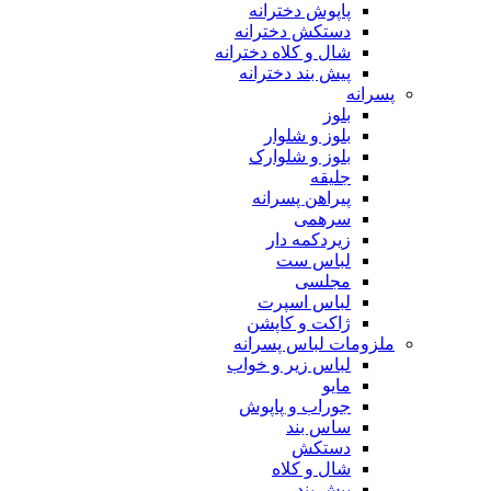
پاپوش دخترانه
دستکش دخترانه
شال و کلاه دخترانه
پیش بند دخترانه
پسرانه
بلوز
بلوز و شلوار
بلوز و شلوارک
جلیقه
پیراهن پسرانه
سرهمی
زیردکمه دار
لباس ست
مجلسی
لباس اسپرت
ژاکت و کاپشن
ملزومات لباس پسرانه
لباس زیر و خواب
مایو
جوراب و پاپوش
ساس بند
دستکش
شال و کلاه
پیش بند