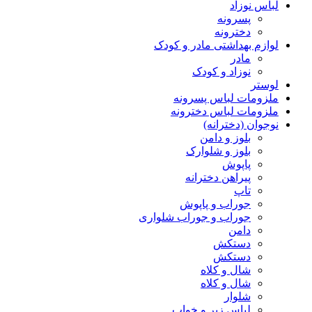
لباس نوزاد
پسرونه
دخترونه
لوازم بهداشتی مادر و کودک
مادر
نوزاد و کودک
لوستر
ملزومات لباس پسرونه
ملزومات لباس دخترونه
نوجوان (دخترانه)
بلوز و دامن
بلوز و شلوارک
پاپوش
پیراهن دخترانه
تاپ
جوراب و پاپوش
جوراب و جوراب شلواری
دامن
دستکش
دستکش
شال و کلاه
شال و کلاه
شلوار
لباس زیر و خواب