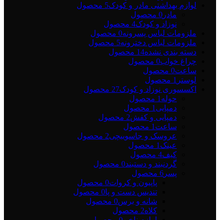
لوازم بهداشتی مادر و کودک
5 محصول
مادر
0 محصول
نوزاد و کودک
4 محصول
ملزومات لباس پسرونه
0 محصول
ملزومات لباس دخترونه
5 محصول
دسته بندی نشده
14 محصول
چراغ خواب
0 محصول
ساعت
0 محصول
لوستر
1 محصول
اکسسوری نوزاد و کودک
27 محصول
حوله
1 محصول
دمپایی
1 محصول
دمپایی و کفش
2 محصول
ساعت
1 محصول
عروسک و جاسوییچی
2 محصول
عینک
1 محصول
کیف
4 محصول
گردنبند و دستبند
0 محصول
پسر
6 محصول
پاپیون و کروات
0 محصول
تندیس دست و پا
0 محصول
شانه و برس
0 محصول
کلاه
2 محصول
لوازم ناخن
0 محصول