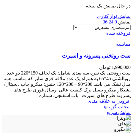
در حال نمایش یک نتیجه
نمایش نوار کناری
نمایش
9
24
36
فروخته شده
مقايسه
ست روتختی پسرونه و اسپرت
1,990,000
تومان
ست روتختی یک نفره سه بعدی شامل: یک لحاف 150*220 دو عدد
روبالشتی 45*65 به همراه یک عدد ملافه فری سایز که مناسب همه
مدل تشک می باشد 200*90 – 200*120 جنس: میکرو چاپ دیجیتال/
پشتکار میکرو تنسل ترک کیفیت عالی ارسال فوری طرح های
پسرونه طرح های اسپرت باب اسفنجی: شماره1
افزودن به علاقه مندی
این
انتخاب گزینه‌ها
محصول
نمایش سریع
دارای
انواع
مختلفی