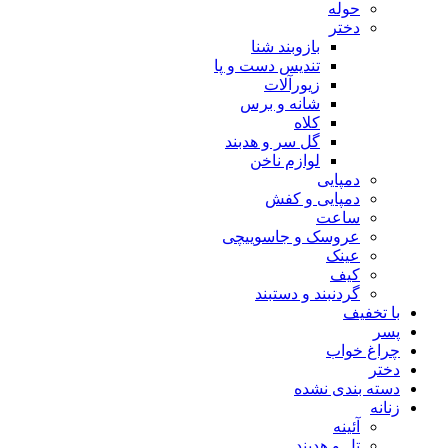
حوله
دختر
بازوبند شنا
تندیس دست و پا
زیورآلات
شانه و برس
کلاه
گل سر و هدبند
لوازم ناخن
دمپایی
دمپایی و کفش
ساعت
عروسک و جاسوییچی
عینک
کیف
گردنبند و دستبند
با تخفیف
پسر
چراغ خواب
دختر
دسته بندی نشده
زنانه
آئینه
تل و هدبند