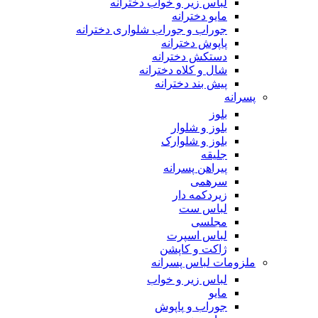
لباس زیر و خواب دخترانه
مایو دخترانه
جوراب و جوراب شلواری دخترانه
پاپوش دخترانه
دستکش دخترانه
شال و کلاه دخترانه
پیش بند دخترانه
پسرانه
بلوز
بلوز و شلوار
بلوز و شلوارک
جلیقه
پیراهن پسرانه
سرهمی
زیردکمه دار
لباس ست
مجلسی
لباس اسپرت
ژاکت و کاپشن
ملزومات لباس پسرانه
لباس زیر و خواب
مایو
جوراب و پاپوش