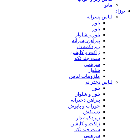
مایو
نوزاد
لباس پسرانه
بلوز
بلوز
بلوز و شلوار
پیراهن پسرانه
زیردکمه دار
ژاکت و کاپشن
ست چند تکه
سرهمی
شلوار
ملزومات لباس
لباس دخترانه
بلوز
بلوز و شلوار
پیراهن دخترانه
جوراب و پاپوش
دستکش
زیردکمه دار
ژاکت و کاپشن
ست چند تکه
سرهمی