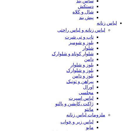
ساس بند
دستکش
شال و کلاه
پیش بند
لباس زنانه
لباس زنانه و لباس راحتی
تاپ و تی شرت
بلوز و شومیز
شلوار
شلوار کوتاه و شلوارک
دامن
بلوز و شلوار
بلوز و شلوارک
بلوز و دامن
پیراهن و تونیک
اورال
مجلسی
لباس اسپرت
ژاکت ،کاپشن و پالتو
مانتو
ملزومات لباس زنانه
لباس زیر و خواب
مایو