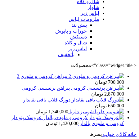
شال و کلاه
شلوار
لباس زیر
ملزومات لباس
پیش بند
جوراب و پاپوش
دستکش
شال و کلاه
لباس زیر
باتخفیف
< class="widget-title">محصولات
پیراهن کرومی و ملودی 2
700,000
تومان
پیراهن پرنسسی کرومی
2,870,000
تومان
دورگ قلاب بافی نقابدار
650,000
تومان
شومیز دلربا
1,340,000
تومان
عروسک پتو دار
کرومی و ملودی بالدار
1,420,000
تومان
خانه
کالای خواب
پسرها