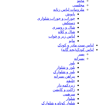
مانتو
مجلسی
ملزومات لباس زنانه
پاپوش
جوراب و جوراب شلواری
دستکش
شال و روسری
شال و کلاه
لباس زیر و خواب
مایو
لباس ست مادر و کودک
لباس کودک(بچه گانه)
پسر
پسرانه
بلوز
بلوز و شلوار
بلوز و شلوارک
پیراهن پسرانه
جلیقه
زیردکمه دار
ژاکت و کاپشن
سرهمی
شلوار
شلوار کوتاه و شلوارک