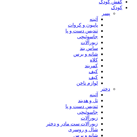
کفش کودک
کودک
پسر
آئینه
پاپیون و کروات
تندیس دست و پا
جاسوئیچی
زیورآلات
ساس بند
شانه و برس
کلاه
کمربند
کیف
کیف
لوازم ناخن
دختر
آئینه
تل و هدبند
تندیس دست و پا
جاسوئیچی
زیورآلات
زیورآلات ست مادر و دختر
شال و روسری
شانه و برس