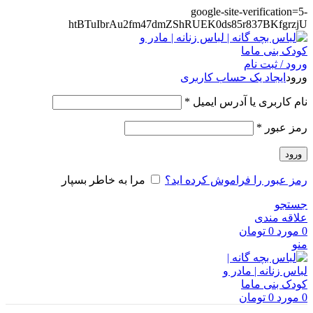
google-site-verification=5-
htBTuIbrAu2fm47dmZShRUEK0ds85r837BKfgrzjU
ورود / ثبت نام
ورود
ایجاد یک حساب کاربری
الزامی
نام کاربری یا آدرس ایمیل
*
الزامی
رمز عبور
*
ورود
رمز عبور را فراموش کرده اید؟
مرا به خاطر بسپار
جستجو
علاقه مندی
0
مورد
0
تومان
منو
0
مورد
0
تومان