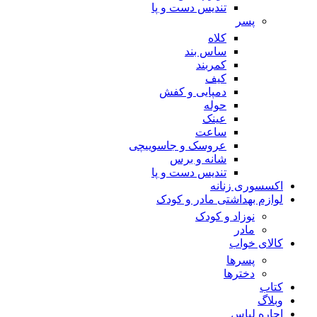
تندیس دست و پا
پسر
کلاه
ساس بند
کمربند
کیف
دمپایی و کفش
حوله
عینک
ساعت
عروسک و جاسوییچی
شانه و برس
تندیس دست و پا
اکسسوری زنانه
لوازم بهداشتی مادر و کودک
نوزاد و کودک
مادر
کالای خواب
پسرها
دخترها
کتاب
وبلاگ
اجاره لباس