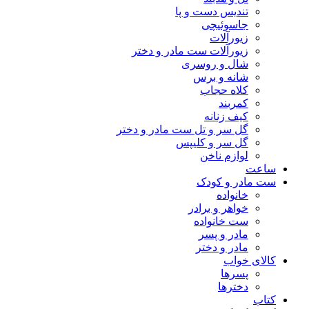
تندیس دست و پا
جاسوئیچی
زیورآلات
زیورآلات ست مادر و دختر
شال و روسری
شانه و برس
کلاه حجاب
کمربند
کیف زنانه
گل سر و تل ست مادر و دختر
گل سر و کلیپس
لوازم ناخن
ساعت
ست مادر و کودک
خانواده
خواهر و برادر
ست خانواده
مادر و پسر
مادر و دختر
کالای خواب
پسرها
دخترها
کتاب