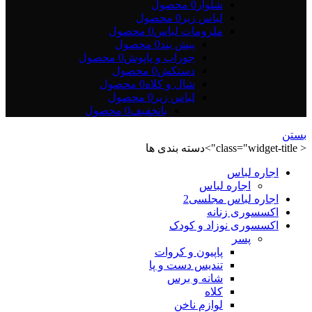
شلوار
0 محصول
لباس زیر
0 محصول
ملزومات لباس
0 محصول
پیش بند
0 محصول
جوراب و پاپوش
0 محصول
دستکش
0 محصول
شال و کلاه
0 محصول
لباس زیر
0 محصول
باتخفیف
0 محصول
بستن
< class="widget-title">دسته بندی ها
اجاره لباس
اجاره لباس
اجاره لباس مجلسی2
اکسسوری زنانه
اکسسوری نوزاد و کودک
پسر
پاپیون و کروات
تندیس دست و پا
شانه و برس
کلاه
لوازم ناخن