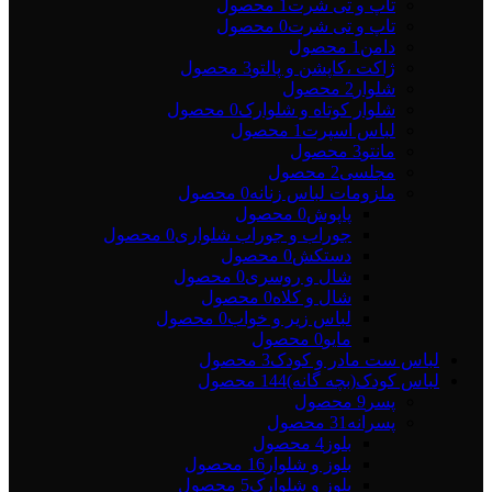
تاپ و تی شرت
1 محصول
تاپ و تی شرت
0 محصول
دامن
1 محصول
ژاکت ،کاپشن و پالتو
3 محصول
شلوار
2 محصول
شلوار کوتاه و شلوارک
0 محصول
لباس اسپرت
1 محصول
مانتو
3 محصول
مجلسی
2 محصول
ملزومات لباس زنانه
0 محصول
پاپوش
0 محصول
جوراب و جوراب شلواری
0 محصول
دستکش
0 محصول
شال و روسری
0 محصول
شال و کلاه
0 محصول
لباس زیر و خواب
0 محصول
مایو
0 محصول
لباس ست مادر و کودک
3 محصول
لباس کودک(بچه گانه)
144 محصول
پسر
9 محصول
پسرانه
31 محصول
بلوز
4 محصول
بلوز و شلوار
16 محصول
بلوز و شلوارک
5 محصول