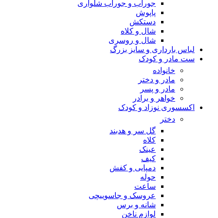
جوراب و جوراب شلواری
پاپوش
دستکش
شال و کلاه
شال و روسری
لباس بارداری و سایز بزرگ
ست مادر و کودک
خانواده
مادر و دختر
مادر و پسر
خواهر و برادر
اکسسوری نوزاد و کودک
دختر
گل سر و هدبند
کلاه
عینک
کیف
دمپایی و کفش
حوله
ساعت
عروسک و جاسوییچی
شانه و برس
لوازم ناخن