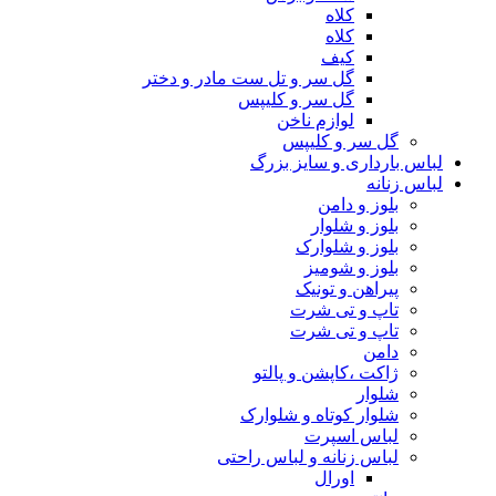
کلاه
کلاه
کیف
گل سر و تل ست مادر و دختر
گل سر و کلیپس
لوازم ناخن
گل سر و کلیپس
لباس بارداری و سایز بزرگ
لباس زنانه
بلوز و دامن
بلوز و شلوار
بلوز و شلوارک
بلوز و شومیز
پیراهن و تونیک
تاپ و تی شرت
تاپ و تی شرت
دامن
ژاکت ،کاپشن و پالتو
شلوار
شلوار کوتاه و شلوارک
لباس اسپرت
لباس زنانه و لباس راحتی
اورال