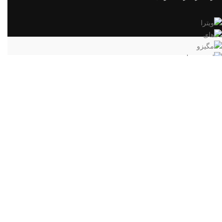
آدرس دفتر انبار:
خیابان پیروزی- خیابان شکوفه- کوچه فیاض- کوچه احمدی- پلاک7- طبقه 3
ساعت کاری:
همه روزه 17-9 و پنج شنبه ها 13- 9
شماره های تماس:
02136603192
09022869718
09192578797