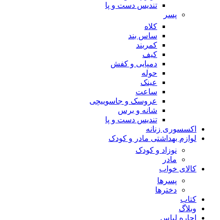
تندیس دست و پا
پسر
کلاه
ساس بند
کمربند
کیف
دمپایی و کفش
حوله
عینک
ساعت
عروسک و جاسوییچی
شانه و برس
تندیس دست و پا
اکسسوری زنانه
لوازم بهداشتی مادر و کودک
نوزاد و کودک
مادر
کالای خواب
پسرها
دخترها
کتاب
وبلاگ
اجاره لباس