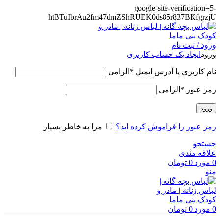
google-site-verification=5-
htBTuIbrAu2fm47dmZShRUEK0ds85r837BKfgrzjU
ورود / ثبت نام
ورود
ایجاد یک حساب کاربری
نام کاربری یا آدرس ایمیل
*
الزامی
رمز عبور
*
الزامی
ورود
رمز عبور را فراموش کرده اید؟
مرا به خاطر بسپار
جستجو
علاقه مندی
0
مورد
0
تومان
منو
0
مورد
0
تومان