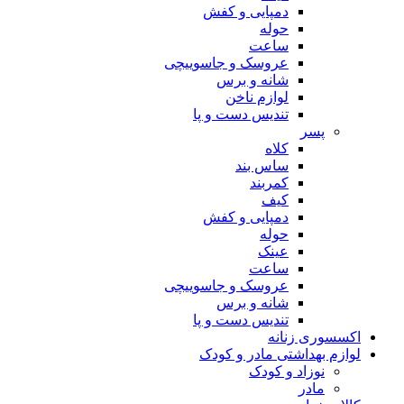
دمپایی و کفش
حوله
ساعت
عروسک و جاسوییچی
شانه و برس
لوازم ناخن
تندیس دست و پا
پسر
کلاه
ساس بند
کمربند
کیف
دمپایی و کفش
حوله
عینک
ساعت
عروسک و جاسوییچی
شانه و برس
تندیس دست و پا
اکسسوری زنانه
لوازم بهداشتی مادر و کودک
نوزاد و کودک
مادر