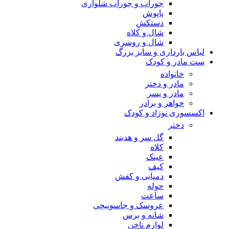
جوراب و جوراب شلواری
پاپوش
دستکش
شال و کلاه
شال و روسری
لباس بارداری و سایز بزرگ
ست مادر و کودک
خانواده
مادر و دختر
مادر و پسر
خواهر و برادر
اکسسوری نوزاد و کودک
دختر
گل سر و هدبند
کلاه
عینک
کیف
دمپایی و کفش
حوله
ساعت
عروسک و جاسوییچی
شانه و برس
لوازم ناخن