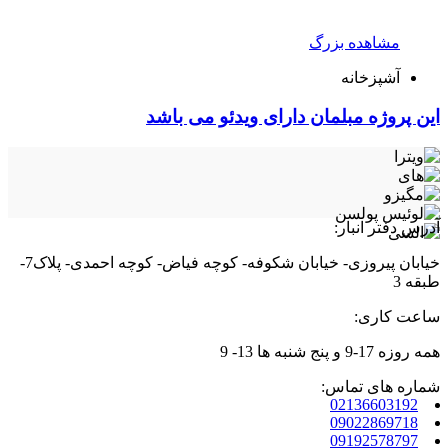
مشاهده بزرگ
آشپزخانه
این پروژه مبلمان دارای ویدئو می باشد
آدرس دفتر انبار:
خیابان پیروزی- خیابان شکوفه- کوچه فیاض- کوچه احمدی- پلاک7-
طبقه 3
ساعت کاری:
همه روزه 17-9 و پنج شنبه ها 13- 9
شماره های تماس:
02136603192
09022869718
09192578797