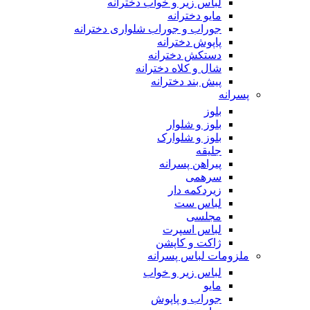
لباس زیر و خواب دخترانه
مایو دخترانه
جوراب و جوراب شلواری دخترانه
پاپوش دخترانه
دستکش دخترانه
شال و کلاه دخترانه
پیش بند دخترانه
پسرانه
بلوز
بلوز و شلوار
بلوز و شلوارک
جلیقه
پیراهن پسرانه
سرهمی
زیردکمه دار
لباس ست
مجلسی
لباس اسپرت
ژاکت و کاپشن
ملزومات لباس پسرانه
لباس زیر و خواب
مایو
جوراب و پاپوش