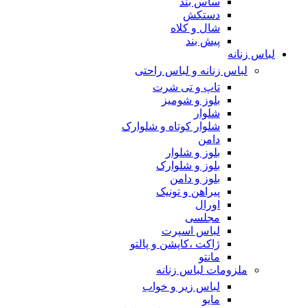
ساس بند
دستکش
شال و کلاه
پیش بند
لباس زنانه
لباس زنانه و لباس راحتی
تاپ و تی شرت
بلوز و شومیز
شلوار
شلوار کوتاه و شلوارک
دامن
بلوز و شلوار
بلوز و شلوارک
بلوز و دامن
پیراهن و تونیک
اورال
مجلسی
لباس اسپرت
ژاکت ،کاپشن و پالتو
مانتو
ملزومات لباس زنانه
لباس زیر و خواب
مایو