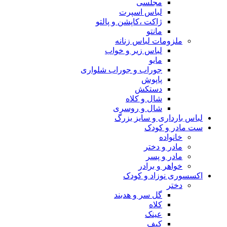
مجلسی
لباس اسپرت
ژاکت ،کاپشن و پالتو
مانتو
ملزومات لباس زنانه
لباس زیر و خواب
مایو
جوراب و جوراب شلواری
پاپوش
دستکش
شال و کلاه
شال و روسری
لباس بارداری و سایز بزرگ
ست مادر و کودک
خانواده
مادر و دختر
مادر و پسر
خواهر و برادر
اکسسوری نوزاد و کودک
دختر
گل سر و هدبند
کلاه
عینک
کیف