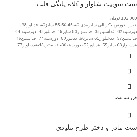
ست سوییت شلوار و کلاه پلنگی قلب
192,000
تومان
جنس: دورس لاکراالی سایزبندی:40-45-50-55 سایز40: قدبلوز38-
دورسینه62- قدآستین35- قدشلوار53 سایز45: قدبلوز43- دورسینه 64-
قدآستین37- قدشلوار61 سایز50: قدبلوز50- دورسینه74- قدآستین45-
قدشلوار68 سایز55: قدبلوز52- دورسینه80- قدآستین48-قدشلوار77
فروخته شده
ست مادر و دختر طرح ملودی