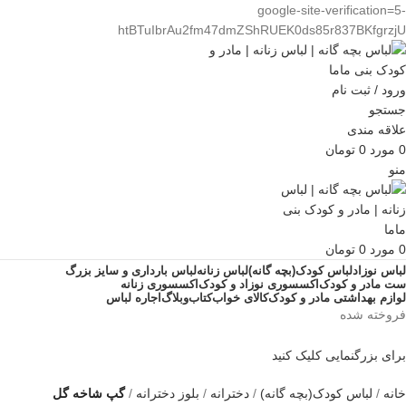
google-site-verification=5-
htBTuIbrAu2fm47dmZShRUEK0ds85r837BKfgrzjU
ورود / ثبت نام
جستجو
علاقه مندی
0
مورد
0
تومان
منو
0
مورد
0
تومان
لباس نوزاد
لباس کودک(بچه گانه)
لباس زنانه
لباس بارداری و سایز بزرگ
ست مادر و کودک
اکسسوری نوزاد و کودک
اکسسوری زنانه
لوازم بهداشتی مادر و کودک
کالای خواب
کتاب
وبلاگ
اجاره لباس
فروخته شده
برای بزرگنمایی کلیک کنید
خانه
لباس کودک(بچه گانه)
دخترانه
بلوز دخترانه
گپ شاخه گل