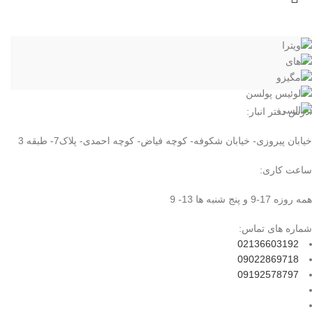
آدرس دفتر انبار:
خیابان پیروزی- خیابان شکوفه- کوچه فیاض- کوچه احمدی- پلاک7- طبقه 3
ساعت کاری:
همه روزه 17-9 و پنج شنبه ها 13- 9
شماره های تماس:
02136603192
09022869718
09192578797