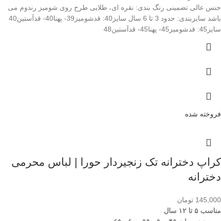
جنس عالی تضمینی رنگ بندی: نقره ای، طلایی طرح روی شومیز رندوم می
باشد سایزبندی: حدود 3 تا 6 سال سایز40: قدشومیز39- پهنا40- قدآستین40
سایز45: قدشومیز45- پهنا45- قدآستین48
فروخته شده
کراپ دخترانه تک زنجیردار حورا | لباس محرمی
دخترانه
145,000
تومان
مناسب ۵ تا ۱۲ سال