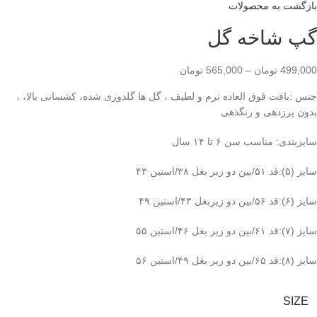
بازگشت به محصولات
گپ شاخه گل
499,000
تومان
–
565,000
تومان
جنس :بافت فوق العاده نرم و لطیف ، گل ها گلدوزی شده، کشسانی بالا، ،
بدون پرزدهی و رنگدهی
سایزبندی: مناسب سن ۶ تا ۱۴ سال
سایز (۸):قد ۶۵/بین دو زیر بغل ۴۹/استین ۵۶
SIZE