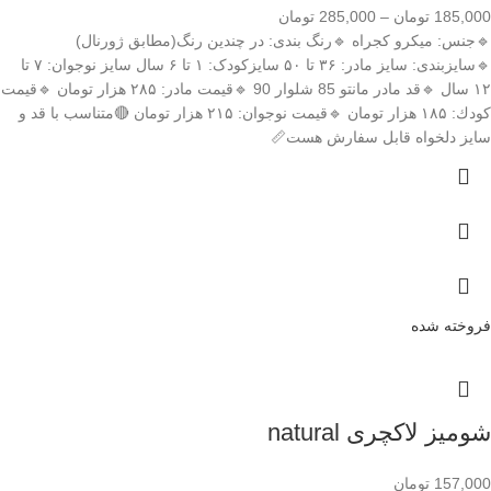
185,000
تومان
–
285,000
تومان
🔹️جنس: ميكرو كجراه 🔹️رنگ بندی: در چندین رنگ(مطابق ژورنال)
🔹️سایزبندی: سایز مادر: ۳۶ تا ۵۰ سایزکودک: ۱ تا ۶ سال سایز نوجوان: ۷ تا
۱۲ سال 🔹️قد مادر مانتو 85 شلوار 90 🔹️قيمت مادر: ۲۸۵ هزار تومان 🔹️قیمت
كودك: ۱۸۵ هزار تومان 🔹️قیمت نوجوان: ۲۱۵ هزار تومان 🔴متناسب با قد و
سایز دلخواه قابل سفارش هست📏
فروخته شده
شومیز لاکچری natural
157,000
تومان