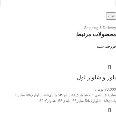
Shipping & Delivery
محصولات مرتبط
فروخته شده
بلوز و شلوار لول
73,000
تومان
سایز40: بلندی39- شلوارک41 سایز45: بلندی44- شلوارک48 سایز50:
بلندی49- شلوارک54 سایز55: بلندی55- شلوارک59