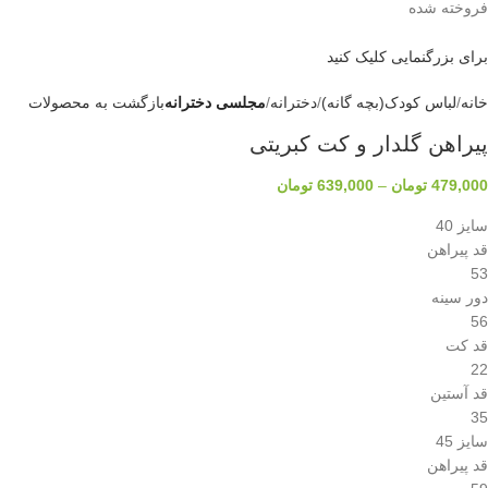
فروخته شده
برای بزرگنمایی کلیک کنید
خانه
لباس کودک(بچه گانه)
دخترانه
مجلسی دخترانه
بازگشت به محصولات
پیراهن گلدار و کت کبریتی
479,000
تومان
–
639,000
تومان
سایز 40
قد پیراهن
53
دور سینه
56
قد کت
22
قد آستین
35
سایز 45
قد پیراهن