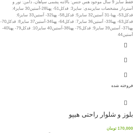
فقط سایز 9 سال موجود هس جنس: بالاتنه پشمی سپاهان، دامن: تور و
آستردار مشخصات سایزبندی: سایز3: قدکل51- پهنا28-آستین30 سایز4:
قدکل53- پهنا-31 آستین32 سایز5: قدکل58- پهنا32- آستین33 سایز6:
قدکل63- پهنا33- آستین36 سایز7: قدکل64- پهنا34-آستین37 سایز8: قدکل70-
پهنا37- آستین39 سایز9: قدکل75- پهنا38-آستین40 سایز10: قدکل79- پهنا40-
آستین44
فروخته شده
بلوز و شلوار راحتی هیپو
170,000
تومان