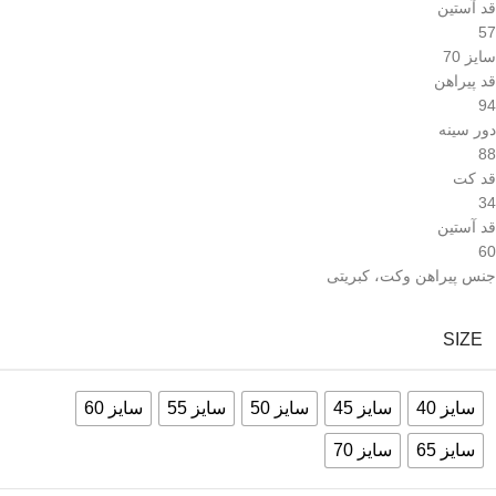
قد آستین
57
سایز 70
قد پیراهن
94
دور سینه
88
قد کت
34
قد آستین
60
جنس پیراهن وکت، کبریتی
SIZE
سایز 40
سایز 45
سایز 50
سایز 55
سایز 60
سایز 65
سایز 70