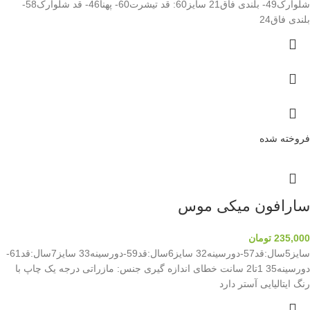
شلوارک49- بلندی فاق21 سایز60: قد تیشرت60- پهنا46- قد شلوارک58-
بلندی فاق24
فروخته شده
سارافون میکی موس
235,000
تومان
سایز5سال:قد57-دورسینه32 سایز6سال:قد59-دورسینه33 سایز7سال:قد61-
دورسینه35 1تا2 سانت خطای اندازه گیری جنس: مازراتی درجه یک چاپ با
رنگ ایتالیایی آستر دارد