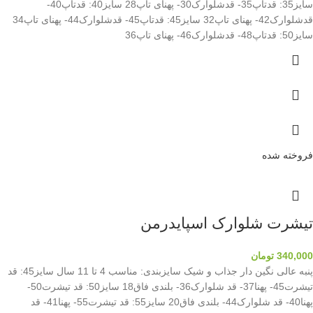
سایز35: قدتاپ35- قدشلوارک30- پهنای تاپ28 سایز40: قدتاپ40-
قدشلوارک42- پهنای تاپ32 سایز45: قدتاپ45- قدشلوارک44- پهنای تاپ34
سایز50: قدتاپ48- قدشلوارک46- پهنای تاپ36
فروخته شده
تیشرت شلوارک اسپایدرمن
340,000
تومان
پنبه عالی نگین دار جذاب و شیک سایزبندی: مناسب 4 تا 11 سال سایز45: قد
تیشرت45- پهنا37- قد شلوارک36- بلندی فاق18 سایز50: قد تیشرت50-
پهنا40- قد شلوارک44- بلندی فاق20 سایز55: قد تیشرت55- پهنا41- قد