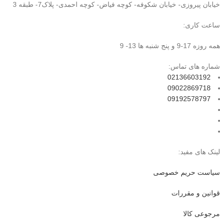
خیابان پیروزی- خیابان شکوفه- کوچه فیاض- کوچه احمدی- پلاک7- طبقه 3
ساعت کاری:
همه روزه 17-9 و پنج شنبه ها 13- 9
شماره های تماس:
02136603192
09022869718
09192578797
لینک های مفید:
سیاست حریم خصوصی
قوانین و مقررات
مرجوعی کالا