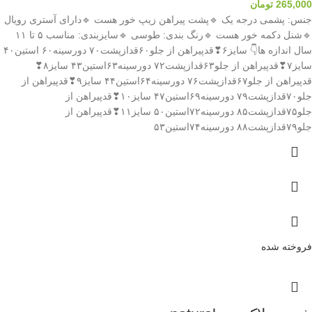
265,000
تومان
جنس: پشمی درجه یک 🔹️پشت پیراهن زیپ خور هست 🔹️دارای آستری رویال
🔹️شنل دکمه خور هست 🔹️رنگ بندی: طوسی 🔹️سایزبندی: مناسب ۵ تا ۱۱
سال اندازه ها👇 سایز۶❣قدپیراهن از جلو۶۰قدازپشت۷۰ دورسینه۶۰ استین۴۰
سایز۷❣قدپیراهن از جلو۶۳قدازپشت۷۲ دورسینه۶۳استین۴۳ سایز۸❣
قدپیراهن از جلو۶۷قدازپشت۷۶ دورسینه۶۴استین۴۴ سایز۹❣قدپیراهن از
جلو۷۰قدازپشت۷۹ دورسینه۶۹استین۴۷ سایز۱۰❣قدپیراهن از
جلو۷۵قدازپشت۸۵ دورسینه۷۲استین۵۰ سایز۱۱❣قدپیراهن از
جلو۷۹قدازپشت۸۸ دورسینه۷۴استین۵۳
فروخته شده