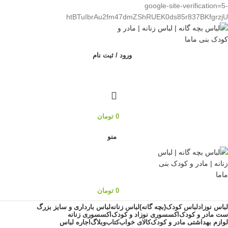
google-site-verification=5-
htBTuIbrAu2fm47dmZShRUEK0ds85r837BKfgrzjU
ورود / ثبت نام
0
تومان
منو
0
تومان
لباس نوزاد
لباس کودک(بچه گانه)
لباس زنانه
لباس بارداری و سایز بزرگ
ست مادر و کودک
اکسسوری نوزاد و کودک
اکسسوری زنانه
لوازم بهداشتی مادر و کودک
کالای خواب
کتاب
وبلاگ
اجاره لباس