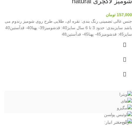
شومیز لاکچری natural
157,000
تومان
جنس عالی تضمینی رنگ بندی: نقره ای، طلایی طرح روی شومیز رندوم می
باشد سایزبندی: حدود 3 تا 6 سال سایز40: قدشومیز39- پهنا40- قدآستین40
سایز45: قدشومیز45- پهنا45- قدآستین48
آدرس دفتر انبار: