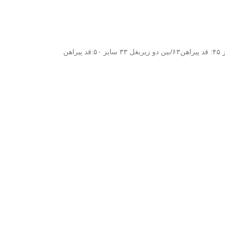
سایز ۴۰:قد پیراهن ۵۷/بین دو زیر بغل۲۹ سایز ۴۵: قد پیراهن۶۳/بین دو زیربغل ۳۳ سایز ۵۰:قد پیراهن