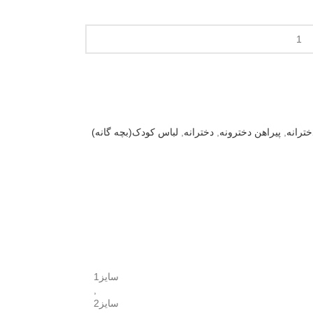
خترانه
,
پیراهن دخترونه
,
دخترانه
,
لباس کودک(بچه گانه)
سایز1
,
سایز2