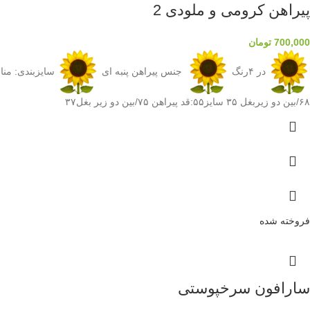
پیراهن کرومی و ملودی 2
700,000
تومان
در ۴رنگ
جنس پیراهن پنبه ای
سایزبندی: مناسب ح
۶۸/بین دو زیربغل ۳۵ سایز۵۵:قد پیراهن ۷۵/بین دو زیر بغل۳۷
فروخته شده
سارافون سرخپوستی