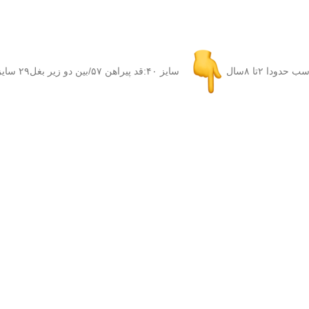
دودا ۲تا ۸سال