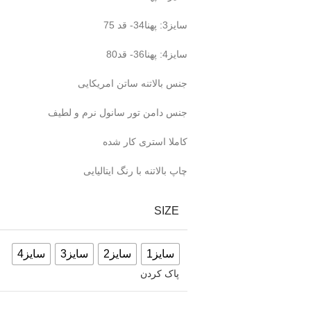
سایز3: پهنا34- قد 75
سایز4: پهنا36- قد80
جنس بالاتنه ساتن امریکایی
جنس دامن تور سانول نرم و لطیف
کاملا استری کار شده
چاپ بالاتنه با رنگ ایتالیایی
SIZE
سایز1
سایز2
سایز3
سایز4
پاک کردن