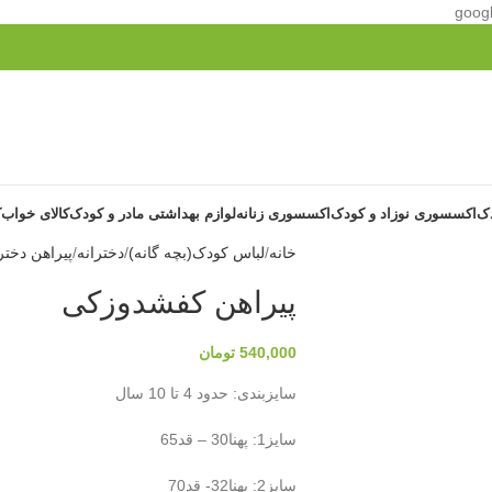
goog
دک
اکسسوری نوزاد و کودک
اکسسوری زنانه
لوازم بهداشتی مادر و کودک
کالای خواب
ک
خانه
لباس کودک(بچه گانه)
دخترانه
پیراهن دختر
پیراهن کفشدوزکی
540,000
تومان
سایزبندی: حدود 4 تا 10 سال
سایز1: پهنا30 – قد65
سایز2: پهنا32- قد70