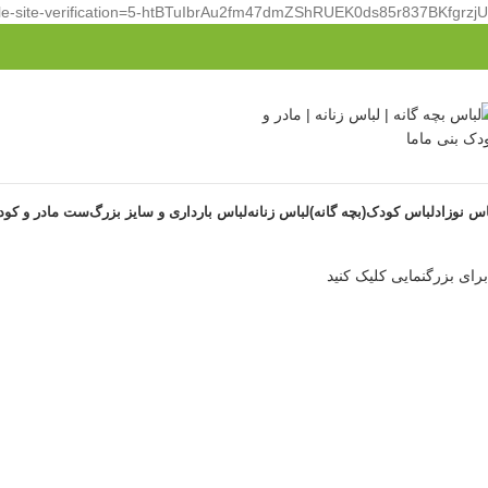
le-site-verification=5-htBTuIbrAu2fm47dmZShRUEK0ds85r837BKfgrzjU
اس نوزاد
لباس کودک(بچه گانه)
لباس زنانه
لباس بارداری و سایز بزرگ
ست مادر و کو
برای بزرگنمایی کلیک کنید