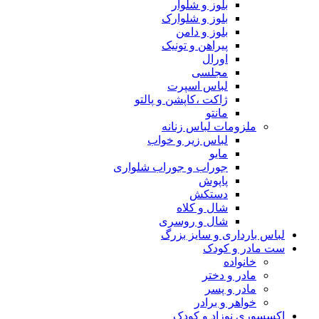
بلوز و شلوار
بلوز و شلوارک
بلوز و دامن
پیراهن و تونیک
اورال
مجلسی
لباس اسپرت
ژاکت ،کاپشن و پالتو
مانتو
ملزومات لباس زنانه
لباس زیر و خواب
مایو
جوراب و جوراب شلواری
پاپوش
دستکش
شال و کلاه
شال و روسری
لباس بارداری و سایز بزرگ
ست مادر و کودک
خانواده
مادر و دختر
مادر و پسر
خواهر و برادر
اکسسوری نوزاد و کودک