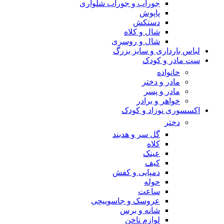
جوراب و جوراب شلواری
پاپوش
دستکش
شال و کلاه
شال و روسری
لباس بارداری و سایز بزرگ
ست مادر و کودک
خانواده
مادر و دختر
مادر و پسر
خواهر و برادر
اکسسوری نوزاد و کودک
دختر
گل سر و هدبند
کلاه
عینک
کیف
دمپایی و کفش
حوله
ساعت
عروسک و جاسوییچی
شانه و برس
لوازم ناخن