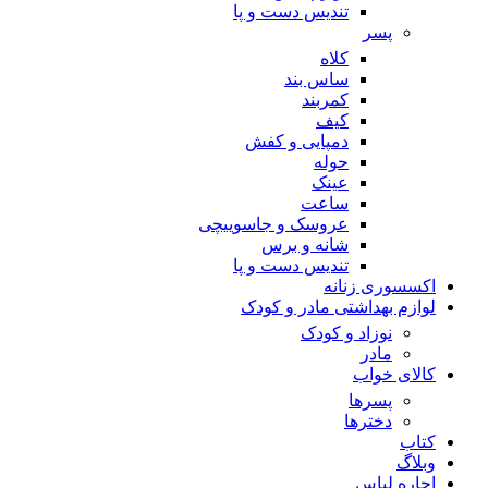
تندیس دست و پا
پسر
کلاه
ساس بند
کمربند
کیف
دمپایی و کفش
حوله
عینک
ساعت
عروسک و جاسوییچی
شانه و برس
تندیس دست و پا
اکسسوری زنانه
لوازم بهداشتی مادر و کودک
نوزاد و کودک
مادر
کالای خواب
پسرها
دخترها
کتاب
وبلاگ
اجاره لباس