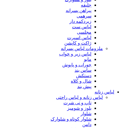
جلیقه
پیراهن پسرانه
سرهمی
زیردکمه دار
لباس ست
مجلسی
لباس اسپرت
ژاکت و کاپشن
ملزومات لباس پسرانه
لباس زیر و خواب
مایو
جوراب و پاپوش
ساس بند
دستکش
شال و کلاه
پیش بند
لباس زنانه
لباس زنانه و لباس راحتی
تاپ و تی شرت
بلوز و شومیز
شلوار
شلوار کوتاه و شلوارک
دامن