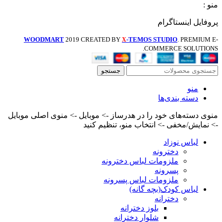
منو :
پروفایل اینستاگرام
WOODMART
2019 CREATED BY
-TEMOS STUDIO
. PREMIUM E-
X
COMMERCE SOLUTIONS.
جستجو
منو
دسته بندی‌ها
منوی دسته‌های خود را در هدرساز -> موبایل -> منوی اصلی موبایل
-> نمایش/مخفی -> انتخاب منو، تنظیم کنید
لباس نوزاد
دخترونه
ملزومات لباس دخترونه
پسرونه
ملزومات لباس پسرونه
لباس کودک(بچه گانه)
دخترانه
بلوز دخترانه
شلوار دخترانه