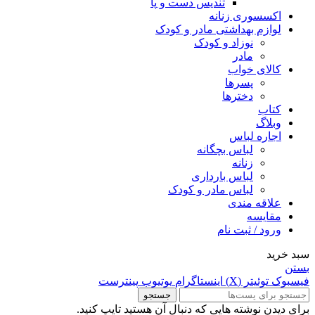
تندیس دست و پا
اکسسوری زنانه
لوازم بهداشتی مادر و کودک
نوزاد و کودک
مادر
کالای خواب
پسرها
دخترها
کتاب
وبلاگ
اجاره لباس
لباس بچگانه
زنانه
لباس بارداری
لباس مادر و کودک
علاقه مندی
مقايسه
ورود / ثبت نام
سبد خرید
بستن
فيسبوک
توئیتر (X)
اینستاگرام
یوتیوب
پینترست
جستجو
برای دیدن نوشته هایی که دنبال آن هستید تایپ کنید.