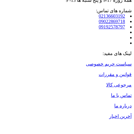
همه روزه 17-9 و پنج شنبه ها 13- 9
شماره های تماس:
02136603192
09022869718
09192578797
لینک های مفید:
سیاست حریم خصوصی
قوانین و مقررات
مرجوعی کالا
تماس با ما
درباره ما
آخرین اخبار