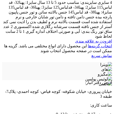
4 سایزی سایزبندی: مناسب حدود 5 تا 13 سال سایز1: پهنا32- قد
لباس115 سایز2: پهنا34- قدلباس125 سایز3: پهنا36- قد لباس135
سایز4: پهنا38- قد لباس145 جنس بالاتنه ساتن و تور جنس پاپیون
پارچه بیده جنس دامن تافته و دامن تور شایان خارجی و نرم
استفاده شده است قسمت بالاتنه نرم و لطیف بدن را اذیت نمی کند
آستر از جنس تافته قسمت سرشانه رگلاژی شده اکسسوری 2 عدد
ساق تور رنگ بندی: آبی و صورتی اختلاف اندازه گیری 1 تا 2 سانت
لحاظ شود
افزودن به علاقه مندی
انتخاب گزینه‌ها
این محصول دارای انواع مختلفی می باشد. گزینه ها
ممکن است در صفحه محصول انتخاب شوند
نمایش سریع
آدرس دفتر انبار:
خیابان پیروزی- خیابان شکوفه- کوچه فیاض- کوچه احمدی- پلاک7-
طبقه 3
ساعت کاری: