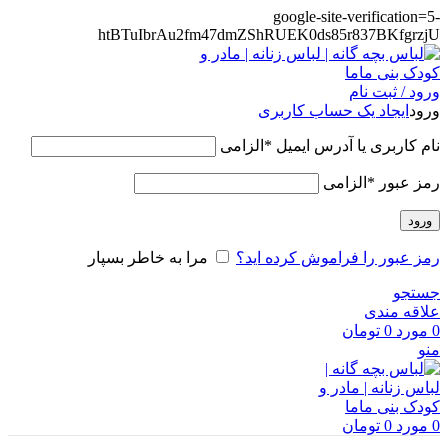
google-site-verification=5-
htBTuIbrAu2fm47dmZShRUEK0ds85r837BKfgrzjU
ورود / ثبت نام
ورود
ایجاد یک حساب کاربری
نام کاربری یا آدرس ایمیل
*
الزامی
رمز عبور
*
الزامی
ورود
رمز عبور را فراموش کرده اید؟
مرا به خاطر بسپار
جستجو
علاقه مندی
0
مورد
0
تومان
منو
0
مورد
0
تومان