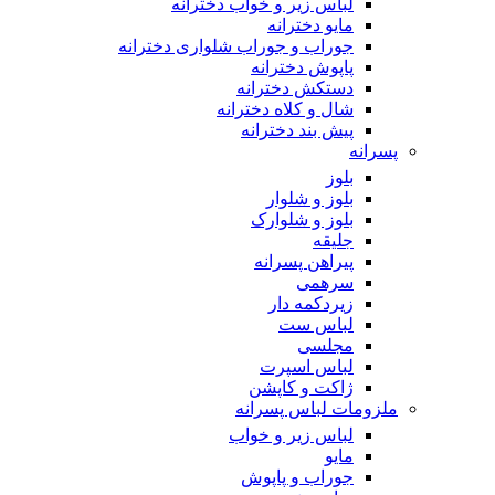
لباس زیر و خواب دخترانه
مایو دخترانه
جوراب و جوراب شلواری دخترانه
پاپوش دخترانه
دستکش دخترانه
شال و کلاه دخترانه
پیش بند دخترانه
پسرانه
بلوز
بلوز و شلوار
بلوز و شلوارک
جلیقه
پیراهن پسرانه
سرهمی
زیردکمه دار
لباس ست
مجلسی
لباس اسپرت
ژاکت و کاپشن
ملزومات لباس پسرانه
لباس زیر و خواب
مایو
جوراب و پاپوش