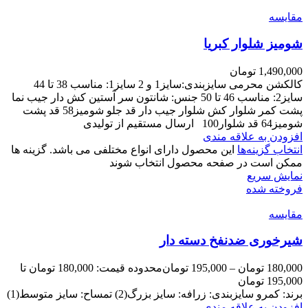
مقايسه
شومیز شلوار کبریا
1,490,000
تومان
کالکشن محرمی سایزبندی:سایز1 و 2 سایز1: مناسب 38 تا 44
سایز2: مناسب 46 تا 50 جنس: شانتون سر آستین کش دار جیب نما
پشت کمر شلوار کش شلوار جیب دار قد جلو شومیز58 قد پشت
شومیز64 قد شلوار100 ارسال مستقیم از تولیدی
افزودن به علاقه مندی
انتخاب گزینه‌ها
این محصول دارای انواع مختلفی می باشد. گزینه ها
ممکن است در صفحه محصول انتخاب شوند
نمایش سریع
فروخته شده
مقايسه
شیرخوری ضدنفخ دسته دار
180,000
تومان
–
195,000
تومان
محدوده قیمت: 180,000 تومان تا
195,000 تومان
برند: کمرو سایزبندی: زرافه: سایز بزرگ(2) تمساح: سایز متوسط(1)
افزودن به علاقه مندی