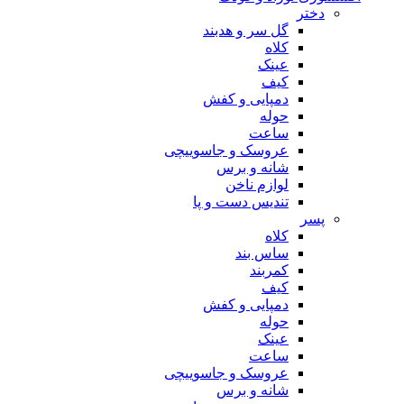
دختر
گل سر و هدبند
کلاه
عینک
کیف
دمپایی و کفش
حوله
ساعت
عروسک و جاسوییچی
شانه و برس
لوازم ناخن
تندیس دست و پا
پسر
کلاه
ساس بند
کمربند
کیف
دمپایی و کفش
حوله
عینک
ساعت
عروسک و جاسوییچی
شانه و برس