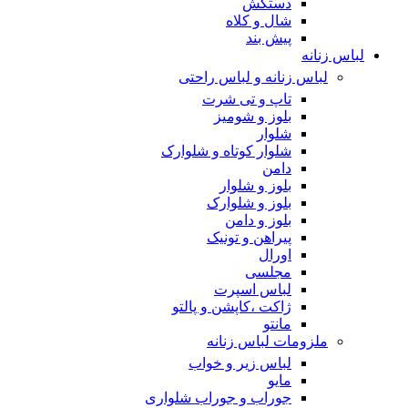
دستکش
شال و کلاه
پیش بند
لباس زنانه
لباس زنانه و لباس راحتی
تاپ و تی شرت
بلوز و شومیز
شلوار
شلوار کوتاه و شلوارک
دامن
بلوز و شلوار
بلوز و شلوارک
بلوز و دامن
پیراهن و تونیک
اورال
مجلسی
لباس اسپرت
ژاکت ،کاپشن و پالتو
مانتو
ملزومات لباس زنانه
لباس زیر و خواب
مایو
جوراب و جوراب شلواری