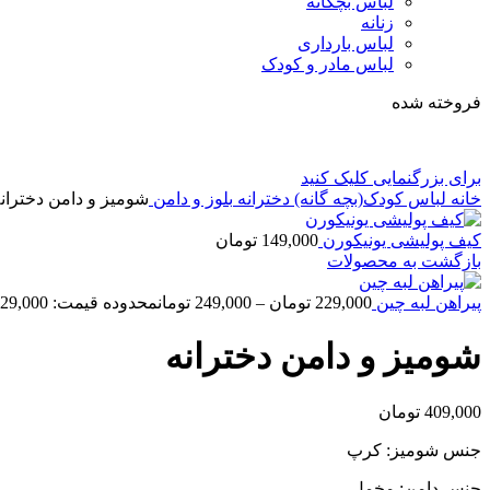
لباس بچگانه
زنانه
لباس بارداری
لباس مادر و کودک
فروخته شده
برای بزرگنمایی کلیک کنید
خانه
لباس کودک(بچه گانه)
دخترانه
بلوز و دامن
شومیز و دامن دختران
کیف پولیشی یونیکورن
149,000
تومان
بازگشت به محصولات
پیراهن لبه چین
229,000
تومان
–
249,000
تومان
محدوده قیمت: 229,000 تومان تا 249,000 تومان
شومیز و دامن دخترانه
409,000
تومان
جنس شومیز: کرپ
جنس دامن: مخمل