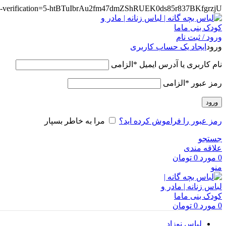
te-verification=5-htBTuIbrAu2fm47dmZShRUEK0ds85r837BKfgrzjU
ورود / ثبت نام
ورود
ایجاد یک حساب کاربری
نام کاربری یا آدرس ایمیل
*
الزامی
رمز عبور
*
الزامی
ورود
رمز عبور را فراموش کرده اید؟
مرا به خاطر بسپار
جستجو
علاقه مندی
0
مورد
0
تومان
منو
0
مورد
0
تومان
لباس نوزاد