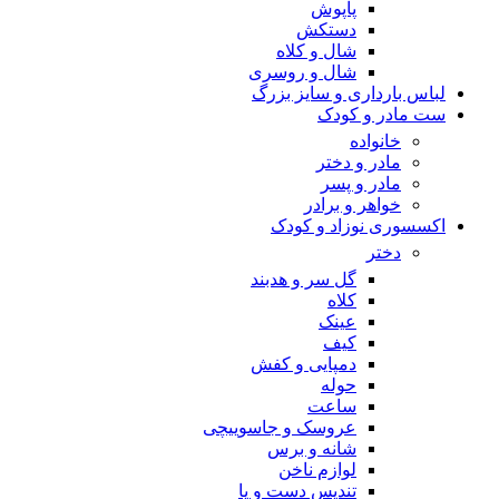
پاپوش
دستکش
شال و کلاه
شال و روسری
لباس بارداری و سایز بزرگ
ست مادر و کودک
خانواده
مادر و دختر
مادر و پسر
خواهر و برادر
اکسسوری نوزاد و کودک
دختر
گل سر و هدبند
کلاه
عینک
کیف
دمپایی و کفش
حوله
ساعت
عروسک و جاسوییچی
شانه و برس
لوازم ناخن
تندیس دست و پا