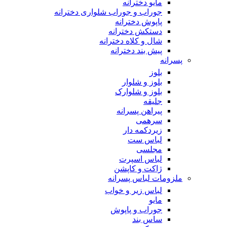
مایو دخترانه
جوراب و جوراب شلواری دخترانه
پاپوش دخترانه
دستکش دخترانه
شال و کلاه دخترانه
پیش بند دخترانه
پسرانه
بلوز
بلوز و شلوار
بلوز و شلوارک
جلیقه
پیراهن پسرانه
سرهمی
زیردکمه دار
لباس ست
مجلسی
لباس اسپرت
ژاکت و کاپشن
ملزومات لباس پسرانه
لباس زیر و خواب
مایو
جوراب و پاپوش
ساس بند