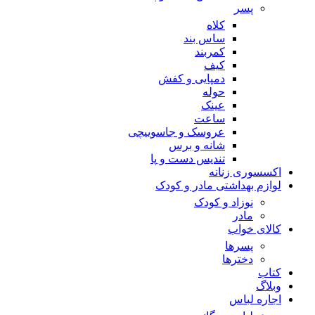
پسر
کلاه
ساس بند
کمربند
کیف
دمپایی و کفش
حوله
عینک
ساعت
عروسک و جاسوییچی
شانه و برس
تندیس دست و پا
اکسسوری زنانه
لوازم بهداشتی مادر و کودک
نوزاد و کودک
مادر
کالای خواب
پسرها
دخترها
کتاب
وبلاگ
اجاره لباس