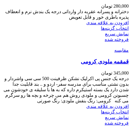
ها
280,000
تومان
ممکن
دخترانه و پسرانه عقربه دار وارداتی درجه یک بندش نرم و انعطاف
است
پذیره باطری خور و قابل تعویض
در
افزودن به علاقه مندی
صفحه
این
انتخاب گزینه‌ها
محصول
محصول
نمایش سریع
انتخاب
دارای
فروخته شده
شوند
انواع
مقايسه
مختلفی
می
قمقمه ملودی کرومی
باشد.
گزینه
ها
345,000
تومان
ممکن
درجه یک جنس پی اکرلیک نشکن ظرفینت 500 سی سی واشردار و
است
بدون نشتی مناسب برای مدرسه سفر- اردو و .. بند قابلیت جدا
در
شدن دارد یک بسته استیکرم داره که به ها با سلیقه ی خودشون می
صفحه
چسبونن کرومی و ملودی روش هم می چرخه و بچه ها رو سرگرم
محصول
می کنه کرومی: رنگ بنفش ملودی: رنگ صورتی
انتخاب
افزودن به علاقه مندی
شوند
این
انتخاب گزینه‌ها
محصول
نمایش سریع
دارای
فروخته شده
انواع