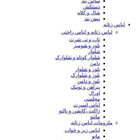
ساس بند
دستکش
شال و کلاه
پیش بند
لباس زنانه
لباس زنانه و لباس راحتی
تاپ و تی شرت
بلوز و شومیز
شلوار
شلوار کوتاه و شلوارک
دامن
بلوز و شلوار
بلوز و شلوارک
بلوز و دامن
پیراهن و تونیک
اورال
مجلسی
لباس اسپرت
ژاکت ،کاپشن و پالتو
مانتو
ملزومات لباس زنانه
لباس زیر و خواب
مایو