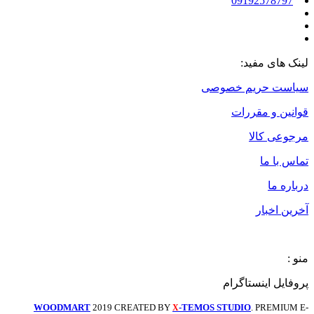
09192578797
لینک های مفید:
سیاست حریم خصوصی
قوانین و مقررات
مرجوعی کالا
تماس با ما
درباره ما
آخرین اخبار
منو :
پروفایل اینستاگرام
WOODMART
2019 CREATED BY
-TEMOS STUDIO
. PREMIUM E-
X