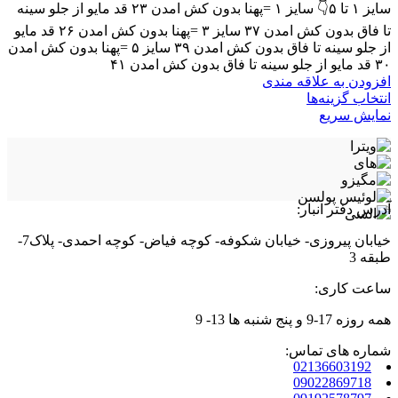
است
سایز ۱ تا ۵👇 سایز ۱ =پهنا بدون کش امدن ۲۳ قد مایو از جلو سینه
در
تا فاق بدون کش امدن ۳۷ سایز ۳ =پهنا بدون کش امدن ۲۶ قد مایو
صفحه
از جلو سینه تا فاق بدون کش امدن ۳۹ سایز ۵ =پهنا بدون کش امدن
محصول
۳۰ قد مایو از جلو سینه تا فاق بدون کش امدن ۴۱
انتخاب
افزودن به علاقه مندی
شوند
این
انتخاب گزینه‌ها
محصول
نمایش سریع
دارای
انواع
مختلفی
می
باشد.
آدرس دفتر انبار:
گزینه
ها
خیابان پیروزی- خیابان شکوفه- کوچه فیاض- کوچه احمدی- پلاک7-
ممکن
طبقه 3
است
در
ساعت کاری:
صفحه
محصول
همه روزه 17-9 و پنج شنبه ها 13- 9
انتخاب
شماره های تماس:
شوند
02136603192
09022869718