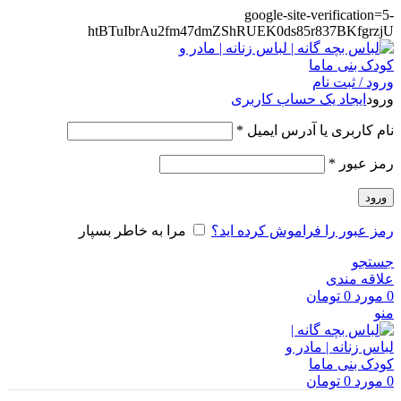
google-site-verification=5-
htBTuIbrAu2fm47dmZShRUEK0ds85r837BKfgrzjU
ورود / ثبت نام
ورود
ایجاد یک حساب کاربری
الزامی
نام کاربری یا آدرس ایمیل
*
الزامی
رمز عبور
*
ورود
رمز عبور را فراموش کرده اید؟
مرا به خاطر بسپار
جستجو
علاقه مندی
0
مورد
0
تومان
منو
0
مورد
0
تومان