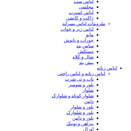
لباس ست
مجلسی
لباس اسپرت
ژاکت و کاپشن
ملزومات لباس پسرانه
لباس زیر و خواب
مایو
جوراب و پاپوش
ساس بند
دستکش
شال و کلاه
پیش بند
لباس زنانه
لباس زنانه و لباس راحتی
تاپ و تی شرت
بلوز و شومیز
شلوار
شلوار کوتاه و شلوارک
دامن
بلوز و شلوار
بلوز و شلوارک
بلوز و دامن
پیراهن و تونیک
اورال