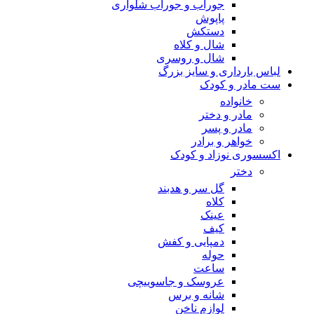
جوراب و جوراب شلواری
پاپوش
دستکش
شال و کلاه
شال و روسری
لباس بارداری و سایز بزرگ
ست مادر و کودک
خانواده
مادر و دختر
مادر و پسر
خواهر و برادر
اکسسوری نوزاد و کودک
دختر
گل سر و هدبند
کلاه
عینک
کیف
دمپایی و کفش
حوله
ساعت
عروسک و جاسوییچی
شانه و برس
لوازم ناخن