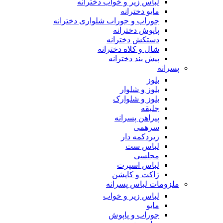
لباس زیر و خواب دخترانه
مایو دخترانه
جوراب و جوراب شلواری دخترانه
پاپوش دخترانه
دستکش دخترانه
شال و کلاه دخترانه
پیش بند دخترانه
پسرانه
بلوز
بلوز و شلوار
بلوز و شلوارک
جلیقه
پیراهن پسرانه
سرهمی
زیردکمه دار
لباس ست
مجلسی
لباس اسپرت
ژاکت و کاپشن
ملزومات لباس پسرانه
لباس زیر و خواب
مایو
جوراب و پاپوش