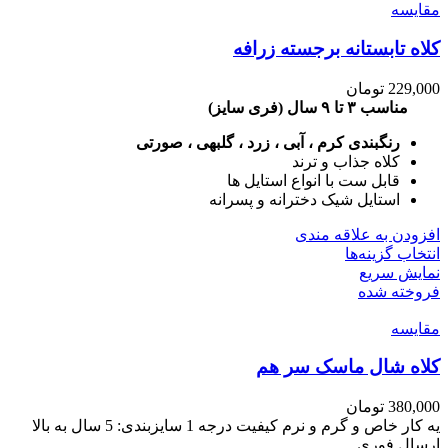
مقايسه
مختلفی
می
کلاه تابستانه برجسته زرافه
باشد.
گزینه
ها
229,000
تومان
ممکن
مناسب ۳ تا ۹ سال (فری سایز)
است
رنگبندی کرم ، آبی ، زرد ، گلبهی ، صورتی
در
کلاه جذاب و ترند
صفحه
قابل ست با انواع استایل ها
محصول
استایل شیک دخترانه و پسرانه
انتخاب
شوند
افزودن به علاقه مندی
این
انتخاب گزینه‌ها
محصول
نمایش سریع
دارای
فروخته شده
انواع
مقايسه
مختلفی
می
کلاه شال ماسک سر هم
باشد.
گزینه
ها
380,000
تومان
ممکن
یه کار خاص و گرم و نرم کیفیت درجه 1 سایزبندی: 5 سال به بالا
است
ارسال فوری