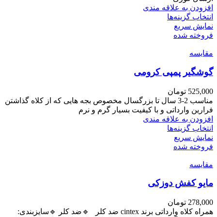
در
افزودن به علاقه مندی
صفحه
این
انتخاب گزینه‌ها
محصول
محصول
نمایش سریع
انتخاب
دارای
فروخته شده
شوند
انواع
مقايسه
مختلفی
می
گوشگیر پمپی کرومی
باشد.
گزینه
ها
525,000
تومان
ممکن
مناسب 2-3 سال تا بزرگسال مخصوص بجه هایی که از کلاه گذاشتن
است
فرارین وارداتی و با کیفیت بسیار گرم و نرم
در
افزودن به علاقه مندی
صفحه
این
انتخاب گزینه‌ها
محصول
محصول
نمایش سریع
انتخاب
دارای
فروخته شده
شوند
انواع
مقايسه
مختلفی
می
مایو کفش دوزکی
باشد.
گزینه
ها
278,000
تومان
ممکن
همراه کلاه وارداتی برند cintex ضد کلر 🔹️ضد کلر 🔹️سایزبندی: