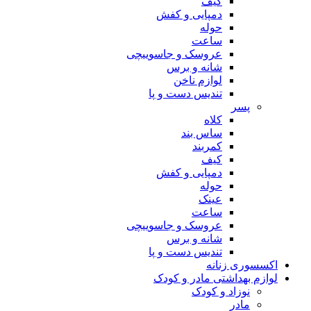
کیف
دمپایی و کفش
حوله
ساعت
عروسک و جاسوییچی
شانه و برس
لوازم ناخن
تندیس دست و پا
پسر
کلاه
ساس بند
کمربند
کیف
دمپایی و کفش
حوله
عینک
ساعت
عروسک و جاسوییچی
شانه و برس
تندیس دست و پا
اکسسوری زنانه
لوازم بهداشتی مادر و کودک
نوزاد و کودک
مادر