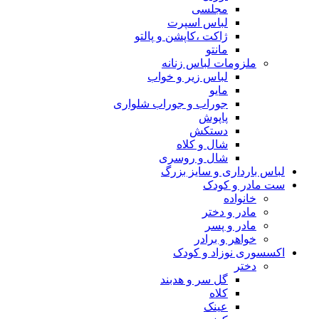
مجلسی
لباس اسپرت
ژاکت ،کاپشن و پالتو
مانتو
ملزومات لباس زنانه
لباس زیر و خواب
مایو
جوراب و جوراب شلواری
پاپوش
دستکش
شال و کلاه
شال و روسری
لباس بارداری و سایز بزرگ
ست مادر و کودک
خانواده
مادر و دختر
مادر و پسر
خواهر و برادر
اکسسوری نوزاد و کودک
دختر
گل سر و هدبند
کلاه
عینک