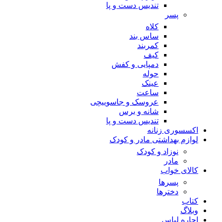
تندیس دست و پا
پسر
کلاه
ساس بند
کمربند
کیف
دمپایی و کفش
حوله
عینک
ساعت
عروسک و جاسوییچی
شانه و برس
تندیس دست و پا
اکسسوری زنانه
لوازم بهداشتی مادر و کودک
نوزاد و کودک
مادر
کالای خواب
پسرها
دخترها
کتاب
وبلاگ
اجاره لباس