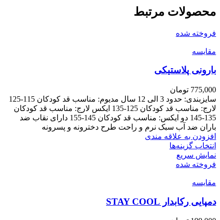
محصولات مرتبط
فروخته شده
مقايسه
بارونی پلاستیکی
775,000
تومان
سایزبندی: حدود 3 الی 12 سال مدیوم: مناسب قد کودکان 115-125
لارج: مناسب قد کودکان 125-135 ایکس لارج: مناسب قد کودکان
135-145 دو ایکس: مناسب قد کودکان 145-155 دارای نقاب ضد
باران ضد آب سبک نرم و راحت طرح دخترونه و پسرونه
افزودن به علاقه مندی
این
انتخاب گزینه‌ها
محصول
نمایش سریع
دارای
فروخته شده
انواع
مقايسه
مختلفی
می
دمپایی رکابدار STAY COOL
باشد.
گزینه
ها