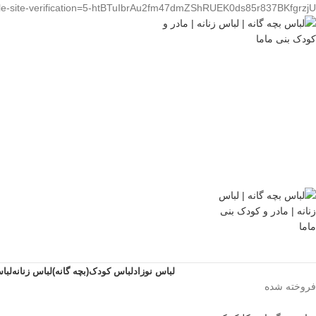
le-site-verification=5-htBTuIbrAu2fm47dmZShRUEK0ds85r837BKfgrzjU
لباس نوزاد
لباس کودک(بچه گانه)
لباس زنانه
لبا
فروخته شده