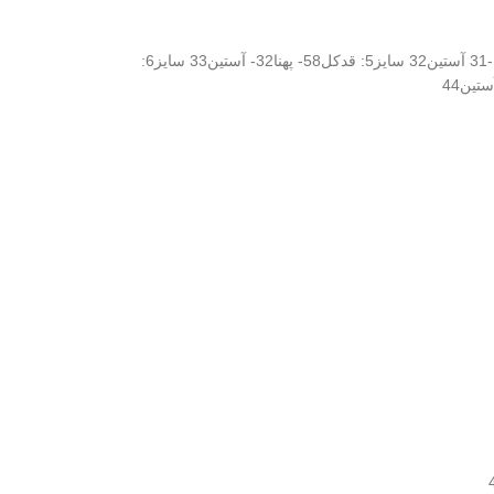
فقط سایز 9 سال موجود هس جنس: بالاتنه پشمی سپاهان، دامن: تور و آستردار مشخصات سایزبندی: سایز3: قدکل51- پهنا28-آستین30 سایز4: قدکل53- پهنا-31 آستین32 سایز5: قدکل58- پهنا32- آستین33 سایز6: