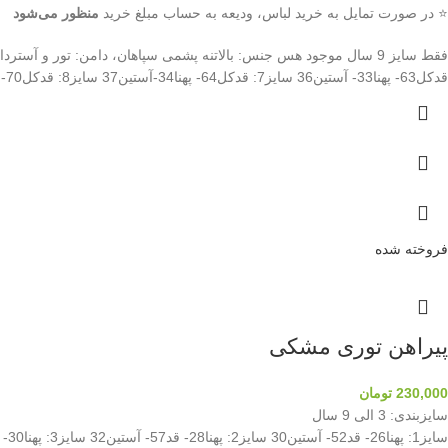
⭐ در صورت تمایل به خرید لباس، ودیعه به حساب مبلغ خرید
منظور می‌شود
قدکل63- پهنا33- آستین36 سایز7: قدکل64- پهنا34-آستین37 سایز8: قدکل70- پهنا37- آستین39 سایز9: قدکل75- پهنا38-آستین40 سایز10: قدکل79- پهنا40-آستین44
فروخته شده
پیراهن توری مشکی
230,000
تومان
سایزبندی: 3 الی 9 سال
سایز1: پهنا26- قد52- آستین30 سایز2: پهنا28- قد57- آستین32 سایز3: پهنا30- قد62- آستین36 سایز4: پهنا32- قد66- آستین42 سایز5: پهنا34- قد70- آستین47