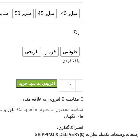
سایز 40
سایز 45
سایز 50
سایز 5
رنگ
طوسی
قرمز
نارنجی
پاک کردن
افزودن به سبد خرید
مقايسه
افزودن به علاقه مندی
شناسه محصول:
نامعلوم
Categories:
بلوز و ش
های نگهبان
اشتراک‌گذاری:
ضیحات
توضیحات تکمیلی
نظرات (0)
SHIPPING & DELIVERY