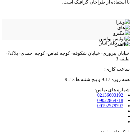
با استفاده از طراحان گرافیک است.
آدرس دفتر انبار:
خیابان پیروزی- خیابان شکوفه- کوچه فیاض- کوچه احمدی- پلاک7-
طبقه 3
ساعت کاری:
همه روزه 17-9 و پنج شنبه ها 13- 9
شماره های تماس:
02136603192
09022869718
09192578797
لینک های مفید: