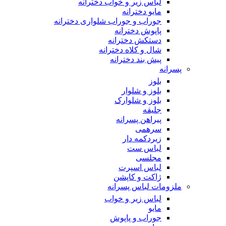
لباس زیر و خواب دخترانه
مایو دخترانه
جوراب و جوراب شلواری دخترانه
پاپوش دخترانه
دستکش دخترانه
شال و کلاه دخترانه
پیش بند دخترانه
پسرانه
بلوز
بلوز و شلوار
بلوز و شلوارک
جلیقه
پیراهن پسرانه
سرهمی
زیردکمه دار
لباس ست
مجلسی
لباس اسپرت
ژاکت و کاپشن
ملزومات لباس پسرانه
لباس زیر و خواب
مایو
جوراب و پاپوش