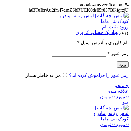
google-site-verification=5-
htBTuIbrAu2fm47dmZShRUEK0ds85r837BKfgrzjU
ورود / ثبت نام
ورود
ایجاد یک حساب کاربری
الزامی
نام کاربری یا آدرس ایمیل
*
الزامی
رمز عبور
*
ورود
رمز عبور را فراموش کرده اید؟
مرا به خاطر بسپار
جستجو
علاقه مندی
0
مورد
0
تومان
منو
0
مورد
0
تومان