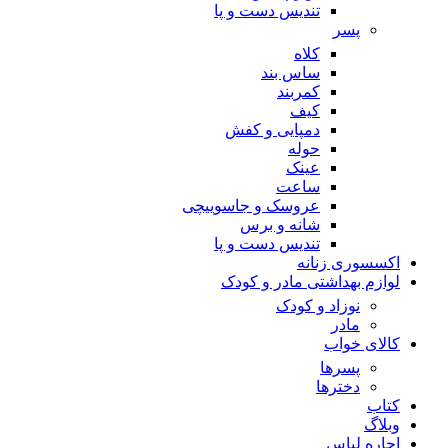
تندیس دست و پا
پسر
کلاه
ساس بند
کمربند
کیف
دمپایی و کفش
حوله
عینک
ساعت
عروسک و جاسوییچی
شانه و برس
تندیس دست و پا
اکسسوری زنانه
لوازم بهداشتی مادر و کودک
نوزاد و کودک
مادر
کالای خواب
پسرها
دخترها
کتاب
وبلاگ
اجاره لباس