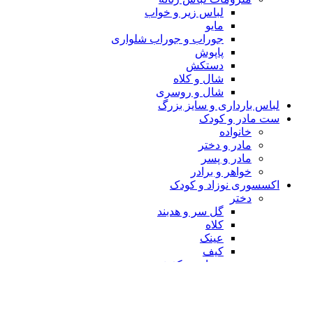
لباس زیر و خواب
مایو
جوراب و جوراب شلواری
پاپوش
دستکش
شال و کلاه
شال و روسری
لباس بارداری و سایز بزرگ
ست مادر و کودک
خانواده
مادر و دختر
مادر و پسر
خواهر و برادر
اکسسوری نوزاد و کودک
دختر
گل سر و هدبند
کلاه
عینک
کیف
دمپایی و کفش
حوله
ساعت
عروسک و جاسوییچی