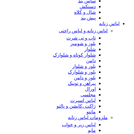
ساس بند
دستکش
شال و کلاه
پیش بند
لباس زنانه
لباس زنانه و لباس راحتی
تاپ و تی شرت
بلوز و شومیز
شلوار
شلوار کوتاه و شلوارک
دامن
بلوز و شلوار
بلوز و شلوارک
بلوز و دامن
پیراهن و تونیک
اورال
مجلسی
لباس اسپرت
ژاکت ،کاپشن و پالتو
مانتو
ملزومات لباس زنانه
لباس زیر و خواب
مایو