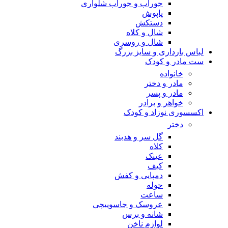
جوراب و جوراب شلواری
پاپوش
دستکش
شال و کلاه
شال و روسری
لباس بارداری و سایز بزرگ
ست مادر و کودک
خانواده
مادر و دختر
مادر و پسر
خواهر و برادر
اکسسوری نوزاد و کودک
دختر
گل سر و هدبند
کلاه
عینک
کیف
دمپایی و کفش
حوله
ساعت
عروسک و جاسوییچی
شانه و برس
لوازم ناخن