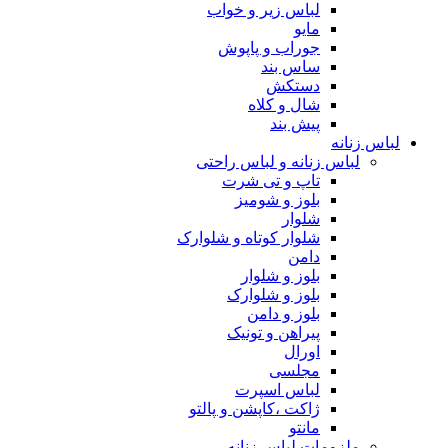
لباس زیر و خواب
مایو
جوراب و پاپوش
ساس بند
دستکش
شال و کلاه
پیش بند
لباس زنانه
لباس زنانه و لباس راحتی
تاپ و تی شرت
بلوز و شومیز
شلوار
شلوار کوتاه و شلوارک
دامن
بلوز و شلوار
بلوز و شلوارک
بلوز و دامن
پیراهن و تونیک
اورال
مجلسی
لباس اسپرت
ژاکت ،کاپشن و پالتو
مانتو
ملزومات لباس زنانه