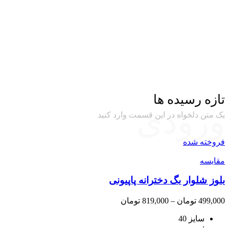
تازه رسیده ها
ورودی
یک متن دلخواه در این قسمت وارد کنید
فروخته شده
مقايسه
بلوز شلوار بگ دخترانه پاپیونی
محدوده
499,000
تومان
–
819,000
تومان
قیمت:
سایز 40
499,000 تومان
: