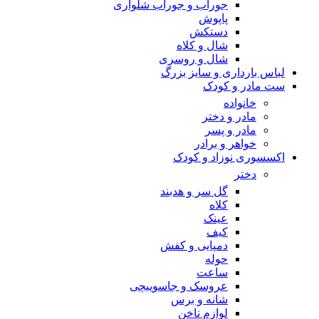
جوراب و جوراب شلواری
پاپوش
دستکش
شال و کلاه
شال و روسری
لباس بارداری و سایز بزرگ
ست مادر و کودک
خانواده
مادر و دختر
مادر و پسر
خواهر و برادر
اکسسوری نوزاد و کودک
دختر
گل سر و هدبند
کلاه
عینک
کیف
دمپایی و کفش
حوله
ساعت
عروسک و جاسوییچی
شانه و برس
لوازم ناخن