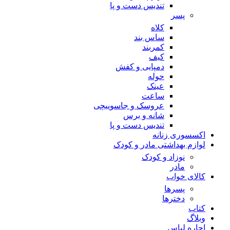
تندیس دست و پا
پسر
کلاه
ساس بند
کمربند
کیف
دمپایی و کفش
حوله
عینک
ساعت
عروسک و جاسوییچی
شانه و برس
تندیس دست و پا
اکسسوری زنانه
لوازم بهداشتی مادر و کودک
نوزاد و کودک
مادر
کالای خواب
پسرها
دخترها
کتاب
وبلاگ
اجاره لباس