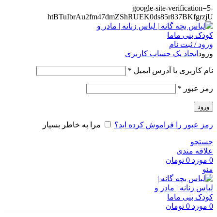
google-site-verification=5-
htBTuIbrAu2fm47dmZShRUEK0ds85r837BKfgrzjU
ورود / ثبت نام
ورود
ایجاد یک حساب کاربری
الزامی
نام کاربری یا آدرس ایمیل
*
الزامی
رمز عبور
*
ورود
رمز عبور را فراموش کرده اید؟
مرا به خاطر بسپار
جستجو
علاقه مندی
0
مورد
0
تومان
منو
0
مورد
0
تومان