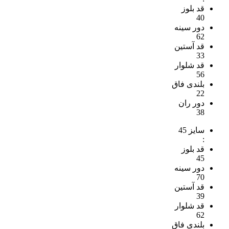
تا
قد بلوز
819,000 تومان
40
دور سینه
62
قد آستین
33
قد شلوار
56
بلندی فاق
22
دور ران
38
سایز 45
:
قد بلوز
45
دور سینه
70
قد آستین
39
قد شلوار
62
بلندی فاق