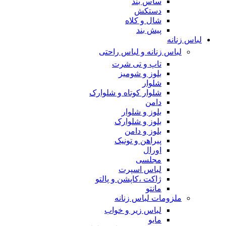
ساس بند
دستکش
شال و کلاه
پیش بند
لباس زنانه
لباس زنانه و لباس راحتی
تاپ و تی شرت
بلوز و شومیز
شلوار
شلوار کوتاه و شلوارک
دامن
بلوز و شلوار
بلوز و شلوارک
بلوز و دامن
پیراهن و تونیک
اورال
مجلسی
لباس اسپرت
ژاکت ،کاپشن و پالتو
مانتو
ملزومات لباس زنانه
لباس زیر و خواب
مایو