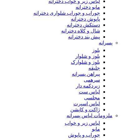
لباس زیر و خواب دخترانه
مایو دخترانه
جوراب و جوراب شلواری دخترانه
پاپوش دخترانه
دستکش دخترانه
شال و کلاه دخترانه
پیش بند دخترانه
پسرانه
بلوز
بلوز و شلوار
بلوز و شلوارک
جلیقه
پیراهن پسرانه
سرهمی
زیردکمه دار
لباس ست
مجلسی
لباس اسپرت
ژاکت و کاپشن
ملزومات لباس پسرانه
لباس زیر و خواب
مایو
جوراب و پاپوش