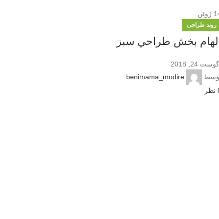
1
ژوئن
روند طراحی
لهام بخش طراحي سبز
وست 24, 2018
وسط
benimama_modire
نظر